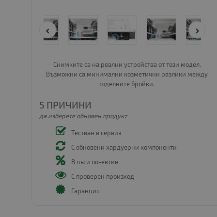
Снимките са на реални устройства от този модел.
Възможни са минимални козметични разлики между
отделните бройки.
5 ПРИЧИНИ
да изберете обновен продукт
Тестван в сервиз
С обновени хардуерни компоненти
В пъти по-евтин
С проверен произход
Гаранция