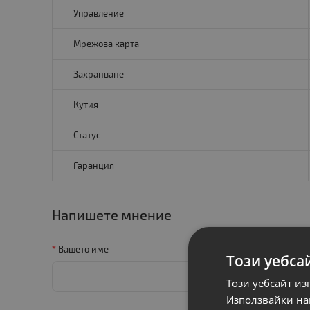
Управление
Мрежова карта
Захранване
Кутия
Статус
Гаранция
Напишете мнение
Вашето име
Този уебса
Този уебсайт из
Използвайки наш