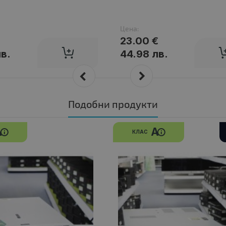
Цена:
23.00 €
лв.
44.98 лв.
Подобни продукти
A
A
КЛАС