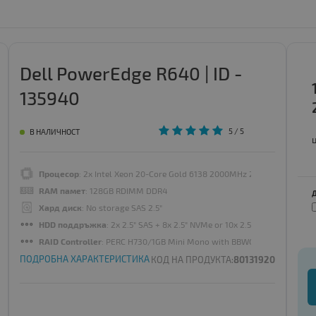
Dell PowerEdge R640 | ID -
135940
5
/ 5
В НАЛИЧНОСТ
Процесор
: 2x Intel Xeon 20-Core Gold 6138 2000MHz 27.5MB
RAM памет
: 128GB RDIMM DDR4
Хард диск
: No storage SAS 2.5"
HDD поддръжка
: 2x 2.5" SAS + 8x 2.5" NVMe or 10x 2.5" SAS
RAID Controller
: PERC H730/1GB Mini Mono with BBWC
ПОДРОБНА ХАРАКТЕРИСТИКА
КОД НА ПРОДУКТА:
80131920