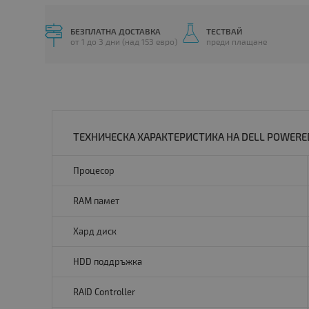
БЕЗПЛАТНА ДОСТАВКА
ТЕСТВАЙ
от 1 до 3 дни (над 153 евро)
преди плащане
ТЕХНИЧЕСКА ХАРАКТЕРИСТИКА НА DELL POWERED
Процесор
RAM памет
Хард диск
HDD поддръжка
RAID Controller