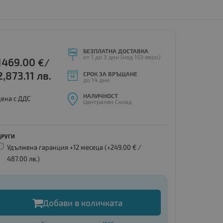
БЕЗПЛАТНА ДОСТАВКА
от 1 до 3 дни (над 153 евро)
1469.00
€/
2,873.11 лв.
СРОК ЗА ВРЪЩАНЕ
до 14 дни
НАЛИЧНОСТ
цена с ДДС
Централен Склад
ДРУГИ
Удължена гаранция +12 месеца (+249.00 € /
487.00 лв.
)
Добави в количката