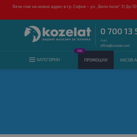
Вече сме на новия адрес в гр. София – ул. „Бяло поле“ 3! Д
0 700 13 
mail
office@kozelat.com
ТОП
КАТЕГОРИИ
ПРОМОЦИИ
КАСОВ А