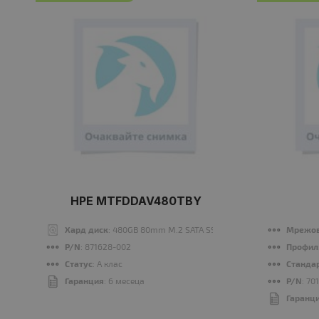
HPE MTFDDAV480TBY
Хард диск
: 480GB 80mm M.2 SATA SSD
Мрежов
P/N
: 871628-002
Профил
Статус
: A клас
Станда
Гаранция
: 6 месеца
P/N
: 70
Гаранц