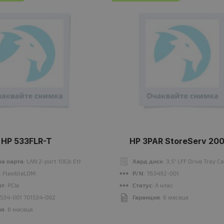
HP 533FLR-T
HP 3PAR StoreServ 20
а карта
: LAN 2-port 10Gb Ethernet
Хард диск
: 3.5" LFF Drive Tray 
: FlexibleLOM
P/N
: 763492-001
рт
: PCIe
Статус
: A клас
1534-001 701534-002
Гаранция
: 6 месеца
ия
: 6 месеца