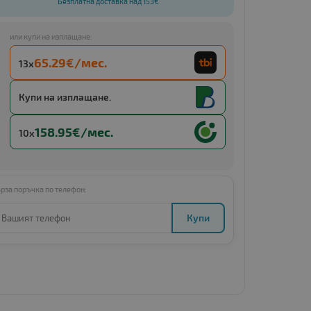
Безплатна доставка над 153€
или купи на изплащане:
65.29€/мес.
13x
Купи с
13 x €127.70 (13 x 249.76 BGN)
Купи на изплащане.
158.95€/мес.
10x
рза поръчка по телефон:
Купи