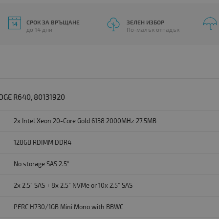
СРОК ЗА ВРЪЩАНЕ
ЗЕЛЕН ИЗБОР
до 14 дни
По-малък отпадък
GE R640, 80131920
2x Intel Xeon 20-Core Gold 6138 2000MHz 27.5MB
128GB RDIMM DDR4
No storage SAS 2.5"
2x 2.5" SAS + 8x 2.5" NVMe or 10x 2.5" SAS
PERC H730/1GB Mini Mono with BBWC