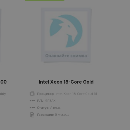
000
Intel Xeon 18-Core Gold
Caddy Hot Plug
Процесор
: Intel Xeon 18-Core Gold 6140 2300MHz 24.75
П
P/N
: SR3AX
P
Статус
: A клас
С
Гаранция
: 6 месеца
Г