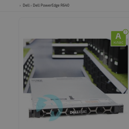
Dell
Dell PowerEdge R640
?
A
клас