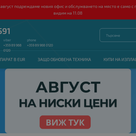
о 10 август подреждаме новия офис и обслужването на място е само
видим на 11.08
591
viber
phone
+359 89 968
+359 89 968 0120
0120
ПАРАТ В EUR
ЗАЩО ОБНОВЕНА ТЕХНИКА
КУПИ НА ИЗПЛ