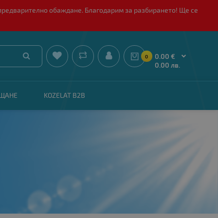
 с предварително обаждане. Благодарим за разбирането! Ще се


0.00 €
0
0.00 лв.
АЩАНЕ
KOZELAT B2B