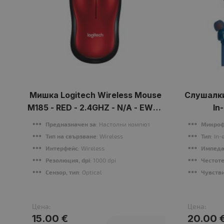
Мишка Logitech Wireless Mouse
Слушалки
M185 - RED - 2.4GHZ - N/A - EWR2
In
- 10PK ARCA AUTO
Предназначен за
: Настолни компютри
Микро
Тип на свързване
: Wireless
Тип
: In-
Интерфейс
: Wireless
Импеда
Резолюция, dpi
: 1000 dpi
Честоте
Сензор, тип
: Optical
Чувстви
Цена:
Цена:
15.00 €
20.00 