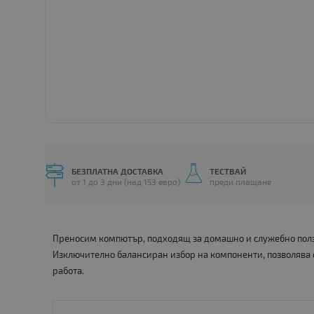
БЕЗПЛАТНА ДОСТАВКА
ТЕСТВАЙ
от 1 до 3 дни (над 153 евро)
преди плащане
Преносим компютър, подходящ за домашно и служебно ползв
Изключително балансиран избор на компоненти, позволява
работа.