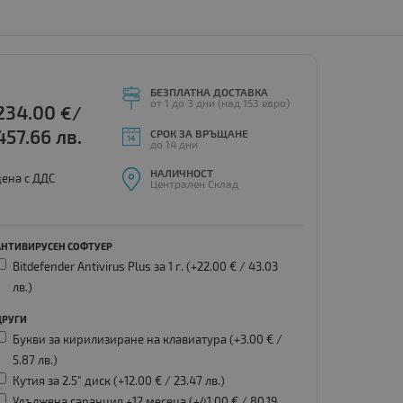
БЕЗПЛАТНА ДОСТАВКА
от 1 до 3 дни (над 153 евро)
234.00
€/
457.66 лв.
СРОК ЗА ВРЪЩАНЕ
до 14 дни
НАЛИЧНОСТ
цена с ДДС
Централен Склад
АНТИВИРУСЕН СОФТУЕР
Bitdefender Antivirus Plus за 1 г. (+22.00 € /
43.03
лв.
)
ДРУГИ
Букви за кирилизиране на клавиатура (+3.00 € /
5.87 лв.
)
Кутия за 2.5" диск (+12.00 € /
23.47 лв.
)
Удължена гаранция +12 месеца (+41.00 € /
80.19