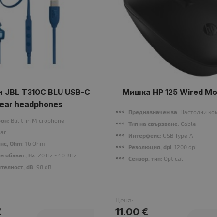
 JBL T310C BLU USB-C
Мишка HP 125 Wired M
-ear headphones
Предназначен за
: Настолни к
фон
: Bulit-in Microphone
Тип на свързване
: Cable
ear
Интерфейс
: USB Type-A
нс, Ohm
: 16 Ohm
Резолюция, dpi
: 1200 dpi
н обхват, Hz
: 20 Hz - 40 KHz
Сензор, тип
: Optical
телност, dB
: 98 dB
Цена:
€
11.00 €