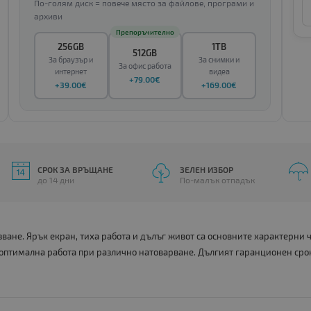
По-голям диск = повече място за файлове, програми и
архиви
Препоръчително
256GB
1TB
512GB
За браузър и
За снимки и
За офис работа
интернет
видеа
+79.00€
+39.00€
+169.00€
СРОК ЗА ВРЪЩАНЕ
ЗЕЛЕН ИЗБОР
до 14 дни
По-малък отпадък
ане. Ярък екран, тиха работа и дълъг живот са основните характерни
 оптимална работа при различно натоварване. Дългият гаранционен сро