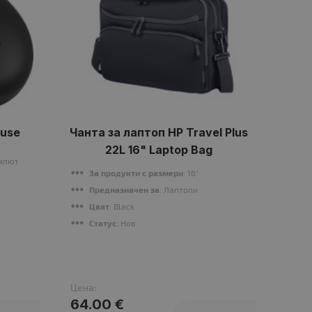
ouse
Чанта за лаптоп HP Travel Plus
Мишк
22L 16" Laptop Bag
омпютри
За продукти с размери
: 16"
П
Предназначен за
: Лаптопи
Т
Цвят
: Black
И
Статус
: Нов
Р
С
Цена:
Цена
64.00 €
40.