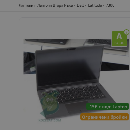
Лаптопи
Лаптопи Втора Ръка
Dell
Latitude
7300
?
A
клас
-15€ с код: Laptop
Ограничени бройки