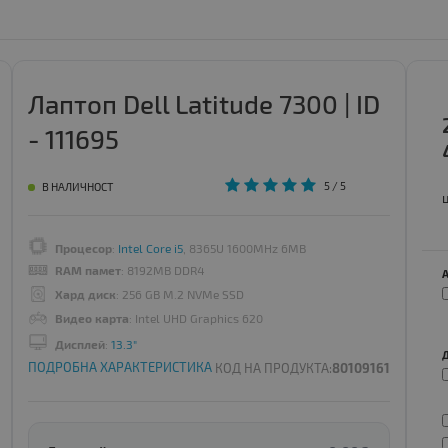
Лаптоп Dell Latitude 7300 | ID
- 111695
5
/ 5
В НАЛИЧНОСТ
Процесор
:
Intel Core i5
, 8365U 1600MHz 6MB
RAM памет
: 8192MB DDR4
Хард диск
: 256 GB M.2 NVMe SSD
Видео карта
: Intel UHD Graphics 620
Дисплей
:
13.3"
ПОДРОБНА ХАРАКТЕРИСТИКА
КОД НА ПРОДУКТА:
80109161