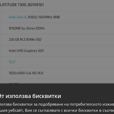
ATITUDE 7300, 80109161
Intel Core i5
, 8365U 1600MHz 6MB
8192MB So-Dimm DDR4
256 GB M.2 NVMe SSD
Intel UHD Graphics 620
13.3"
1920x1080 Full HD 16:9
NO OD
йт използва бисквитки
USB 3.1 and USB Type-C/Thunderbolt,
ползва бисквитки за подобряване на потребителското изжи
Без операционна система. Добавете Windows 11 от опциите.
ия уебсайт, Вие се съгласявате с всички бисквитки в съотв