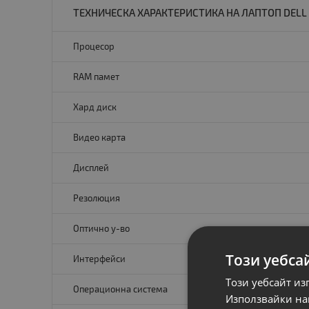
ТЕХНИЧЕСКА ХАРАКТЕРИСТИКА НА ЛАПТОП DELL L
Процесор
RAM памет
Хард диск
Видео карта
Дисплей
Резолюция
Оптично у-во
Този уебса
Интерфейси
Този уебсайт из
Операционна система
Използвайки наш