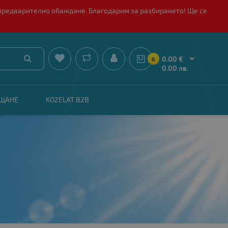
 с предварително обаждане. Благодарим за разбирането! Ще се


0.00 €
0
0.00 лв.
АЩАНЕ
KOZELAT B2B