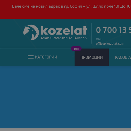
Вече сме на новия адрес в гр. София – ул. „Бяло поле“ 3! Д
0 700 13 
mail
office@kozelat.com
ТОП
КАТЕГОРИИ
ПРОМОЦИИ
КАСОВ А