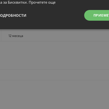
а за Бисквитки.
Прочетете още
OK
Camera
HDMI IPS
ПОДРОБНОСТИ
ПРИЕМЕ
A клас
12 месеца