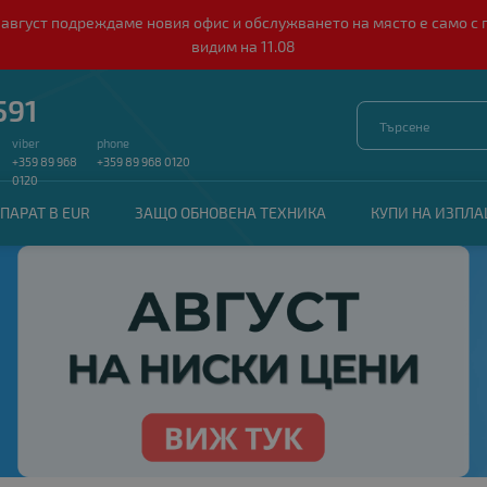
о 10 август подреждаме новия офис и обслужването на място е само
видим на 11.08
591
viber
phone
+359 89 968
+359 89 968 0120
0120
ПАРАТ В EUR
ЗАЩО ОБНОВЕНА ТЕХНИКА
КУПИ НА ИЗПЛ