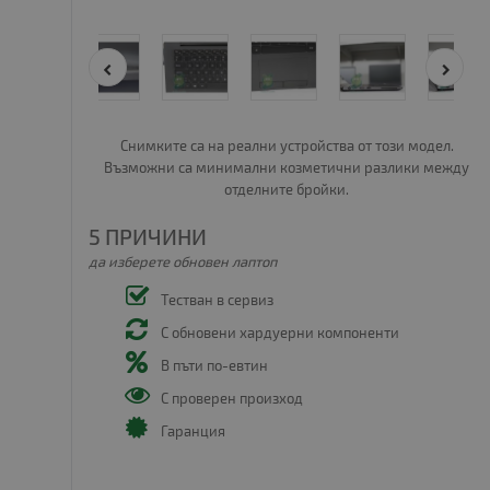
Снимките са на реални устройства от този модел.
Възможни са минимални козметични разлики между
отделните бройки.
5 ПРИЧИНИ
да изберете обновен лаптоп
Тестван в сервиз
С обновени хардуерни компоненти
В пъти по-евтин
С проверен произход
Гаранция