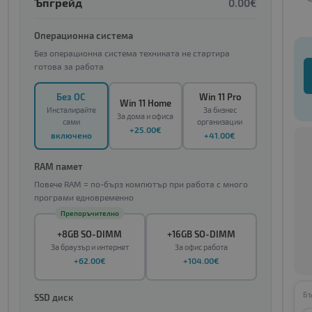
Ъпгрейд
0.00€
Операционна система
Без операционна система техниката не стартира
готова за работа
Без ОС
Win 11 Pro
Win 11 Home
Инсталирайте
За бизнес
За дома и офиса
сами
организации
+25.00€
включено
+41.00€
RAM памет
Повече RAM = по-бърз компютър при работа с много
програми едновременно
Препоръчително
+8GB SO-DIMM
+16GB SO-DIMM
За браузър и интернет
За офис работа
+62.00€
+104.00€
Бъ
SSD диск