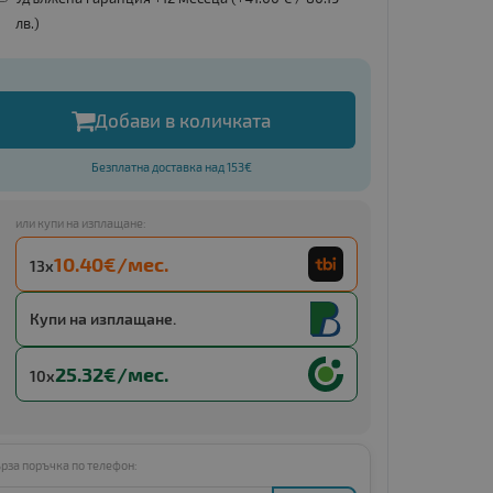
лв.
)
Добави в количката
Безплатна доставка над 153€
или купи на изплащане:
10.40€/мес.
13x
Купи с
13 x €20.34 (13 x 39.78 BGN)
Купи на изплащане.
25.32€/мес.
10x
рза поръчка по телефон: