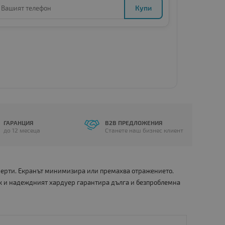
Купи
ГАРАНЦИЯ
B2B ПРЕДЛОЖЕНИЯ
до 12 месеца
Станете наш бизнес клиент
 черти. Екранът минимизира или премахва отражението.
к и надеждният хардуер гарантира дълга и безпроблемна