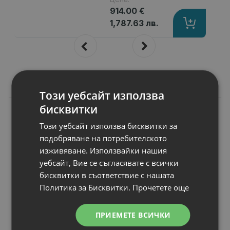
914.00 €
1,787.63 лв.
Подобни продукти
Този уебсайт използва
бисквитки
A
КЛАС
SK hynix
Този уебсайт използва бисквитки за
HMA84GR7MFR4N
подобряване на потребителското
RAM памет
: 32GB RDIMM DDR4
изживяване. Използвайки нашия
Скенер вид
: Dual Rank
уебсайт, Вие се съгласявате с всички
Пренос на данни
: 2400MT/s
бисквитки в съответствие с нашата
Статус
: A клас
Политика за Бисквитки.
Прочетете още
Гаранция
: 6 месеца
ПРИЕМЕТЕ ВСИЧКИ
Цена: