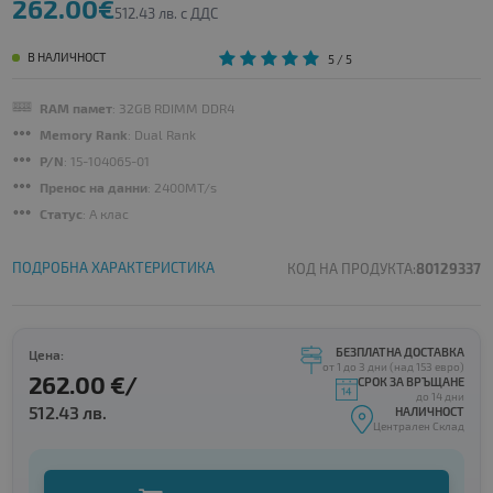
262.00€
512.43 лв. с ДДС
В НАЛИЧНОСТ
5
/ 5
RAM памет
: 32GB RDIMM DDR4
Memory Rank
: Dual Rank
P/N
: 15-104065-01
Пренос на данни
: 2400MT/s
Статус
: A клас
ПОДРОБНА ХАРАКТЕРИСТИКА
КОД НА ПРОДУКТА:
80129337
БЕЗПЛАТНА ДОСТАВКА
Цена:
от 1 до 3 дни (над 153 евро)
262.00 €/
СРОК ЗА ВРЪЩАНЕ
до 14 дни
512.43 лв.
НАЛИЧНОСТ
Централен Склад