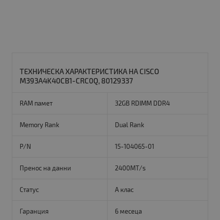
ТЕХНИЧЕСКА ХАРАКТЕРИСТИКА НА CISCO
M393A4K40CB1-CRC0Q, 80129337
RAM памет
32GB RDIMM DDR4
Memory Rank
Dual Rank
P/N
15-104065-01
Пренос на данни
2400MT/s
Статус
A клас
Гаранция
6 месеца