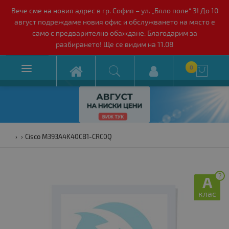
Вече сме на новия адрес в гр. София – ул. „Бяло поле“ 3! До 10
август подреждаме новия офис и обслужването на място е
само с предварително обаждане. Благодарим за
разбирането! Ще се видим на 11.08

0

Cisco M393A4K40CB1-CRC0Q
?
A
клас