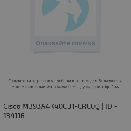
Снимките са на реални устройства от този модел. Възможни са
минимални козметични разлики между отделните бройки.
Cisco M393A4K40CB1-CRC0Q | ID -
134116