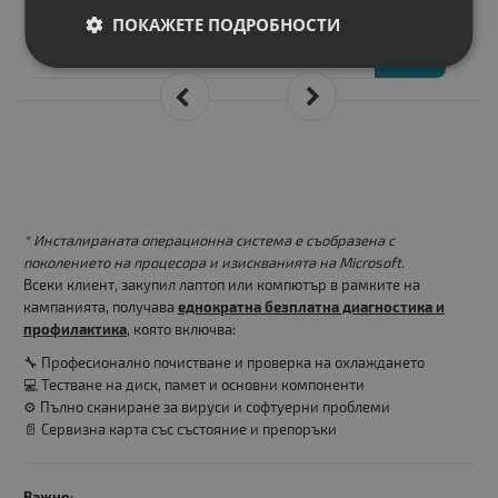
161.00 €
ПОКАЖЕТЕ ПОДРОБНОСТИ
314.89 лв.
* Инсталираната операционна система е съобразена с
поколението на процесора и изискванията на Microsoft.
Всеки клиент, закупил лаптоп или компютър в рамките на
кампанията, получава
еднократна безплатна диагностика и
профилактика
, която включва:
🔧 Професионално почистване и проверка на охлаждането
💻 Тестване на диск, памет и основни компоненти
⚙️ Пълно сканиране за вируси и софтуерни проблеми
📄 Сервизна карта със състояние и препоръки
Важно: