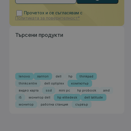
Прочетох и се съгласявам с
Политиката за поверителност*
Търсени продукти
lenovo
лаптоп
dell
hp
thinkpad
thinkcentre
dell optiplex
компютър
видео карта
ssd
mini pc
hp probook
amd
i5
монитор dell
hp elitedesk
dell latitude
монитор
работна станция
сървър