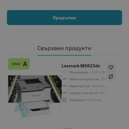
Продължи
Свързани продукти
A
КЛАС
Lexmark MS823dn
Резолюция
: 1200 x 1200 dpi
Ниво консуматив
: 20%-49%
Принтер тип
: Monochrome Laser
Скорост на печат
: 61 ppm
Гаранция
: 6 месеца
Цена: