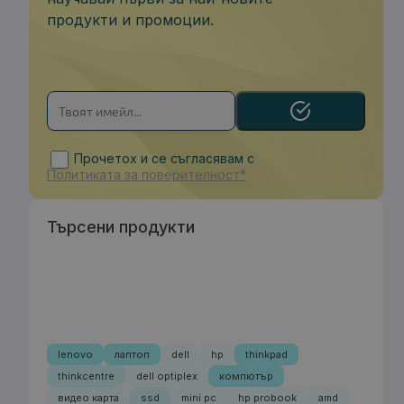
продукти и промоции.
Прочетох и се съгласявам с
Политиката за поверителност*
Търсени продукти
lenovo
лаптоп
dell
hp
thinkpad
thinkcentre
dell optiplex
компютър
видео карта
ssd
mini pc
hp probook
amd