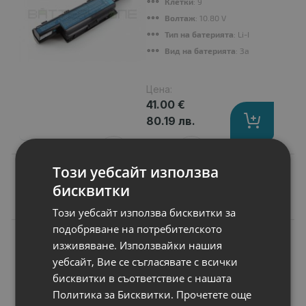
Клетки
: 9
Волтаж
: 10.80 V
Тип на батерията
: Li-Ion
Вид на батерията
: Заместител
Цена:
41.00 €
80.19 лв.
Този уебсайт използва
бисквитки
Подобни продукти
Този уебсайт използва бисквитки за
подобряване на потребителското
N
НОВ
изживяване. Използвайки нашия
Чанта за лаптоп
HP Renew Business
уебсайт, Вие се съгласявате с всички
17.3" Laptop
бисквитки в съответствие с нашата
Backpack
Политика за Бисквитки.
Прочетете още
За продукти с размери
: 17.3" (43.94