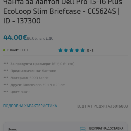
Чанта за лаптоп Dell Pro 15-16 Plus
EcoLoop Slim Briefcase - CC5624S |
ID - 137300
44.00€
86.06 лв. с ДДС
В НАЛИЧНОСТ
5
/ 5
За продукти с размери
: 16" (40.64 cm)
Предназначен за
: Лаптопи
Материал
: 600D fabric
Други
: Dimensions 39 x 9 x 29 cm
Цвят
: Black
ПОДРОБНА ХАРАКТЕРИСТИКА
КОД НА ПРОДУКТА:
15016803
БЕЗПЛАТНА ДОСТАВКА
Цена: