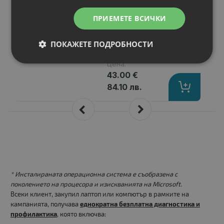
Предназначен за
: Лаптопи
ПРИЕМЕТЕ ВСИЧКИ
Материал
: Polyester
Други
: Dimensions (W X D X H): 32 x 
ПОКАЖЕТЕ ПОДРОБНОСТИ
Цвят
: Black
Цена:
43.00 €
84.10 лв.
* Инсталираната операционна система е съобразена с
поколението на процесора и изискванията на Microsoft.
Всеки клиент, закупил лаптоп или компютър в рамките на
кампанията, получава
еднократна безплатна диагностика и
профилактика
, която включва: