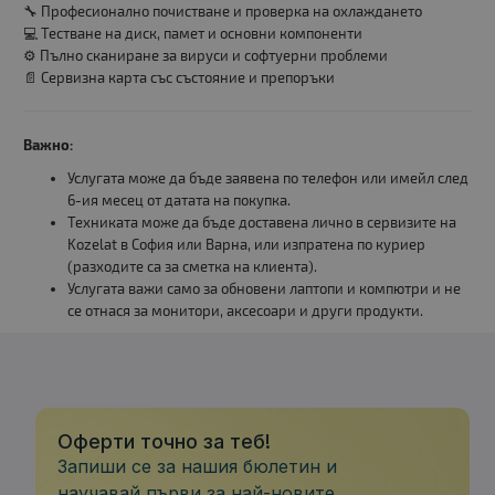
🔧 Професионално почистване и проверка на охлаждането
💻 Тестване на диск, памет и основни компоненти
⚙️ Пълно сканиране за вируси и софтуерни проблеми
📄 Сервизна карта със състояние и препоръки
Важно:
Услугата може да бъде заявена по телефон или имейл след
6-ия месец от датата на покупка.
Техниката може да бъде доставена лично в сервизите на
Kozelat в София или Варна, или изпратена по куриер
(разходите са за сметка на клиента).
Услугата важи само за обновени лаптопи и компютри и не
се отнася за монитори, аксесоари и други продукти.
Оферти точно за теб!
Запиши се за нашия бюлетин и
научавай първи за най-новите