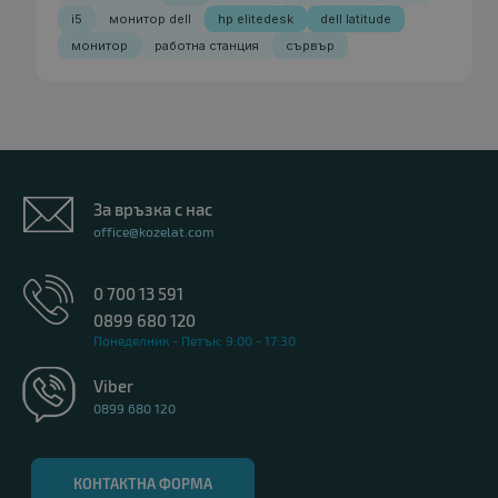
i5
монитор dell
hp elitedesk
dell latitude
монитор
работна станция
сървър
За връзка с нас
office@kozelat.com
0 700 13 591
0899 680 120
Понеделник - Петък: 9:00 - 17:30
Viber
0899 680 120
КОНТАКТНА ФОРМА