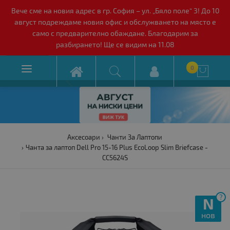
Вече сме на новия адрес в гр. София – ул. „Бяло поле“ 3! До 10
август подреждаме новия офис и обслужването на място е
само с предварително обаждане. Благодарим за
разбирането! Ще се видим на 11.08

0

Аксесоари
Чанти За Лаптопи
Чанта за лаптоп Dell Pro 15-16 Plus EcoLoop Slim Briefcase -
CC5624S
?
N
нов