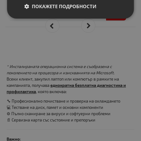
27.00 €
ПОКАЖЕТЕ ПОДРОБНОСТИ
52.81 лв.
* Инсталираната операционна система е съобразена с
поколението на процесора и изискванията на Microsoft.
Всеки клиент, закупил лаптоп или компютър в рамките на
кампанията, получава
еднократна безплатна диагностика и
профилактика
, която включва:
🔧 Професионално почистване и проверка на охлаждането
💻 Тестване на диск, памет и основни компоненти
⚙️ Пълно сканиране за вируси и софтуерни проблеми
📄 Сервизна карта със състояние и препоръки
Важно: