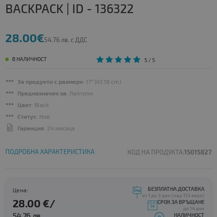
BACKPACK | ID - 136322
28.00€
54.76 лв. с ДДС
В НАЛИЧНОСТ
5
/ 5
За продукти с размери
: 17" (43.18 cm)
Предназначен за
: Лаптопи
Цвят
: Black
Статус
: Нов
Гаранция
: 24 месеца
ПОДРОБНА ХАРАКТЕРИСТИКА
КОД НА ПРОДУКТА:
15015827
БЕЗПЛАТНА ДОСТАВКА
Цена:
от 1 до 3 дни (над 153 евро)
28.00 €/
СРОК ЗА ВРЪЩАНЕ
до 14 дни
54.76 лв.
НАЛИЧНОСТ