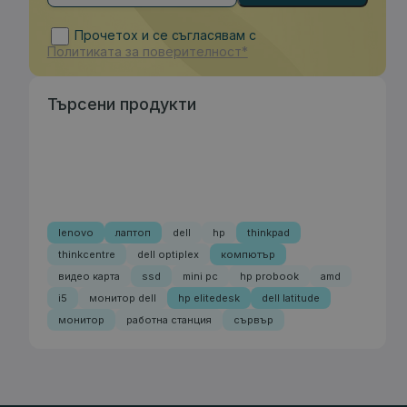
Прочетох и се съгласявам с
Политиката за поверителност*
Търсени продукти
lenovo
лаптоп
dell
hp
thinkpad
thinkcentre
dell optiplex
компютър
видео карта
ssd
mini pc
hp probook
amd
i5
монитор dell
hp elitedesk
dell latitude
монитор
работна станция
сървър