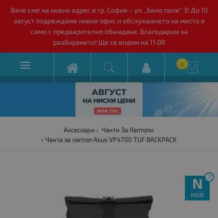
Вече сме на новия адрес в гр. София – ул. „Бяло поле“ 3! До 10
август подреждаме новия офис и обслужването на място е
само с предварително обаждане. Благодарим за
разбирането! Ще се видим на 11.08

0

Аксесоари
Чанти За Лаптопи
Чанта за лаптоп Asus VP4700 TUF BACKPACK
?
N
нов