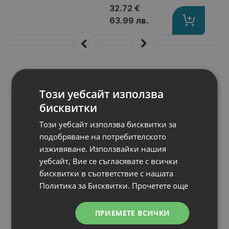
32.72 €
63.99 лв.
Подобни продукти
Този уебсайт използва
бисквитки
N
НОВ
Чанта за лаптоп
Този уебсайт използва бисквитки за
Dell Pro 14 16 Plus
EcoLoop Briefcase
подобряване на потребителското
CC5626
изживяване. Използвайки нашия
За продукти с размери
: 16" (40.64 
уебсайт, Вие се съгласявате с всички
Предназначен за
: Лаптопи
бисквитки в съответствие с нашата
Други
: Dimensions 38 x 12 x 31 cm
Политика за Бисквитки.
Прочетете още
Цвят
: Black
Статус
: Нов
ПРИЕМЕТЕ ВСИЧКИ
-7%
29.00 €