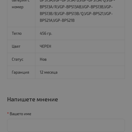
батерии с
BPS13A,VGP-BPS13A/B,VGP-BPS13A/Q,VGP-
номер
BPS13A/R,VGP-BPS13AB,VGP-BPS13B,VGP-
BPS13B/B,VGP-BPS13B/Q,VGP-BPS21,VGP-
BPS21A,VGP-BPS21B
Тегло
456 гр.
Цвят
ЧЕРЕН
Статус
Нов
Гаранция
12 месеца
Напишете мнение
Вашето име