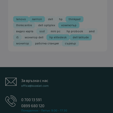
lenovo
лаптоп
dell
hp
thinkpad
thinkcentre
dell optiplex
компютър
видео карта
ssd
mini pc
hp probook
amd
i5
монитор dell
hp elitedesk
dell latitude
монитор
работна станция
сървър
За връзка с нас
office@kozelat.com
0 700 13 591
0899 680 120
Понеделник - Петък: 9:00 - 17:30