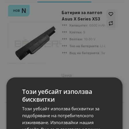
N
НОВ
Батерия за лаптоп
Asus X Series X53
Капацитет
: 6600 mAh
Клетки
: 9
Волтаж
: 10.80 V
Тип на батерията
: Li-Ion
Вид на батерията
: Заместител
Цена:
44.00 €
86.06 лв.
Този уебсайт използва
бисквитки
Този уебсайт използва бисквитки за
подобряване на потребителското
Подобни продукти
изживяване. Използвайки нашия