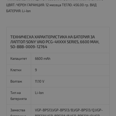
ЦВЯТ: ЧЕРЕН ГАРАНЦИЯ: 12 месеца ТЕГЛО: 456.00 гр. ВИД
БАТЕРИЯ: Li-Ion
ТЕХНИЧЕСКА ХАРАКТЕРИСТИКА НА БАТЕРИЯ ЗА
ЛАПТОП SONY VAIO PCG-4XXXX SERIES, 6600 MAH,
SO-BBB-0009-12764
Капацитет
6600 mAh
Клетки
9
Волтаж
11.10 V
Тип на
Li-Ion
батерията
Замества
VGP-BPS13,VGP-BPS13/B,VGP-BPS13/Q,VGP-