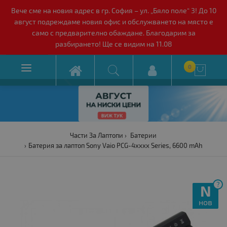
Вече сме на новия адрес в гр. София – ул. „Бяло поле“ 3! До 10
август подреждаме новия офис и обслужването на място е
само с предварително обаждане. Благодарим за
разбирането! Ще се видим на 11.08

0

Части За Лаптопи
Батерии
Батерия за лаптоп Sony Vaio PCG-4xxxx Series, 6600 mAh
?
N
нов