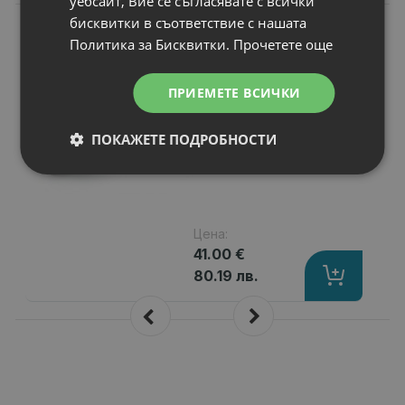
уебсайт, Вие се съгласявате с всички
бисквитки в съответствие с нашата
N
НОВ
Батерия за лаптоп
Политика за Бисквитки.
Прочетете още
Acer Aspire 7741G
Капацитет
: 6600 mAh
ПРИЕМЕТЕ ВСИЧКИ
Клетки
: 9
Волтаж
: 10.80 V
ПОКАЖЕТЕ ПОДРОБНОСТИ
Тип на батерията
: Li-Ion
Вид на батерията
: Заместител
Цена:
41.00 €
80.19 лв.