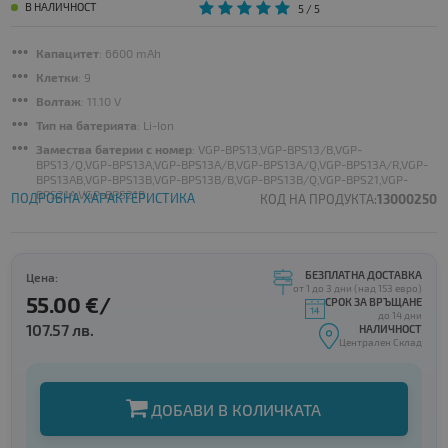
В НАЛИЧНОСТ
5
/ 5
Капацитет
: 6600 mAh
Клетки
: 9
Волтаж
: 11.10 V
Тип на батерията
: Li-Ion
Замества батерии с номер
: VGP-BPS13,VGP-BPS13/B,VGP-
BPS13/Q,VGP-BPS13A,VGP-BPS13A/B,VGP-BPS13A/Q,VGP-BPS13A/R,VGP-
BPS13AB,VGP-BPS13B,VGP-BPS13B/B,VGP-BPS13B/Q,VGP-BPS21,VGP-
BPS21A,VGP-BPS21B
ПОДРОБНА ХАРАКТЕРИСТИКА
КОД НА ПРОДУКТА:
13000250
БЕЗПЛАТНА ДОСТАВКА
Цена:
от 1 до 3 дни (над 153 евро)
55.00 €/
СРОК ЗА ВРЪЩАНЕ
до 14 дни
107.57 лв.
НАЛИЧНОСТ
Централен Склад
ДОБАВИ В КОЛИЧКАТА