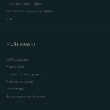
Често задавани въпроси
Лаптопи втора ръка с гаранция
Блог
МОЯТ АКАУНТ
GDPR съгласие
Моят акаунт
Хронология на поръчки
Любими продукти
Бонус точки
Информационен бюлетин