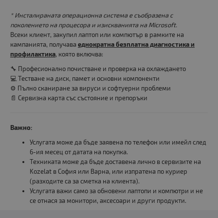
* Инсталираната операционна система е съобразена с
поколението на процесора и изискванията на Microsoft.
Всеки клиент, закупил лаптоп или компютър в рамките на
кампанията, получава
еднократна безплатна диагностика и
профилактика
, която включва:
🔧 Професионално почистване и проверка на охлаждането
💻 Тестване на диск, памет и основни компоненти
⚙️ Пълно сканиране за вируси и софтуерни проблеми
📄 Сервизна карта със състояние и препоръки
Важно:
Услугата може да бъде заявена по телефон или имейл след
6-ия месец от датата на покупка.
Техниката може да бъде доставена лично в сервизите на
Kozelat в София или Варна, или изпратена по куриер
(разходите са за сметка на клиента).
Услугата важи само за обновени лаптопи и компютри и не
се отнася за монитори, аксесоари и други продукти.