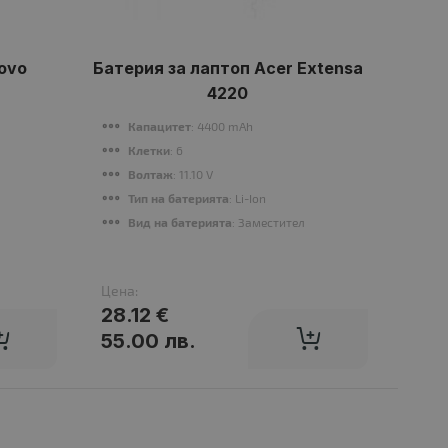
ovo
Батерия за лаптоп Acer Extensa
Ба
4220
P
Капацитет
: 4400 mAh
К
Клетки
: 6
К
Волтаж
: 11.10 V
В
Тип на батерията
: Li-Ion
Т
Вид на батерията
: Заместител
В
Цена:
Цена
28.12 €
45.
55.00 лв.
88.