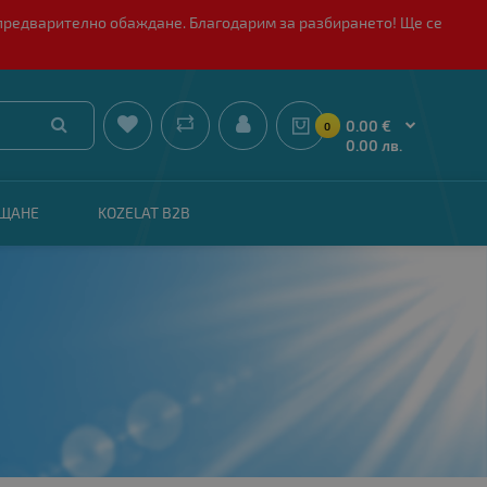
 с предварително обаждане. Благодарим за разбирането! Ще се


0.00 €
0
0.00 лв.
АЩАНЕ
KOZELAT B2B