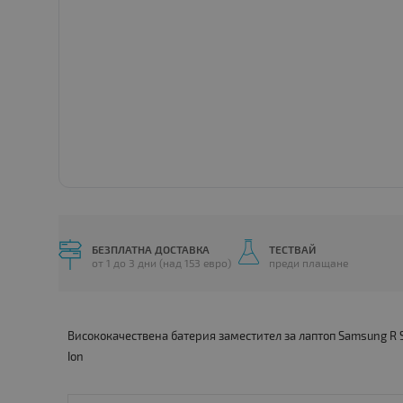
БЕЗПЛАТНА ДОСТАВКА
ТЕСТВАЙ
от 1 до 3 дни (над 153 евро)
преди плащане
Висококачествена батерия заместител за лаптоп Samsung R 
Ion