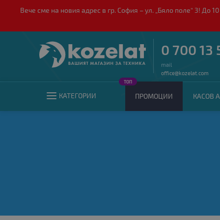
Вече сме на новия адрес в гр. София – ул. „Бяло поле“ 3! Д
0 700 13 
mail
office@kozelat.com
ТОП
КАТЕГОРИИ
ПРОМОЦИИ
КАСОВ А