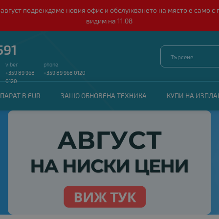
о 10 август подреждаме новия офис и обслужването на място е само
видим на 11.08
591
viber
phone
+359 89 968
+359 89 968 0120
0120
ПАРАТ В EUR
ЗАЩО ОБНОВЕНА ТЕХНИКА
КУПИ НА ИЗПЛ