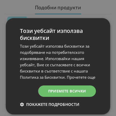
Подобни продукти
N
НОВ
Батерия за лаптоп
Asus X Series
Този уебсайт използва
X5DA
бисквитки
Капацитет
: 4400 mAh
Този уебсайт използва бисквитки за
Клетки
: 6
подобряване на потребителското
Волтаж
: 10.80 V
изживяване. Използвайки нашия
Тип на батерията
: Li-Ion
уебсайт, Вие се съгласявате с всички
Вид на батерията
: Заместител
бисквитки в съответствие с нашата
Политика за Бисквитки.
Прочетете още
Цена:
32.00 €
ПРИЕМЕТЕ ВСИЧКИ
62.59 лв.
ПОКАЖЕТЕ ПОДРОБНОСТИ