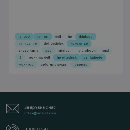
lenovo
лаптоп
dell
hp
thinkpad
thinkcentre
dell optiplex
компютър
видео карта
ssd
mini pc
hp probook
amd
i5
монитор dell
hp elitedesk
dell latitude
монитор
работна станция
сървър
За връзка с нас
office@kozelat.com
0 700 13 591