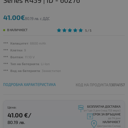
Series R439 | ID - 60276
41.00€
80.19 лв. с ДДС
В НАЛИЧНОСТ
5
/ 5
Капацитет
: 6600 mAh
Клетки
: 9
Волтаж
: 11.10 V
Тип на батерията
: Li-Ion
Вид на батерията
: Заместител
ПОДРОБНА ХАРАКТЕРИСТИКА
КОД НА ПРОДУКТА:
13014157
БЕЗПЛАТНА ДОСТАВКА
Цена:
от 1 до 3 дни (над 153 евро)
41.00 €/
СРОК ЗА ВРЪЩАНЕ
до 14 дни
80.19 лв.
НАЛИЧНОСТ
Централен Склад