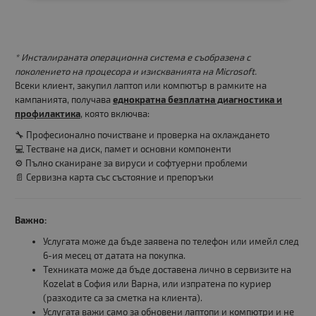
* Инсталираната операционна система е съобразена с
поколението на процесора и изискванията на Microsoft.
Всеки клиент, закупил лаптоп или компютър в рамките на
кампанията, получава
еднократна безплатна диагностика и
профилактика
, която включва:
🔧 Професионално почистване и проверка на охлаждането
💻 Тестване на диск, памет и основни компоненти
⚙️ Пълно сканиране за вируси и софтуерни проблеми
📄 Сервизна карта със състояние и препоръки
Важно:
Услугата може да бъде заявена по телефон или имейл след
6-ия месец от датата на покупка.
Техниката може да бъде доставена лично в сервизите на
Kozelat в София или Варна, или изпратена по куриер
(разходите са за сметка на клиента).
Услугата важи само за обновени лаптопи и компютри и не