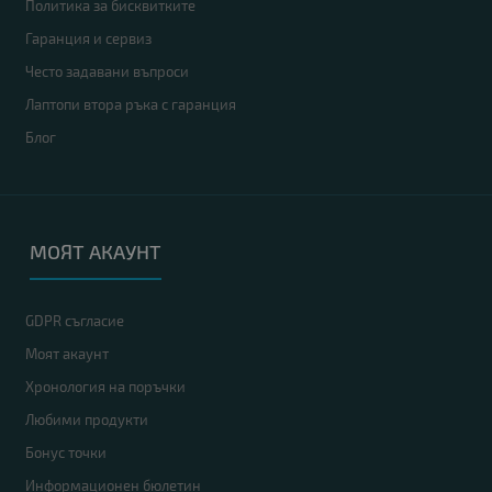
Политика за бисквитките
Гаранция и сервиз
Често задавани въпроси
Лаптопи втора ръка с гаранция
Блог
МОЯТ АКАУНТ
GDPR съгласие
Моят акаунт
Хронология на поръчки
Любими продукти
Бонус точки
Информационен бюлетин