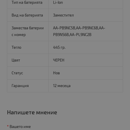
Тип на батерията
Li-Ion
Вид на батерията
Заместител
Замества батерии
AA-PB9NC5B,AA-PB9NC6B,AA-
с номер
PB9NS6B,AA-PL9NC2B
Тегло
445 гр.
Цвят
ЧЕРЕН
Статус
Нов
Гаранция
12 месеца
Напишете мнение
Вашето име