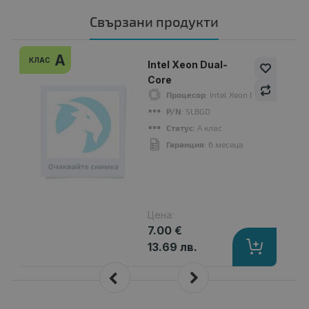
Свързани продукти
A
КЛАС
Intel Xeon Dual-
Core
Процесор
: Intel Xeon Dual-Core, W3
P/N
: SLBGD
Статус
: А клас
Гаранция
: 6 месеца
Цена:
7.00 €
13.69 лв.