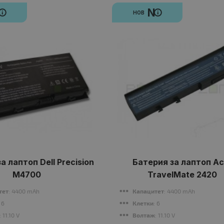
N
N
НОВ
а лаптоп Dell Precision
Батерия за лаптоп Ac
M4700
TravelMate 2420
тет
: 4400 mAh
Капацитет
: 4400 mAh
: 6
Клетки
: 6
: 11.10 V
Волтаж
: 11.10 V