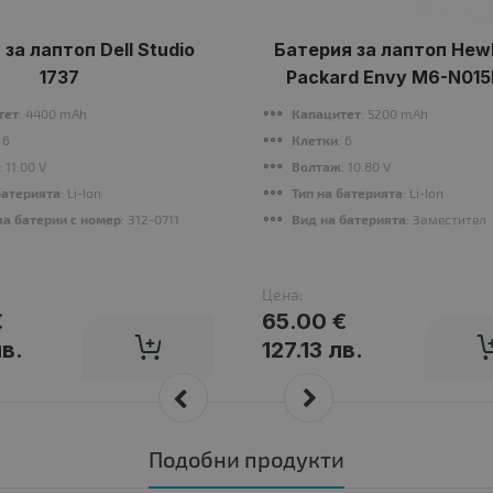
за лаптоп Dell Studio
Батерия за лаптоп Hewl
1737
Packard Envy M6-N01
тет
: 4400 mAh
Капацитет
: 5200 mAh
: 6
Клетки
: 6
: 11.00 V
Волтаж
: 10.80 V
батерията
: Li-Ion
Тип на батерията
: Li-Ion
а батерии с номер
: 312-0711, 312-0712, KM973, MT342, PW835, RM791
Вид на батерията
: Заместител
Цена:
€
65.00 €
лв.
127.13 лв.
Подобни продукти