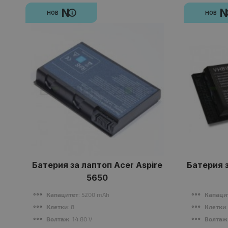
N
НОВ
НОВ
Батерия за лаптоп Acer Aspire
Батерия з
5650
Капацитет
: 5200 mAh
Капаци
Клетки
: 8
Клетки
Волтаж
: 14.80 V
Волтаж