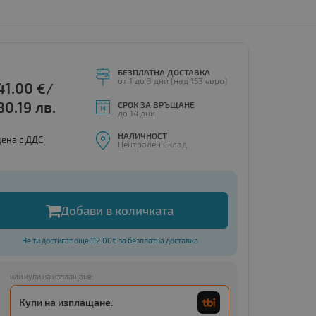
БЕЗПЛАТНА ДОСТАВКА
от 1 до 3 дни (над 153 евро)
41.00
€/
80.19 лв.
СРОК ЗА ВРЪЩАНЕ
до 14 дни
НАЛИЧНОСТ
цена с ДДС
Централен Склад
Добави в количката
Не ти достигат още 112.00€ за безплатна доставка
или купи на изплащане:
Купи на изплащане.