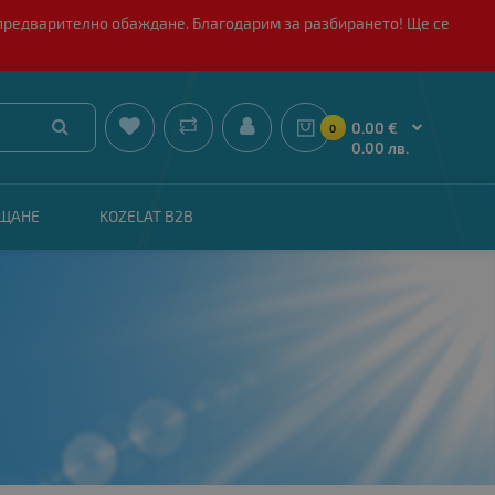
 с предварително обаждане. Благодарим за разбирането! Ще се


0.00 €
0
0.00 лв.
АЩАНЕ
KOZELAT B2B