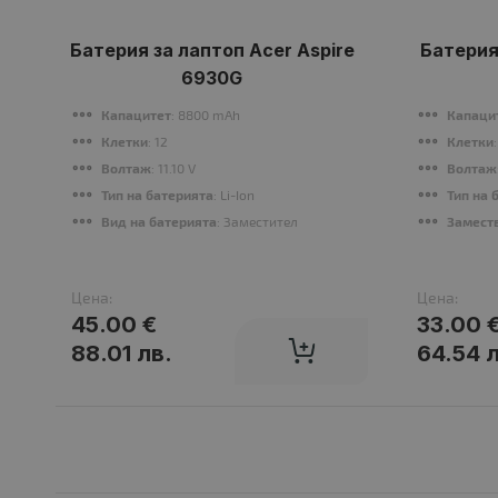
Батерия за лаптоп Acer Aspire
Батерия 
6930G
Капацитет
: 8800 mAh
Капаци
Клетки
: 12
Клетки
Волтаж
: 11.10 V
Волтаж
Тип на батерията
: Li-Ion
Тип на 
Вид на батерията
: Заместител
Заместв
Цена:
Цена:
45.00 €
33.00 
88.01 лв.
64.54 