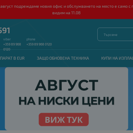
о 10 август подреждаме новия офис и обслужването на място е само
видим на 11.08
591
viber
phone
+359 89 968
+359 89 968 0120
0120
ПАРАТ В EUR
ЗАЩО ОБНОВЕНА ТЕХНИКА
КУПИ НА ИЗПЛ