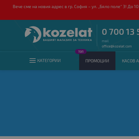
Вече сме на новия адрес в гр. София – ул. „Бяло поле“ 3! Д
0 700 13 
mail
office@kozelat.com
ТОП
КАТЕГОРИИ
ПРОМОЦИИ
КАСОВ А