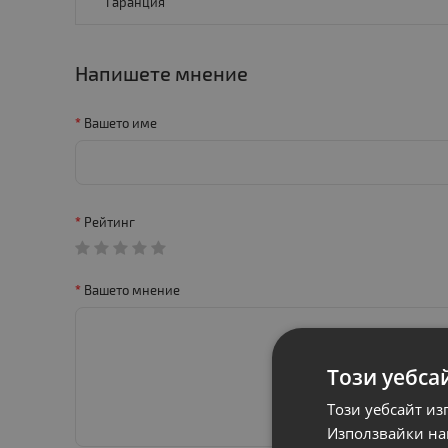
Гаранция
Напишете мнение
Вашето име
Рейтинг
Вашето мнение
Този уебса
Този уебсайт из
Използвайки наш