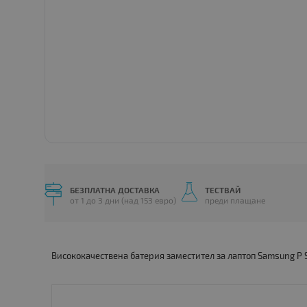
БЕЗПЛАТНА ДОСТАВКА
ТЕСТВАЙ
от 1 до 3 дни (над 153 евро)
преди плащане
Висококачествена батерия заместител за лаптоп Samsung P S