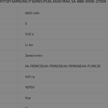
ПТОП SAMSUNG P SERIES P530, 6600 MAH, SA-BBB-0008-27098
6600 mAh
9
11.10 V
Li-Ion
Заместител
AA-PB9NC5B,AA-PB9NC6B,AA-PB9NS6B,AA-PL9NC2B
445 гр.
ЧЕРЕН
Нов