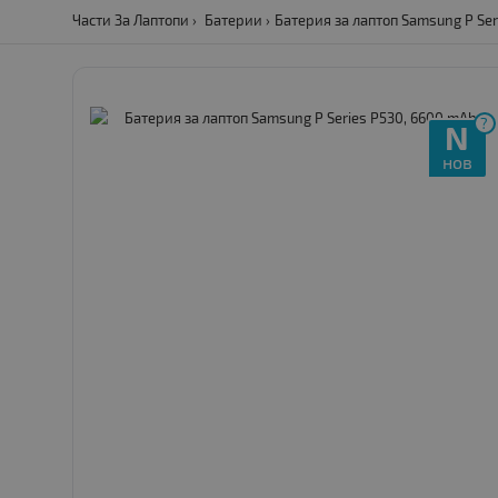
Части За Лаптопи
Батерии
Батерия за лаптоп Samsung P Ser
?
N
нов