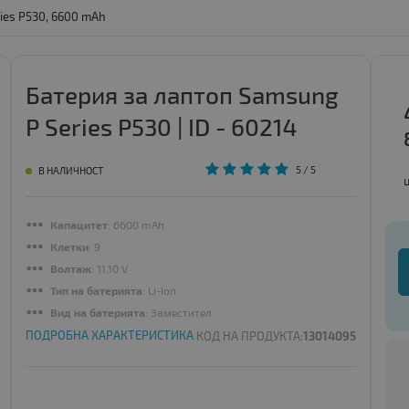
ies P530, 6600 mAh
Батерия за лаптоп Samsung
P Series P530 | ID - 60214
5
/ 5
В НАЛИЧНОСТ
Капацитет
: 6600 mAh
Клетки
: 9
Волтаж
: 11.10 V
Тип на батерията
: Li-Ion
Вид на батерията
: Заместител
ПОДРОБНА ХАРАКТЕРИСТИКА
КОД НА ПРОДУКТА:
13014095