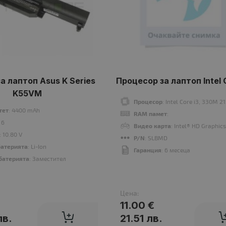
а лаптоп Asus K Series
Процесор за лаптоп Intel 
K55VM
Процесор
: Intel Core i3, 330M 
тет
: 4400 mAh
RAM памет
:
: 6
Видео карта
: Intel® HD Graphic
: 10.80 V
P/N
: SLBMD
батерията
: Li-Ion
Гаранция
: 6 месеца
батерията
: Заместител
Цена:
11.00 €
лв.
21.51 лв.