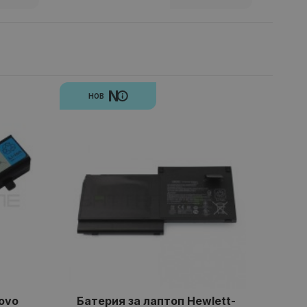
N
НОВ
ovo
Батерия за лаптоп Hewlett-
Бат