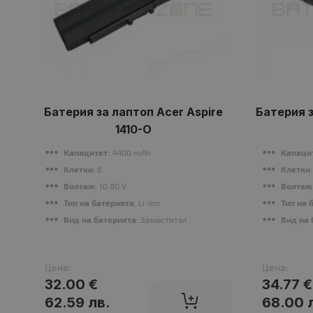
Батерия за лаптоп Acer Aspire
Батерия з
1410-O
Капацитет
: 4400 mAh
Капаци
Клетки
: 6
Клетки
Волтаж
: 10.80 V
Волтаж
Тип на батерията
: Li-Ion
Тип на 
Вид на батерията
: Заместител
Вид на 
Цена:
Цена:
32.00 €
34.77 €
62.59 лв.
68.00 