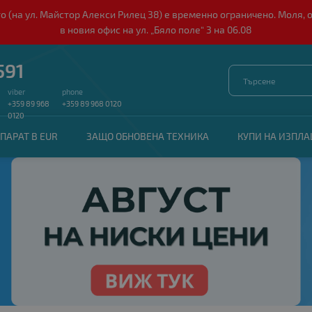
о (на ул. Майстор Алекси Рилец 38) е временно ограничено. Моля, 
в новия офис на ул. „Бяло поле“ 3 на 06.08
591
viber
phone
+359 89 968
+359 89 968 0120
0120
ПАРАТ В EUR
ЗАЩО ОБНОВЕНА ТЕХНИКА
КУПИ НА ИЗПЛ