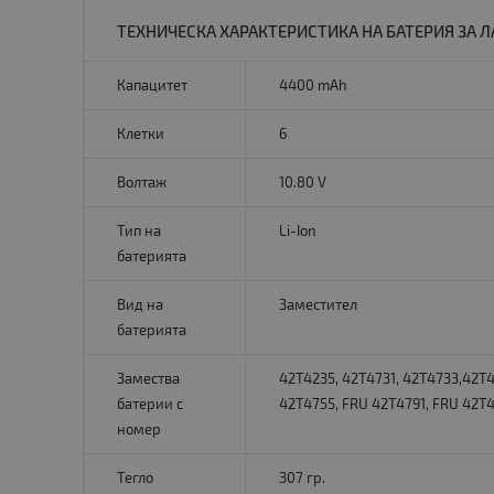
ТЕХНИЧЕСКА ХАРАКТЕРИСТИКА НА БАТЕРИЯ ЗА ЛА
Капацитет
4400 mAh
Клетки
6
Волтаж
10.80 V
Тип на
Li-Ion
батерията
Вид на
Заместител
батерията
Замества
42T4235, 42T4731, 42T4733,42T4
батерии с
42T4755, FRU 42T4791, FRU 42T4
номер
Тегло
307 гр.