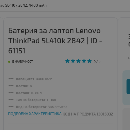
Pad SL410k 2842, 4400 mAh
Батерия за лаптоп Lenovo
ThinkPad SL410k 2842 | ID -
61151
5
/ 5
В НАЛИЧНОСТ
Капацитет
: 4400 mAh
Клетки
: 6
Волтаж
: 10.80 V
Тип на батерията
: Li-Ion
Вид на батерията
: Заместител
ПОДРОБНА ХАРАКТЕРИСТИКА
КОД НА ПРОДУКТА:
13015032