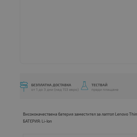
БЕЗПЛАТНА ДОСТАВКА
ТЕСТВАЙ
от 1 до 3 дни (над 153 евро)
преди плащане
Висококачествена батерия заместител за лаптоп Lenovo Thi
БАТЕРИЯ: Li-Ion