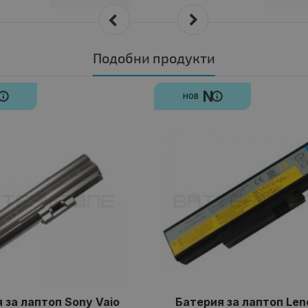
Подобни продукти
N
N
НОВ
 за лаптоп Sony Vaio
Батерия за лаптоп Len