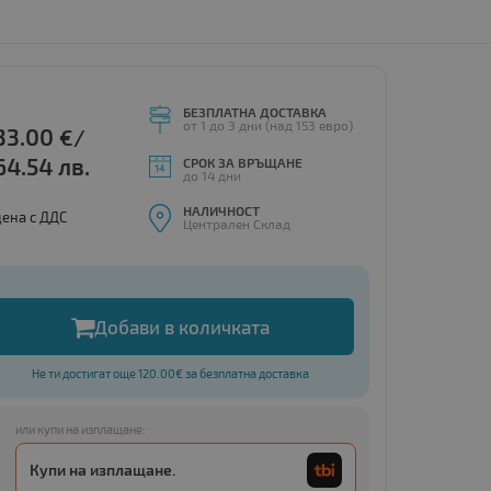
БЕЗПЛАТНА ДОСТАВКА
от 1 до 3 дни (над 153 евро)
33.00
€/
64.54 лв.
СРОК ЗА ВРЪЩАНЕ
до 14 дни
НАЛИЧНОСТ
цена с ДДС
Централен Склад
Добави в количката
Не ти достигат още 120.00€ за безплатна доставка
или купи на изплащане:
Купи на изплащане.