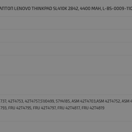
ПТОП LENOVO THINKPAD SL410K 2842, 4400 MAH, L-BS-0009-11
737, 42T4753, 42T4757,51J0499, 57Y4185, ASM 42T4703,ASM 42T4752, ASM 
793, FRU 42T4795, FRU 42T4797, FRU 42T4817, FRU 42T4819