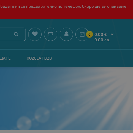
обадете ни се предварително по телефон. Скоро ще ви очакваме


0.00 €
0
0.00 лв.
АЩАНЕ
KOZELAT B2B