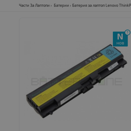
Части За Лаптопи
Батерии
Батерия за лаптоп Lenovo Think
?
N
нов