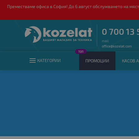
Преместваме офиса в София! До 6 август обслужването на мяст
0 700 13 
mail
office@kozelat.com
ТОП
КАТЕГОРИИ
ПРОМОЦИИ
КАСОВ А