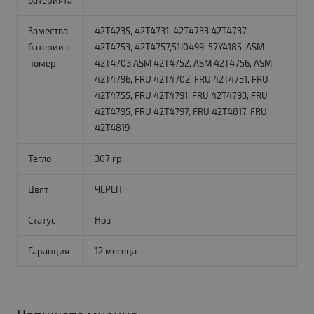
батерията
Замества
42T4235, 42T4731, 42T4733,42T4737,
батерии с
42T4753, 42T4757,51J0499, 57Y4185, ASM
номер
42T4703,ASM 42T4752, ASM 42T4756, ASM
42T4796, FRU 42T4702, FRU 42T4751, FRU
42T4755, FRU 42T4791, FRU 42T4793, FRU
42T4795, FRU 42T4797, FRU 42T4817, FRU
42T4819
Тегло
307 гр.
Цвят
ЧЕРЕН
Статус
Нов
Гаранция
12 месеца