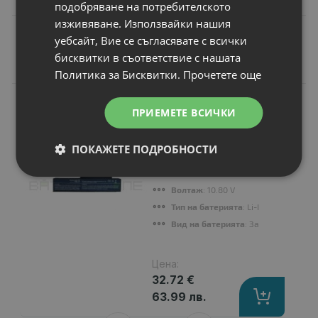
подобряване на потребителското
изживяване. Използвайки нашия
уебсайт, Вие се съгласявате с всички
бисквитки в съответствие с нашата
Подобни продукти
Политика за Бисквитки.
Прочетете още
N
НОВ
Батерия за лаптоп
ПРИЕМЕТЕ ВСИЧКИ
Benq JoyBook R43-
LC05
ПОКАЖЕТЕ ПОДРОБНОСТИ
Капацитет
: 4400 mAh
Клетки
: 6
Волтаж
: 10.80 V
Тип на батерията
: Li-Ion
Вид на батерията
: Заместител
Цена:
32.72 €
63.99 лв.