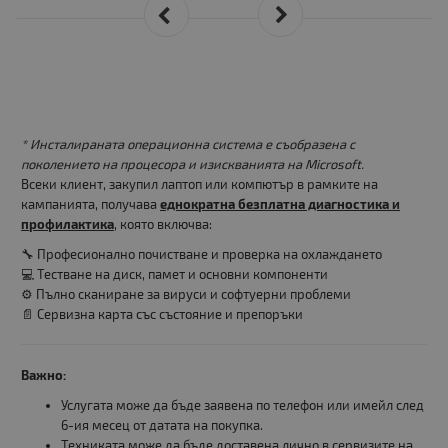
* Инсталираната операционна система е съобразена с
поколението на процесора и изискванията на Microsoft.
Всеки клиент, закупил лаптоп или компютър в рамките на
кампанията, получава
еднократна безплатна диагностика и
профилактика
, която включва:
🔧 Професионално почистване и проверка на охлаждането
💻 Тестване на диск, памет и основни компоненти
⚙️ Пълно сканиране за вируси и софтуерни проблеми
📄 Сервизна карта със състояние и препоръки
Важно:
Услугата може да бъде заявена по телефон или имейл след
6-ия месец от датата на покупка.
Техниката може да бъде доставена лично в сервизите на