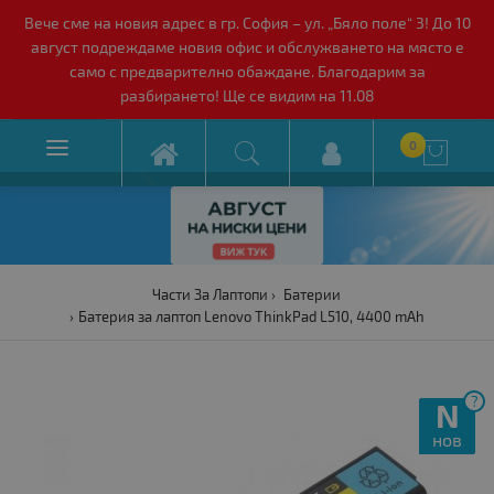
Вече сме на новия адрес в гр. София – ул. „Бяло поле“ 3! До 10
август подреждаме новия офис и обслужването на място е
само с предварително обаждане. Благодарим за
разбирането! Ще се видим на 11.08

0

Части За Лаптопи
Батерии
Батерия за лаптоп Lenovo ThinkPad L510, 4400 mAh
?
N
нов