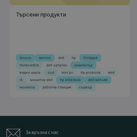
Търсени продукти
lenovo
лаптоп
dell
hp
thinkpad
thinkcentre
dell optiplex
компютър
видео карта
ssd
mini pc
hp probook
amd
i5
монитор dell
hp elitedesk
dell latitude
монитор
работна станция
сървър
За връзка с нас