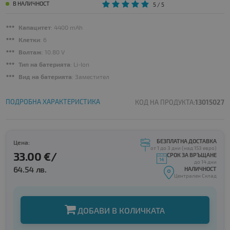
В НАЛИЧНОСТ
5
/ 5
Капацитет
: 4400 mAh
Клетки
: 6
Волтаж
: 10.80 V
Тип на батерията
: Li-Ion
Вид на батерията
: Заместител
ПОДРОБНА ХАРАКТЕРИСТИКА
КОД НА ПРОДУКТА:
13015027
БЕЗПЛАТНА ДОСТАВКА
Цена:
от 1 до 3 дни (над 153 евро)
33.00 €/
СРОК ЗА ВРЪЩАНЕ
до 14 дни
64.54 лв.
НАЛИЧНОСТ
Централен Склад
ДОБАВИ В КОЛИЧКАТА