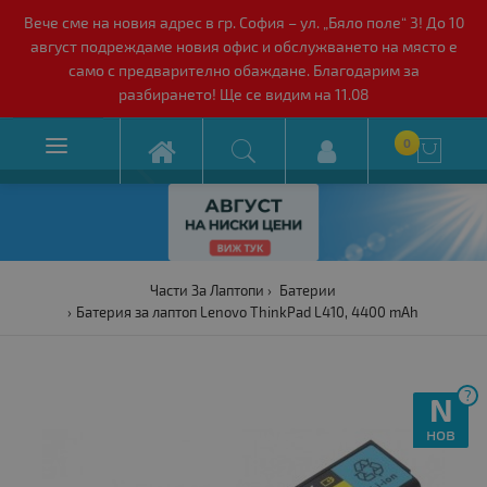
Вече сме на новия адрес в гр. София – ул. „Бяло поле“ 3! До 10
август подреждаме новия офис и обслужването на място е
само с предварително обаждане. Благодарим за
разбирането! Ще се видим на 11.08

0

Части За Лаптопи
Батерии
Батерия за лаптоп Lenovo ThinkPad L410, 4400 mAh
?
N
нов