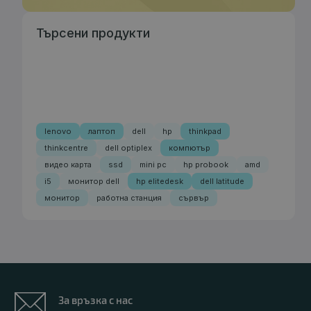
Търсени продукти
lenovo
лаптоп
dell
hp
thinkpad
thinkcentre
dell optiplex
компютър
видео карта
ssd
mini pc
hp probook
amd
i5
монитор dell
hp elitedesk
dell latitude
монитор
работна станция
сървър
За връзка с нас