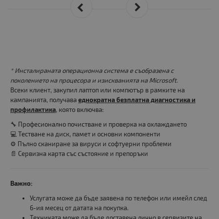
* Инсталираната операционна система е съобразена с
поколението на процесора и изискванията на Microsoft.
Всеки клиент, закупил лаптоп или компютър в рамките на
кампанията, получава
еднократна безплатна диагностика и
профилактика
, която включва:
🔧 Професионално почистване и проверка на охлаждането
💻 Тестване на диск, памет и основни компоненти
⚙️ Пълно сканиране за вируси и софтуерни проблеми
📄 Сервизна карта със състояние и препоръки
Важно:
Услугата може да бъде заявена по телефон или имейл след
6-ия месец от датата на покупка.
Техниката може да бъде доставена лично в сервизите на