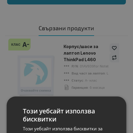
Свързани продукти
A-
КЛАС
Корпус/шаси за
лаптоп Lenovo
ThinkPad L460
P/N
: 01AV939for Notebook
Вид част за лаптоп
: LCD cover
Статус
: A- клас
Гаранция
: 6 месеца
Този уебсайт използва
Цена:
бисквитки
17.00 €
33.25 лв.
Този уебсайт използва бисквитки за