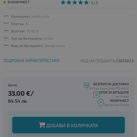
В НАЛИЧНОСТ
5
/ 5
Капацитет
: 4400 mAh
Клетки
: 6
Волтаж
: 10.80 V
Тип на батерията
: Li-Ion
Вид на батерията
: Заместител
ПОДРОБНА ХАРАКТЕРИСТИКА
КОД НА ПРОДУКТА:
13015023
БЕЗПЛАТНА ДОСТАВКА
Цена:
от 1 до 3 дни (над 153 евро)
33.00 €/
СРОК ЗА ВРЪЩАНЕ
до 14 дни
64.54 лв.
НАЛИЧНОСТ
Централен Склад
ДОБАВИ В КОЛИЧКАТА