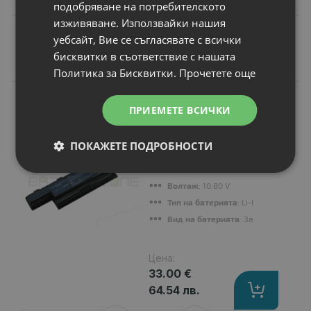
подобряване на потребителското
изживяване. Използвайки нашия
уебсайт, Вие се съгласявате с всички
бисквитки в съответствие с нашата
Подобни продукти
Политика за Бисквитки.
Прочетете още
N
НОВ
Батерия за лаптоп
ПРИЕМЕТЕ ВСИЧКИ
Acer TravelMate
5760Z
ПОКАЖЕТЕ ПОДРОБНОСТИ
Капацитет
: 4400 mAh
Клетки
: 6
Волтаж
: 10.80 V
Тип на батерията
: Li-Ion
Вид на батерията
: Заместител
Цена:
33.00 €
64.54 лв.