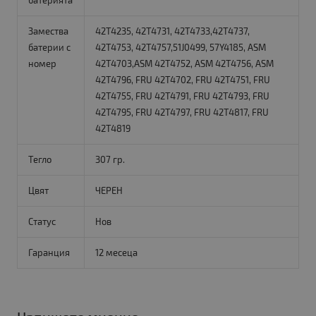
батерията
Замества
42T4235, 42T4731, 42T4733,42T4737,
батерии с
42T4753, 42T4757,51J0499, 57Y4185, ASM
номер
42T4703,ASM 42T4752, ASM 42T4756, ASM
42T4796, FRU 42T4702, FRU 42T4751, FRU
42T4755, FRU 42T4791, FRU 42T4793, FRU
42T4795, FRU 42T4797, FRU 42T4817, FRU
42T4819
Тегло
307 гр.
Цвят
ЧЕРЕН
Статус
Нов
Гаранция
12 месеца