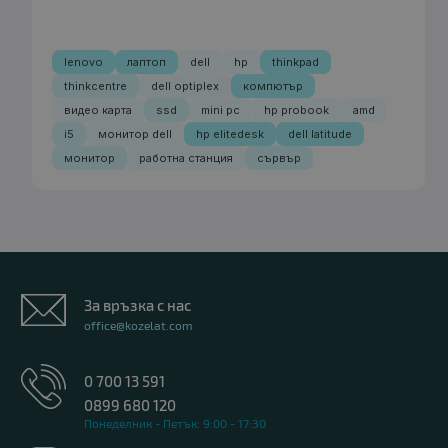
lenovo
лаптоп
dell
hp
thinkpad
thinkcentre
dell optiplex
компютър
видео карта
ssd
mini pc
hp probook
amd
i5
монитор dell
hp elitedesk
dell latitude
монитор
работна станция
сървър
За връзка с нас
office@kozelat.com
0 700 13 591
0899 680 120
Понеделник - Петък: 9:00 - 17:30