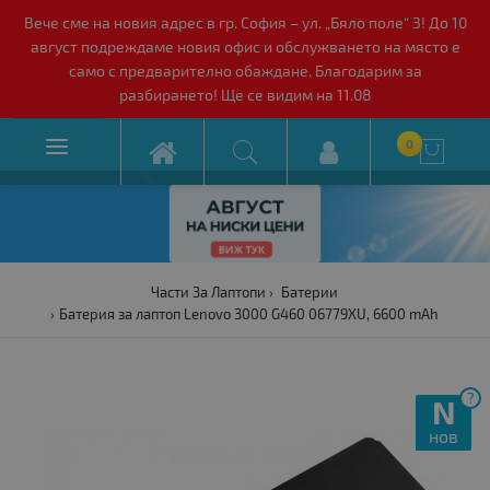
Вече сме на новия адрес в гр. София – ул. „Бяло поле“ 3! До 10
август подреждаме новия офис и обслужването на място е
само с предварително обаждане. Благодарим за
разбирането! Ще се видим на 11.08

0

Части За Лаптопи
Батерии
Батерия за лаптоп Lenovo 3000 G460 06779XU, 6600 mAh
?
N
нов