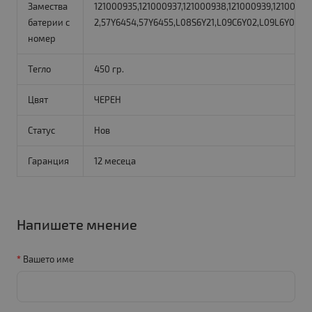
Замества
121000935,121000937,121000938,121000939,121000992
батерии с
2,57Y6454,57Y6455,L08S6Y21,L09C6Y02,L09L6Y02,L
номер
Тегло
450 гр.
Цвят
ЧЕРЕН
Статус
Нов
Гаранция
12 месеца
Напишете мнение
Вашето име