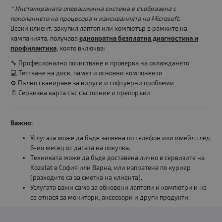
* Инсталираната операционна система е съобразена с
поколението на процесора и изискванията на Microsoft.
Всеки клиент, закупил лаптоп или компютър в рамките на
кампанията, получава
еднократна безплатна диагностика и
профилактика
, която включва:
🔧 Професионално почистване и проверка на охлаждането
💻 Тестване на диск, памет и основни компоненти
⚙️ Пълно сканиране за вируси и софтуерни проблеми
📄 Сервизна карта със състояние и препоръки
Важно:
Услугата може да бъде заявена по телефон или имейл след
6-ия месец от датата на покупка.
Техниката може да бъде доставена лично в сервизите на
Kozelat в София или Варна, или изпратена по куриер
(разходите са за сметка на клиента).
Услугата важи само за обновени лаптопи и компютри и не
се отнася за монитори, аксесоари и други продукти.