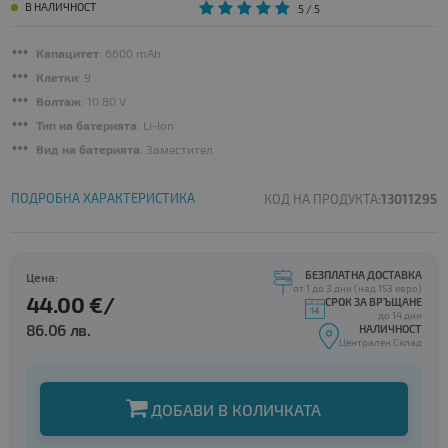
В НАЛИЧНОСТ
5
/ 5
Капацитет
: 6600 mAh
Клетки
: 9
Волтаж
: 10.80 V
Тип на батерията
: Li-Ion
Вид на батерията
: Заместител
ПОДРОБНА ХАРАКТЕРИСТИКА
КОД НА ПРОДУКТА:
13011295
БЕЗПЛАТНА ДОСТАВКА
Цена:
от 1 до 3 дни (над 153 евро)
44.00 €/
СРОК ЗА ВРЪЩАНЕ
до 14 дни
86.06 лв.
НАЛИЧНОСТ
Централен Склад
ДОБАВИ В КОЛИЧКАТА