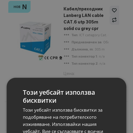
N
НОВ
Кабел/преходник
Lanberg LAN cable
CAT.6 utp 305m
solid cu grey cpr
Тип
: ICT category Cat. 6, Shielding t
Предназначен за
: Обща употреба
Дължина, m
: 305 m
Тип конектор 1
: n/a
Тип конектор 2
: n/a
Цена:
269.00 €
526.12 лв.
Този уебсайт използва
бисквитки
Този уебсайт използва бисквитки за
подобряване на потребителското
Подобни продукти
изживяване. Използвайки нашия
уебсайт, Вие се съгласявате с всички