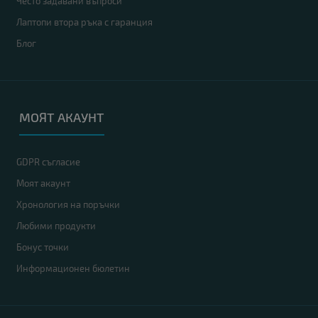
Често задавани въпроси
Лаптопи втора ръка с гаранция
Блог
МОЯТ АКАУНТ
GDPR съгласие
Моят акаунт
Хронология на поръчки
Любими продукти
Бонус точки
Информационен бюлетин