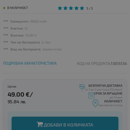
В НАЛИЧНОСТ
5
/ 5
Капацитет
: 8800 mAh
Клетки
: 12
Волтаж
: 10.80 V
Тип на батерията
: Li-Ion
Вид на батерията
: Заместител
ПОДРОБНА ХАРАКТЕРИСТИКА
КОД НА ПРОДУКТА:
13015134
БЕЗПЛАТНА ДОСТАВКА
Цена:
от 1 до 3 дни (над 153 евро)
49.00 €/
СРОК ЗА ВРЪЩАНЕ
до 14 дни
95.84 лв.
НАЛИЧНОСТ
Централен Склад
ДОБАВИ В КОЛИЧКАТА