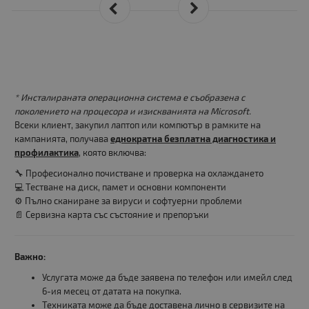
* Инсталираната операционна система е съобразена с
поколението на процесора и изискванията на Microsoft.
Всеки клиент, закупил лаптоп или компютър в рамките на
кампанията, получава
еднократна безплатна диагностика и
профилактика
, която включва:
🔧 Професионално почистване и проверка на охлаждането
💻 Тестване на диск, памет и основни компоненти
⚙️ Пълно сканиране за вируси и софтуерни проблеми
📄 Сервизна карта със състояние и препоръки
Важно:
Услугата може да бъде заявена по телефон или имейл след
6-ия месец от датата на покупка.
Техниката може да бъде доставена лично в сервизите на