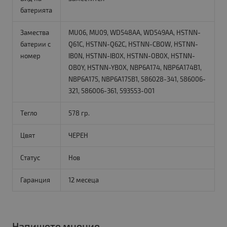
батерията
Замества
MU06, MU09, WD548AA, WD549AA, HSTNN-
батерии с
Q61C, HSTNN-Q62C, HSTNN-CBOW, HSTNN-
номер
IB0N, HSTNN-IB0X, HSTNN-OB0X, HSTNN-
OB0Y, HSTNN-YB0X, NBP6A174, NBP6A174B1,
NBP6A175, NBP6A175B1, 586028-341, 586006-
321, 586006-361, 593553-001
Тегло
578 гр.
Цвят
ЧЕРЕН
Статус
Нов
Гаранция
12 месеца
Напишете мнение