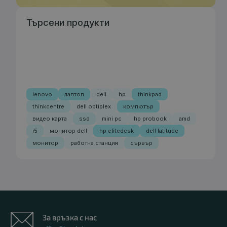
Търсени продукти
lenovo
лаптоп
dell
hp
thinkpad
thinkcentre
dell optiplex
компютър
видео карта
ssd
mini pc
hp probook
amd
i5
монитор dell
hp elitedesk
dell latitude
монитор
работна станция
сървър
За връзка с нас