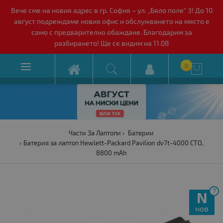
Вече сме на новия адрес в гр. София – ул. „Бяло поле“ 3! До 10
август подреждаме новия офис и обслужването на място е
само с предварително обаждане. Благодарим за
разбирането! Ще се видим на 11.08

0

Части За Лаптопи
Батерии
Батерия за лаптоп Hewlett-Packard Pavilion dv7t-4000 CTO,
8800 mAh
?
N
нов