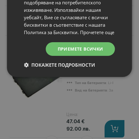
подобряване на потребителското
изживяване. Използвайки нашия
уебсайт, Вие се съгласявате с всички
бисквитки в съответствие с нашата
Подобни продукти
Политика за Бисквитки.
Прочетете още
N
НОВ
Батерия за лаптоп
ПРИЕМЕТЕ ВСИЧКИ
Dell Inspiron N5447
Капацитет
: 3800 mAh
ПОКАЖЕТЕ ПОДРОБНОСТИ
Клетки
: 3
Волтаж
: 11.10 V
Тип на батерията
: Li-Pol
Вид на батерията
: Заместител
Цена:
47.04 €
92.00 лв.