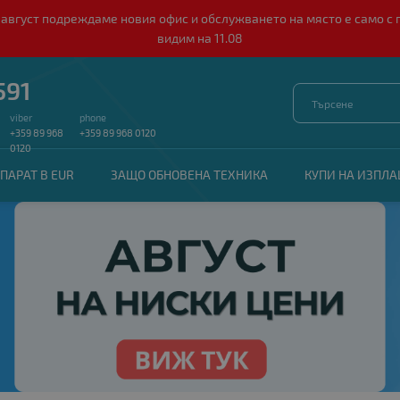
о 10 август подреждаме новия офис и обслужването на място е само
видим на 11.08
591
viber
phone
+359 89 968
+359 89 968 0120
0120
ПАРАТ В EUR
ЗАЩО ОБНОВЕНА ТЕХНИКА
КУПИ НА ИЗПЛ