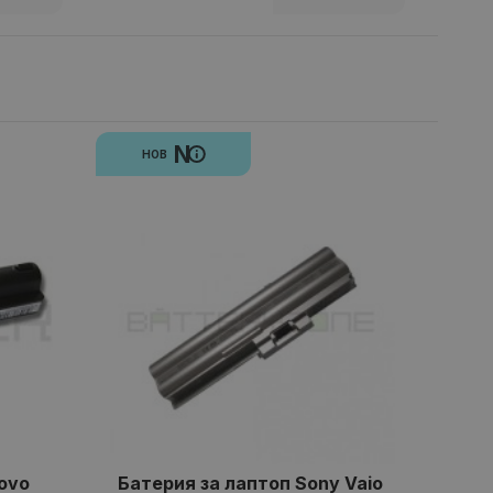
N
НОВ
ovo
Батерия за лаптоп Sony Vaio
Б