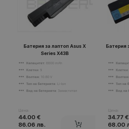
Батерия за лаптоп Asus X
Батерия 
Series X43B
Капацитет
: 6600 mAh
Капаци
Клетки
: 9
Клетки
Волтаж
: 10.80 V
Волтаж
Тип на батерията
: Li-Ion
Тип на 
Вид на батерията
: Заместител
Вид на 
Цена:
Цена:
44.00 €
34.77 €
86.06 лв.
68.00 