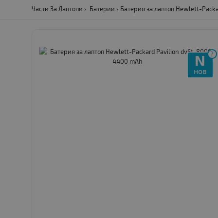
Части За Лаптопи
Батерии
Батерия за лаптоп Hewlett-Packa
?
N
нов