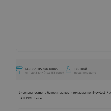
БЕЗПЛАТНА ДОСТАВКА
ТЕСТВАЙ
от 1 до 3 дни (над 153 евро)
преди плащане
Висококачествена батерия заместител за лаптоп Hewlett-Pa
БАТЕРИЯ: Li-Ion