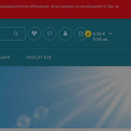
 с предварително обаждане. Благодарим за разбирането! Ще се


0.00 €
0
0.00 лв.
АЩАНЕ
KOZELAT B2B