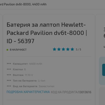
rd Pavilion dv6t-8000, 4400 mAh
Батерия за лаптоп Hewlett-
Packard Pavilion dv6t-8000 |
ID - 56397
5
/ 5
В НАЛИЧНОСТ
Капацитет
: 4400 mAh
Клетки
: 6
Волтаж
: 11.10 V
Тип на батерията
: Li-Ion
Вид на батерията
: Заместител
ПОДРОБНА ХАРАКТЕРИСТИКА
КОД НА ПРОДУКТА:
13013616