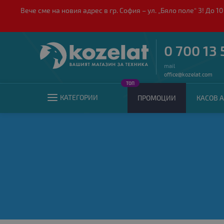
Вече сме на новия адрес в гр. София – ул. „Бяло поле“ 3! Д
0 700 13 
mail
office@kozelat.com
ТОП
КАТЕГОРИИ
ПРОМОЦИИ
КАСОВ А