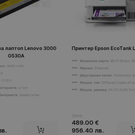
за лаптоп Lenovo 3000
Принтер Epson EcoTank 
G530A
Безжична карта
: Wi-Fi Direct,
тет
: 4400 mAh
Мрежа
: Ethernet
: 6
Двустранен печат
: Automatic d
: 11.10 V
Медия, тип
: Different types of 
батерията
: Li-Ion
Медия, размер
: A4 (21.0x29.7cm
батерията
: Заместител
Цена:
489.00 €
лв.
956.40 лв.