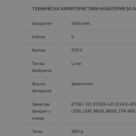
ТЕХНИЧЕСКА ХАРАКТЕРИСТИКА НА БАТЕРИЯ ЗА ЛА
Капацитет
4400 mAh
Клетки
6
Волтаж
11.10 V
Тип на
Li-Ion
батерията
Вид на
Заместител
батерията
Замества
671567-321, 672326-421, 672412-0
батерии с
LВ3N, LВ3Р, МО06, МО09, ТРN-W107
номер
Тегло
289 гр.