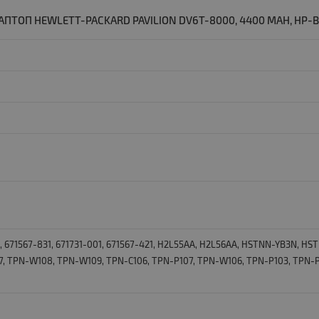
ПТОП HEWLETT-PACKARD PAVILION DV6T-8000, 4400 MAH, HP-B
01, 671567-831, 671731-001, 671567-421, Н2L55АА, Н2L56АА, НЅТNN-YВ3N,
, ТРN-W108, ТРN-W109, ТРN-С106, ТРN-Р107, ТРN-W106, ТРN-Р103, ТРN-Р