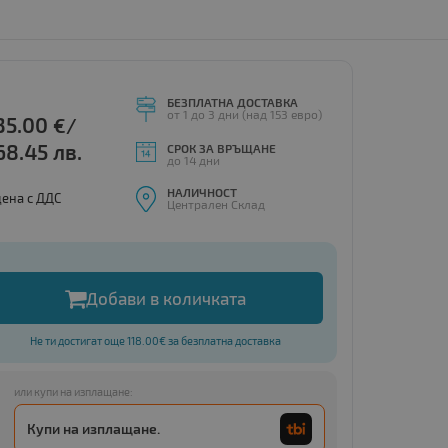
БЕЗПЛАТНА ДОСТАВКА
от 1 до 3 дни (над 153 евро)
35.00
€/
68.45 лв.
СРОК ЗА ВРЪЩАНЕ
до 14 дни
НАЛИЧНОСТ
цена с ДДС
Централен Склад
Добави в количката
Не ти достигат още 118.00€ за безплатна доставка
или купи на изплащане:
Купи на изплащане.