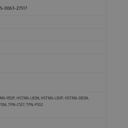
S-0063-27517
 НЅТNN-YВ3Р, НЅТNN-LВ3N, НЅТNN-LВ3Р, НЅТNN-ОВ3N,
106, ТРN-С107, ТРN-Р102