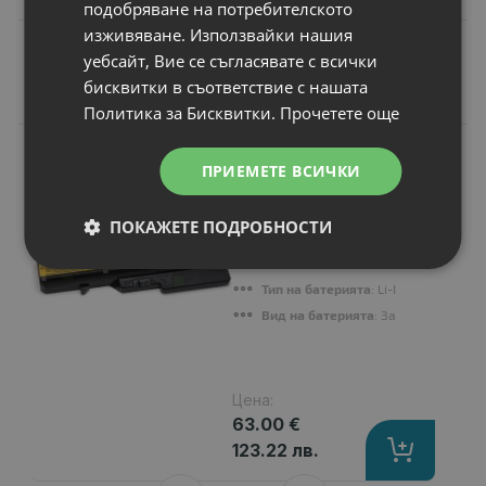
подобряване на потребителското
изживяване. Използвайки нашия
уебсайт, Вие се съгласявате с всички
бисквитки в съответствие с нашата
Подобни продукти
Политика за Бисквитки.
Прочетете още
N
НОВ
Батерия за лаптоп
ПРИЕМЕТЕ ВСИЧКИ
Lenovo 3000 G575
Капацитет
: 4400 mAh
ПОКАЖЕТЕ ПОДРОБНОСТИ
Клетки
: 6
Волтаж
: 10.80 V
Тип на батерията
: Li-Ion
Вид на батерията
: Заместител
Цена:
63.00 €
123.22 лв.