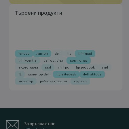
Търсени продукти
lenovo
лаптоп
dell
hp
thinkpad
thinkcentre
dell optiplex
компютър
видео карта
ssd
mini pc
hp probook
amd
i5
монитор dell
hp elitedesk
dell latitude
монитор
работна станция
сървър
За връзка с нас