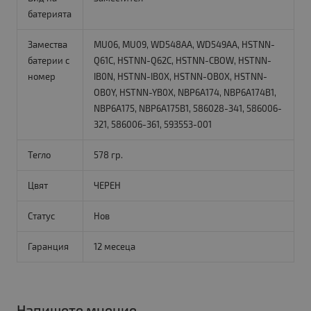
батерията
Замества
MU06, MU09, WD548AA, WD549AA, HSTNN-
батерии с
Q61C, HSTNN-Q62C, HSTNN-CBOW, HSTNN-
номер
IB0N, HSTNN-IB0X, HSTNN-OB0X, HSTNN-
OB0Y, HSTNN-YB0X, NBP6A174, NBP6A174B1,
NBP6A175, NBP6A175B1, 586028-341, 586006-
321, 586006-361, 593553-001
Тегло
578 гр.
Цвят
ЧЕРЕН
Статус
Нов
Гаранция
12 месеца
Напишете мнение