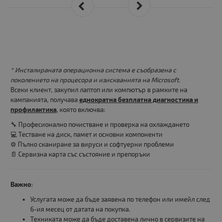
* Инсталираната операционна система е съобразена с
поколението на процесора и изискванията на Microsoft.
Всеки клиент, закупил лаптоп или компютър в рамките на
кампанията, получава
еднократна безплатна диагностика и
профилактика
, която включва:
🔧 Професионално почистване и проверка на охлаждането
💻 Тестване на диск, памет и основни компоненти
⚙️ Пълно сканиране за вируси и софтуерни проблеми
📄 Сервизна карта със състояние и препоръки
Важно:
Услугата може да бъде заявена по телефон или имейл след
6-ия месец от датата на покупка.
Техниката може да бъде доставена лично в сервизите на