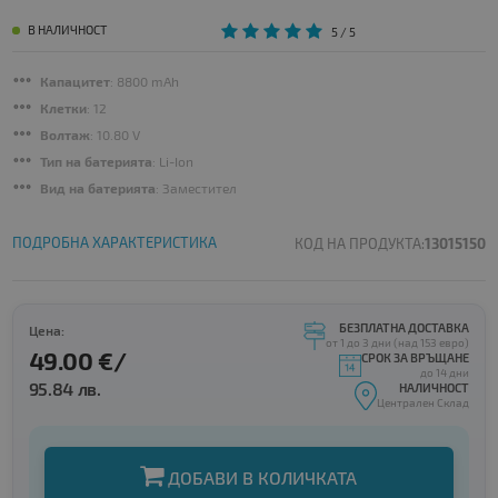
В НАЛИЧНОСТ
5
/ 5
Капацитет
: 8800 mAh
Клетки
: 12
Волтаж
: 10.80 V
Тип на батерията
: Li-Ion
Вид на батерията
: Заместител
ПОДРОБНА ХАРАКТЕРИСТИКА
КОД НА ПРОДУКТА:
13015150
БЕЗПЛАТНА ДОСТАВКА
Цена:
от 1 до 3 дни (над 153 евро)
49.00 €/
СРОК ЗА ВРЪЩАНЕ
до 14 дни
95.84 лв.
НАЛИЧНОСТ
Централен Склад
ДОБАВИ В КОЛИЧКАТА