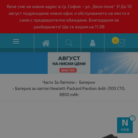
Вече сме на новия адрес в гр. София – ул. „Бяло поле“ 3! До 10
август подреждаме новия офис и обслужването на място е
само с предварително обаждане. Благодарим за
разбирането! Ще се видим на 11.08

0

Части За Лаптопи
Батерии
Батерия за лаптоп Hewlett-Packard Pavilion dv6t-3100 CTO,
8800 mAh
?
N
нов