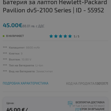
Батерия за лаптоп Hewlett-Packard
Pavilion dv5-2100 Series | ID - 55952
45.00€
88.01 лв. с ДДС
В НАЛИЧНОСТ
5
/ 5
Капацитет
: 6600 mAh
Клетки
: 9
Волтаж
: 10.80 V
Тип на батерията
: Li-Ion
Вид на батерията
: Заместител
ПОДРОБНА ХАРАКТЕРИСТИКА
КОД НА ПРОДУКТА:
13013171
БЕЗПЛАТНА ДОСТАВКА
Цена:
от 1 до 3 дни (над 153 евро)
45.00 €/
СРОК ЗА ВРЪЩАНЕ