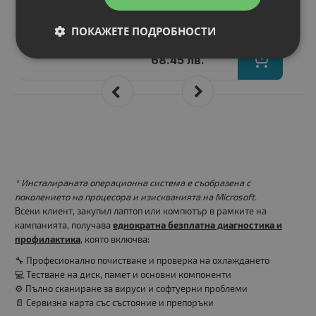
Цена:
ПОКАЖЕТЕ ПОДРОБНОСТИ
35.00 €
68.45 лв.
* Инсталираната операционна система е съобразена с
поколението на процесора и изискванията на Microsoft.
Всеки клиент, закупил лаптоп или компютър в рамките на
кампанията, получава
еднократна безплатна диагностика и
профилактика
, която включва:
🔧 Професионално почистване и проверка на охлаждането
💻 Тестване на диск, памет и основни компоненти
⚙️ Пълно сканиране за вируси и софтуерни проблеми
📄 Сервизна карта със състояние и препоръки