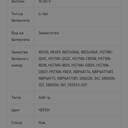
Волтаж
10.80 V
Тип на
Li-Ion
батерията
Вид на
Заместител
батерията
Замества
MU06, MU09, WD548AA, WD549AA, HSTNN-
батерии с
Q61C, HSTNN-Q62C, HSTNN-CBOW, HSTNN-
номер
IB0N, HSTNN-IB0X, HSTNN-OB0X, HSTNN-
OB0Y, HSTNN-YB0X, NBP6A174, NBP6A174B1,
NBP6A175, NBP6A175B1, 586028-341, 586006-
321, 586006-361, 593553-001
Тегло
440 гр.
Цвят
ЧЕРЕН
Статус
Нов