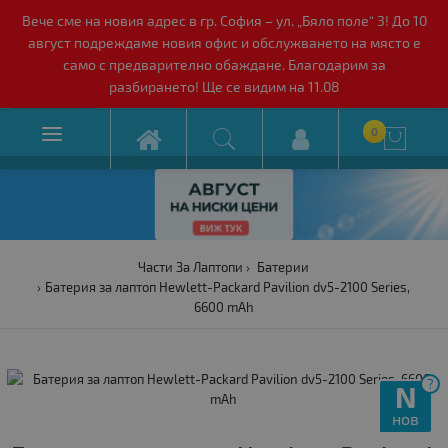
Вече сме на новия адрес в гр. София – ул. „Бяло поле“ 3! До 10
август подреждаме новия офис и обслужването на място е
само с предварително обаждане. Благодарим за
разбирането! Ще се видим на 11.08

0

Части За Лаптопи
Батерии
Батерия за лаптоп Hewlett-Packard Pavilion dv5-2100 Series,
6600 mAh
?
N
нов