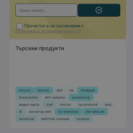
Прочетох и се съгласявам с
Политиката за поверителност*
Търсени продукти
lenovo
лаптоп
dell
hp
thinkpad
thinkcentre
dell optiplex
компютър
видео карта
ssd
mini pc
hp probook
amd
i5
монитор dell
hp elitedesk
dell latitude
монитор
работна станция
сървър