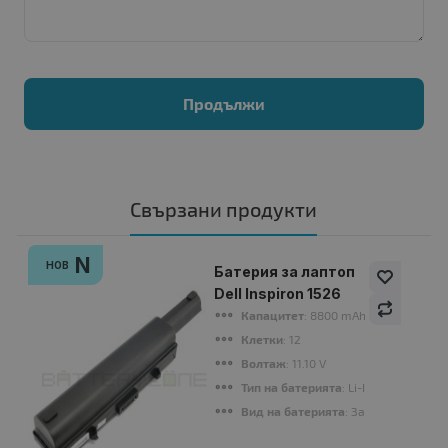
Продължи
Свързани продукти
N
НОВ
Батерия за лаптоп
Dell Inspiron 1526
Капацитет
: 8800 mAh
Клетки
: 12
Волтаж
: 11.10 V
Тип на батерията
: Li-Ion
Вид на батерията
: Заместител