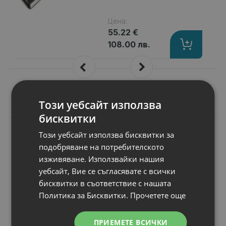
Цена:
55.22 €
108.00 лв.
Този уебсайт използва
Подобни продукти
бисквитки
N
НОВ
Този уебсайт използва бисквитки за
Батерия за лаптоп
подобряване на потребителското
Asus Pro Series
Pro23FT
изживяване. Използвайки нашия
Капацитет
: 4400 mAh
уебсайт, Вие се съгласявате с всички
Клетки
: 6
бисквитки в съответствие с нашата
Волтаж
: 10.80 V
Политика за Бисквитки.
Прочетете още
Тип на батерията
: Li-Ion
Вид на батерията
: Заместител
ПРИЕМЕТЕ ВСИЧКИ