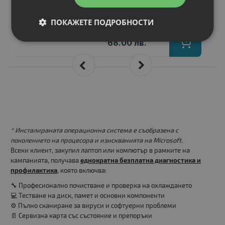
Цена:
ПОКАЖЕТЕ ПОДРОБНОСТИ
34.77 €
68.00 лв.
* Инсталираната операционна система е съобразена с
поколението на процесора и изискванията на Microsoft.
Всеки клиент, закупил лаптоп или компютър в рамките на
кампанията, получава
еднократна безплатна диагностика и
профилактика
, която включва:
🔧 Професионално почистване и проверка на охлаждането
💻 Тестване на диск, памет и основни компоненти
⚙️ Пълно сканиране за вируси и софтуерни проблеми
📄 Сервизна карта със състояние и препоръки