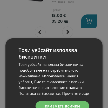
Цвят
: Black
Цена:
18.00 €
35.20 лв.
Този уебсайт използва
Подобни продукти
бисквитки
N
НОВ
Този уебсайт използва бисквитки за
Батерия за лаптоп
подобряване на потребителското
Asus G Series
G74SX-XR1
изживяване. Използвайки нашия
Капацитет
: 4400 mAh
уебсайт, Вие се съгласявате с всички
Клетки
: 8
бисквитки в съответствие с нашата
Волтаж
: 14.40 V
Политика за Бисквитки.
Прочетете още
Тип на батерията
: Li-Ion
Вид на батерията
: Заместител
ПРИЕМЕТЕ ВСИЧКИ