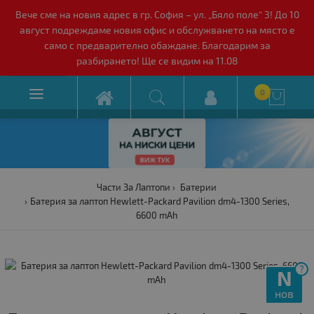
Вече сме на новия адрес в гр. София – ул. „Бяло поле“ 3! До 10
август подреждаме новия офис и обслужването на място е
само с предварително обаждане. Благодарим за
разбирането! Ще се видим на 11.08

0

Части За Лаптопи
Батерии
Батерия за лаптоп Hewlett-Packard Pavilion dm4-1300 Series,
6600 mAh
?
N
нов