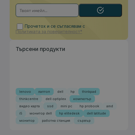
Прочетох и се съгласявам с
Политиката за поверителност*
Търсени продукти
lenovo
лаптоп
dell
hp
thinkpad
thinkcentre
dell optiplex
компютър
видео карта
ssd
mini pc
hp probook
amd
i5
монитор dell
hp elitedesk
dell latitude
монитор
работна станция
сървър