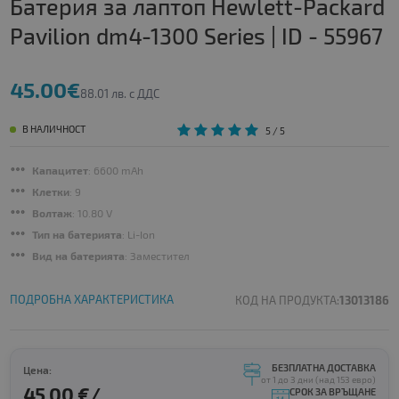
Батерия за лаптоп Hewlett-Packard
Pavilion dm4-1300 Series | ID - 55967
45.00€
88.01 лв. с ДДС
В НАЛИЧНОСТ
5
/ 5
Капацитет
: 6600 mAh
Клетки
: 9
Волтаж
: 10.80 V
Тип на батерията
: Li-Ion
Вид на батерията
: Заместител
ПОДРОБНА ХАРАКТЕРИСТИКА
КОД НА ПРОДУКТА:
13013186
БЕЗПЛАТНА ДОСТАВКА
Цена:
от 1 до 3 дни (над 153 евро)
45.00 €/
СРОК ЗА ВРЪЩАНЕ