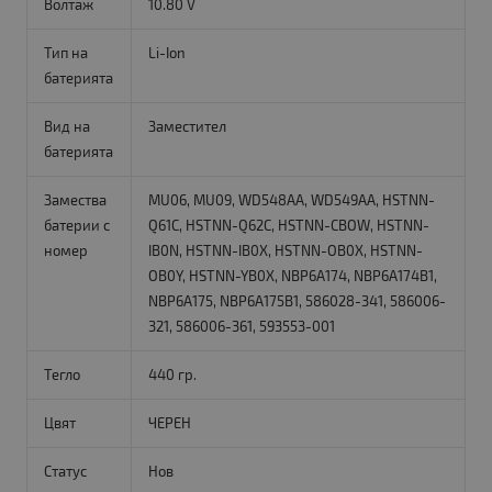
Волтаж
10.80 V
Тип на
Li-Ion
батерията
Вид на
Заместител
батерията
Замества
MU06, MU09, WD548AA, WD549AA, HSTNN-
батерии с
Q61C, HSTNN-Q62C, HSTNN-CBOW, HSTNN-
номер
IB0N, HSTNN-IB0X, HSTNN-OB0X, HSTNN-
OB0Y, HSTNN-YB0X, NBP6A174, NBP6A174B1,
NBP6A175, NBP6A175B1, 586028-341, 586006-
321, 586006-361, 593553-001
Тегло
440 гр.
Цвят
ЧЕРЕН
Статус
Нов