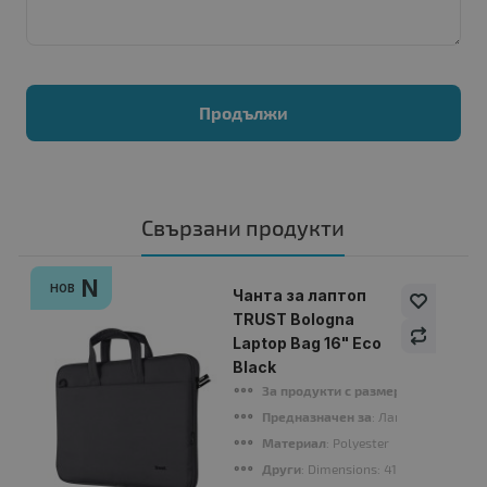
Продължи
Свързани продукти
N
НОВ
Чанта за лаптоп
TRUST Bologna
Laptop Bag 16" Eco
Black
За продукти с размери
: 16" (40.64 
Предназначен за
: Лаптопи
Материал
: Polyester
Други
: Dimensions: 41.0 x 4.0 x 29.0