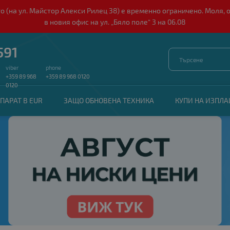
о (на ул. Майстор Алекси Рилец 38) е временно ограничено. Моля, 
в новия офис на ул. „Бяло поле“ 3 на 06.08
591
viber
phone
+359 89 968
+359 89 968 0120
0120
ПАРАТ В EUR
ЗАЩО ОБНОВЕНА ТЕХНИКА
КУПИ НА ИЗПЛ