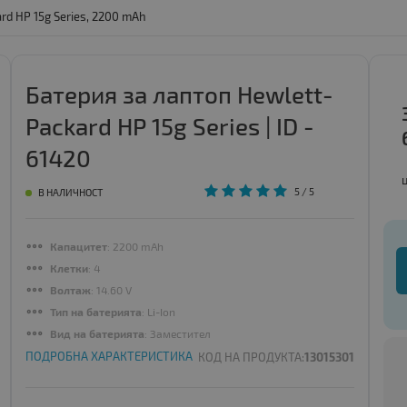
rd HP 15g Series, 2200 mAh
Батерия за лаптоп Hewlett-
Packard HP 15g Series | ID -
61420
5
/ 5
В НАЛИЧНОСТ
Капацитет
: 2200 mAh
Клетки
: 4
Волтаж
: 14.60 V
Тип на батерията
: Li-Ion
Вид на батерията
: Заместител
ПОДРОБНА ХАРАКТЕРИСТИКА
КОД НА ПРОДУКТА:
13015301