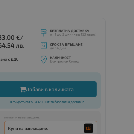
БЕЗПЛАТНА ДОСТАВКА
от 1 до 3 дни (над 153 евро)
33.00
€/
64.54 лв.
СРОК ЗА ВРЪЩАНЕ
до 14 дни
НАЛИЧНОСТ
цена с ДДС
Централен Склад
Добави в количката
Не ти достигат още 120.00€ за безплатна доставка
или купи на изплащане:
Купи на изплащане.