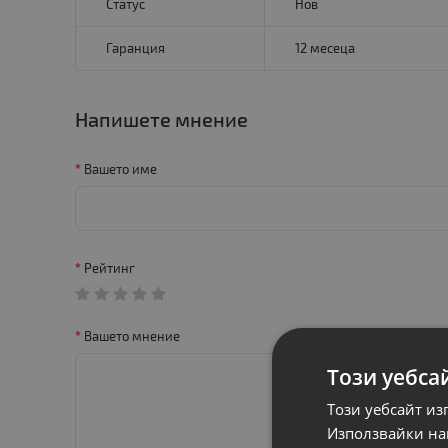
Статус
Нов
Гаранция
12 месеца
Напишете мнение
Вашето име
Рейтинг
Вашето мнение
Този уебса
Този уебсайт из
Използвайки наш