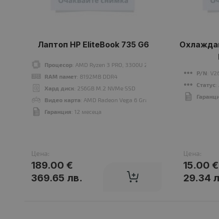
Лаптоп HP EliteBook 735 G6
Охлаждан
Процесор
: AMD Ryzen 3 PRO, 3300U 2100MHz 4MB
P/N
: V2
RAM памет
: 8192MB DDR4
Статус
:
Хард диск
: 256GB M.2 NVMe SSD
Гаранц
Видео карта
: AMD Radeon Vega 6 Graphics
Гаранция
: 12 месеца
Цена:
Цена:
189.00 €
15.00 €
369.65 лв.
29.34 л