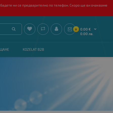
обадете ни се предварително по телефон. Скоро ще ви очакваме


0.00 €
0
0.00 лв.
АЩАНЕ
KOZELAT B2B