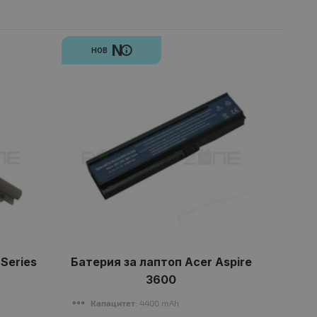
N
НОВ
Series
Батерия за лаптоп Acer Aspire
Бате
3600
Капацитет
: 4400 mAh
К