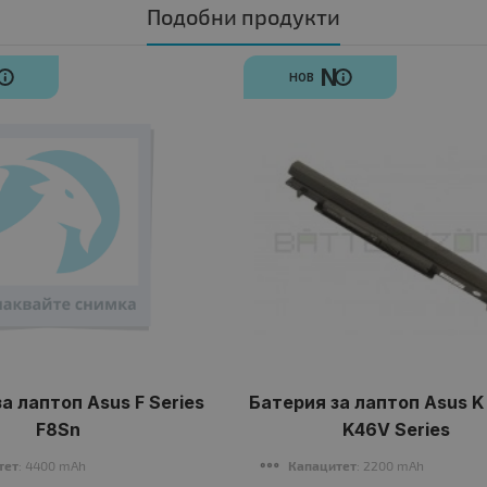
Подобни продукти
N
N
НОВ
а лаптоп Asus F Series
Батерия за лаптоп Asus K 
F8Sn
K46V Series
тет
: 4400 mAh
Капацитет
: 2200 mAh