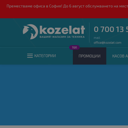
Преместваме офиса в София! До 6 август обслужването на мяст
0 700 13 
mail
office@kozelat.com
ТОП
КАТЕГОРИИ
ПРОМОЦИИ
КАСОВ А