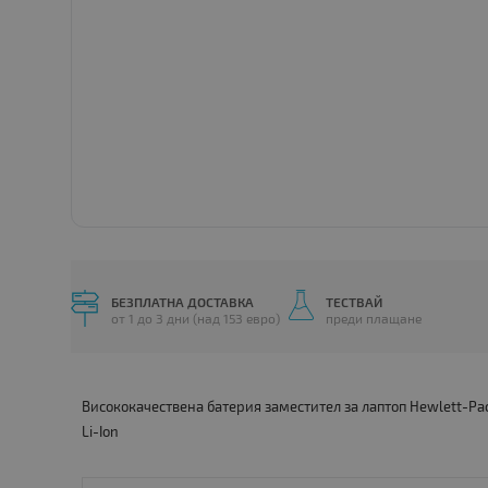
БЕЗПЛАТНА ДОСТАВКА
ТЕСТВАЙ
от 1 до 3 дни (над 153 евро)
преди плащане
Висококачествена батерия заместител за лаптоп Hewlett-Pa
Li-Ion