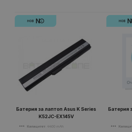
N
НОВ
НОВ
Батерия за лаптоп Asus K Series
Батерия з
K52JC-EX145V
Капацитет
: 4400 mAh
Капаци