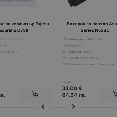
е за компютър Fujitsu
Батерия за лаптоп Asu
Esprimo D738
Series N53SQ
6898-B1021for PC
Капацитет
: 4400 mAh
 A клас
Клетки
: 6
ия
: 6 месеца
Волтаж
: 11.10 V
Тип на батерията
: Li-Ion
Вид на батерията
: Заместител
Цена:
33.00 €
в.
64.54 лв.