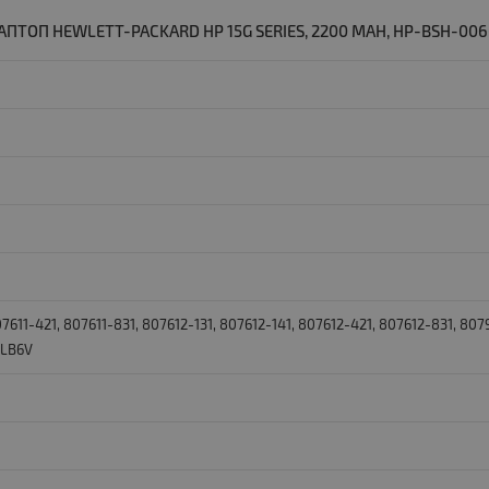
ПТОП HEWLETT-PACKARD HP 15G SERIES, 2200 MAH, HP-BSH-00
807611-421, 807611-831, 807612-131, 807612-141, 807612-421, 807612-831, 8
-LB6V