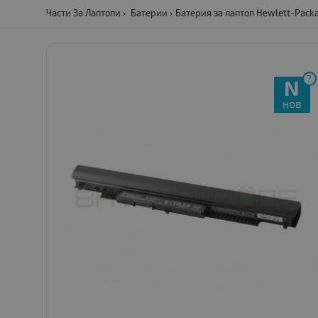
Части За Лаптопи
Батерии
Батерия за лаптоп Hewlett-Packa
?
N
нов