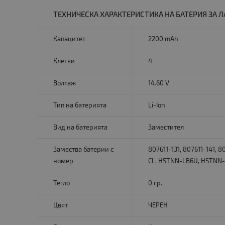
ТЕХНИЧЕСКА ХАРАКТЕРИСТИКА НА БАТЕРИЯ ЗА ЛА
Капацитет
2200 mAh
Клетки
4
Волтаж
14.60 V
Тип на батерията
Li-Ion
Вид на батерията
Заместител
Замества батерии с
807611-131, 807611-141, 
номер
CL, HSTNN-LB6U, HSTNN
Тегло
0 гр.
Цвят
ЧЕРЕН