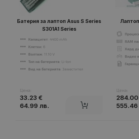
Батерия за лаптоп Asus S Series
Лаптоп
S301A1 Series
Процес
Капацитет
: 4400 mAh
RAM па
Клетки
: 6
Хард д
Волтаж
: 11.10 V
Видео 
Тип на батерията
: Li-Ion
Гаранц
Вид на батерията
: Заместител
Цена:
Цена:
33.23 €
284.00
64.99 лв.
555.46