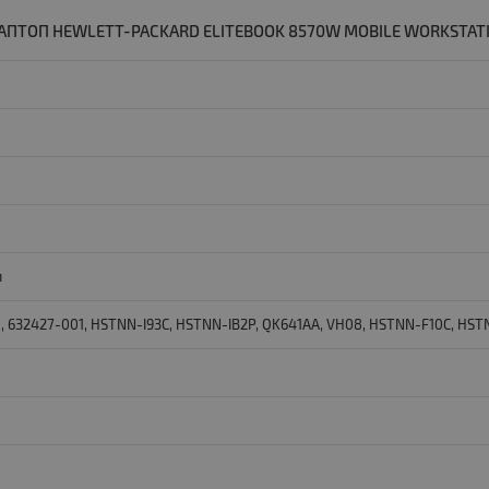
АПТОП HEWLETT-PACKARD ELITEBOOK 8570W MOBILE WORKSTATIO
л
, 632427-001, HSTNN-I93C, HSTNN-IB2P, QK641AA, VH08, HSTNN-F10C, HSTN