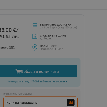
БЕЗПЛАТНА ДОСТАВКА
от 1 до 3 дни (над 153 евро)
36.00
€/
70.41 лв.
СРОК ЗА ВРЪЩАНЕ
до 14 дни
НАЛИЧНОСТ
цена с ДДС
Централен Склад
Добави в количката
Не ти достигат още 117.00€ за безплатна доставка
или купи на изплащане:
Купи на изплащане.