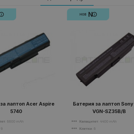
N
N
НОВ
за лаптоп Acer Aspire
Батерия за лаптоп Sony
5740
VGN-SZ35B/B
тет
: 6600 mAh
Капацитет
: 4400 mAh
: 9
Клетки
: 6