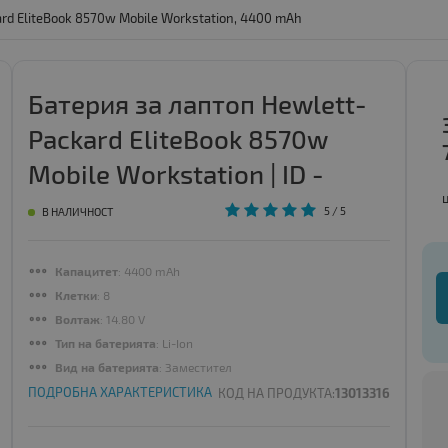
rd EliteBook 8570w Mobile Workstation, 4400 mAh
Батерия за лаптоп Hewlett-
Packard EliteBook 8570w
Mobile Workstation | ID -
56097
5
/ 5
В НАЛИЧНОСТ
Капацитет
: 4400 mAh
Клетки
: 8
Волтаж
: 14.80 V
Тип на батерията
: Li-Ion
Вид на батерията
: Заместител
ПОДРОБНА ХАРАКТЕРИСТИКА
КОД НА ПРОДУКТА:
13013316