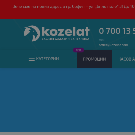
Вече сме на новия адрес в гр. София – ул. „Бяло поле“ 3! Д
0 700 13 
mail
office@kozelat.com
ТОП
КАТЕГОРИИ
ПРОМОЦИИ
КАСОВ А