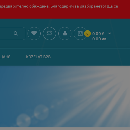
 с предварително обаждане. Благодарим за разбирането! Ще се


0.00 €
0
0.00 лв.
АЩАНЕ
KOZELAT B2B