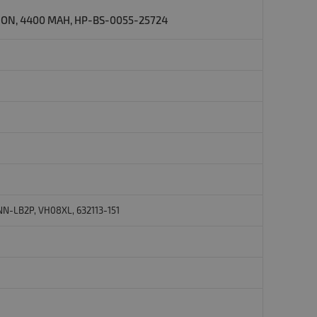
N, 4400 MAH, HP-BS-0055-25724
N-LB2P, VH08XL, 632113-151