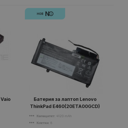
N
НОВ
 Vaio
Батерия за лаптоп Lenovo
Б
ThinkPad E460(20ETA00GCD)
Капацитет
: 4120 mAh
К
Клетки
: 6
К