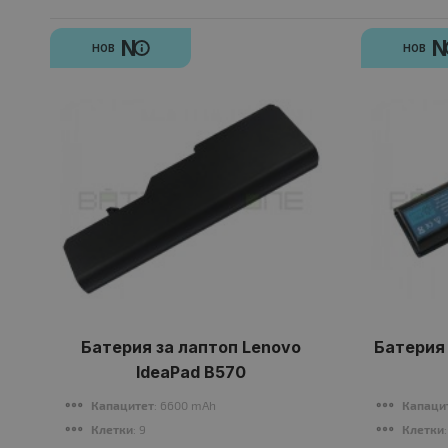
N
НОВ
НОВ
Батерия за лаптоп Lenovo
Батерия 
IdeaPad B570
Капацитет
: 6600 mAh
Капаци
Клетки
: 9
Клетки