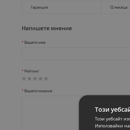
Гаранция
12 месеца
Напишете мнение
Вашето име
Рейтинг
Вашето мнение
Този уебса
Този уебсайт из
Използвайки наш