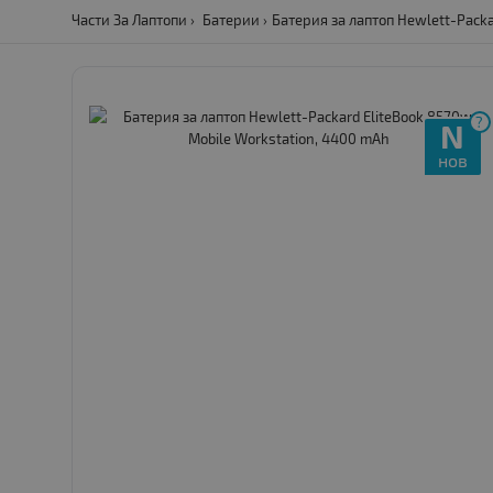
Части За Лаптопи
Батерии
Батерия за лаптоп Hewlett-Packa
?
N
нов