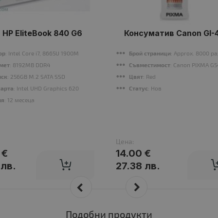
 HP EliteBook 840 G6
Консуматив Canon GI-4
ор
: Intel Core i7, 8665U 1900MHz 8MB
Брой страници
: Approx. 8000 pa
мет
: 8192MB DDR4
Съвместимост
: Canon PIXMA G
иск
: 256GB M.2 SATA SSD
Цвят
: Red
карта
: Intel UHD Graphics 620
Статус
: Нов
ия
: 12 месеца
Цена:
 €
14.00 €
 лв.
27.38 лв.
Подобни продукти