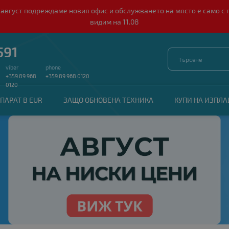
о 10 август подреждаме новия офис и обслужването на място е само
видим на 11.08
591
viber
phone
+359 89 968
+359 89 968 0120
0120
ПАРАТ В EUR
ЗАЩО ОБНОВЕНА ТЕХНИКА
КУПИ НА ИЗПЛ