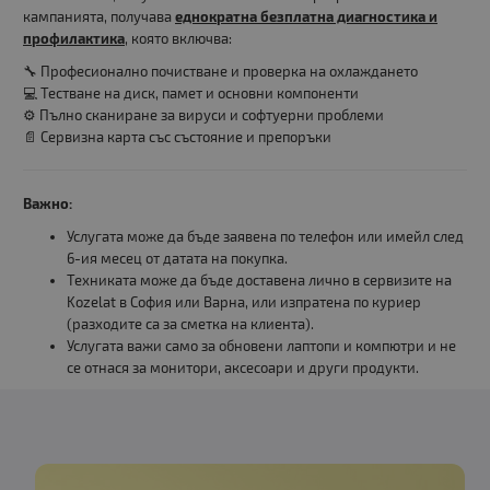
кампанията, получава
еднократна безплатна диагностика и
профилактика
, която включва:
🔧 Професионално почистване и проверка на охлаждането
💻 Тестване на диск, памет и основни компоненти
⚙️ Пълно сканиране за вируси и софтуерни проблеми
📄 Сервизна карта със състояние и препоръки
Важно:
Услугата може да бъде заявена по телефон или имейл след
6-ия месец от датата на покупка.
Техниката може да бъде доставена лично в сервизите на
Kozelat в София или Варна, или изпратена по куриер
(разходите са за сметка на клиента).
Услугата важи само за обновени лаптопи и компютри и не
се отнася за монитори, аксесоари и други продукти.