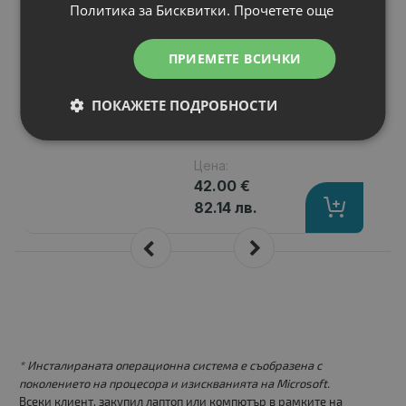
Y490N
Политика за Бисквитки.
Прочетете още
Капацитет
: 4400 mAh
Клетки
: 6
ПРИЕМЕТЕ ВСИЧКИ
Волтаж
: 10.80 V
Тип на батерията
: Li-Ion
ПОКАЖЕТЕ ПОДРОБНОСТИ
Вид на батерията
: Заместител
Цена:
42.00 €
82.14 лв.
* Инсталираната операционна система е съобразена с
поколението на процесора и изискванията на Microsoft.
Всеки клиент, закупил лаптоп или компютър в рамките на