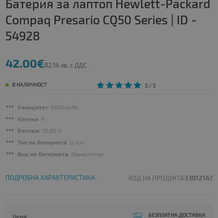
Батерия за лаптоп Hewlett-Packard
Compaq Presario CQ50 Series | ID -
54928
42.00€
82.14 лв. с ДДС
В НАЛИЧНОСТ
5
/ 5
Капацитет
: 6600 mAh
Клетки
: 9
Волтаж
: 10.80 V
Тип на батерията
: Li-Ion
Вид на батерията
: Заместител
ПОДРОБНА ХАРАКТЕРИСТИКА
КОД НА ПРОДУКТА:
13012147
БЕЗПЛАТНА ДОСТАВКА
Цена: