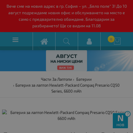
Вече сме на новия адрес в гр. София – ул. „Бяло поле“ 3! До 10
август подреждаме новия офис и обслужването на място е
само с предварително обаждане. Благодарим за
разбирането! Ще се видим на 11.08

0

Части За Лаптопи
Батерии
Батерия за лаптоп Hewlett-Packard Compaq Presario CQ50
Series, 6600 mAh
?
N
нов