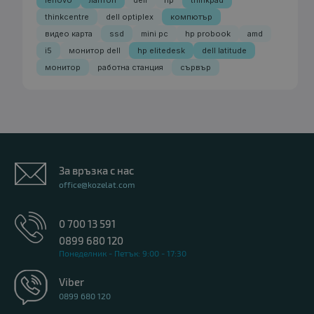
thinkcentre
dell optiplex
компютър
видео карта
ssd
mini pc
hp probook
amd
i5
монитор dell
hp elitedesk
dell latitude
монитор
работна станция
сървър
За връзка с нас
office@kozelat.com
0 700 13 591
0899 680 120
Понеделник - Петък: 9:00 - 17:30
Viber
0899 680 120