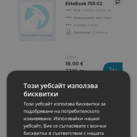
EliteBook 755 G2
P/N
: 773959-001for Notebook
Охлаждане тип
: Heatsink
Статус
: А клас
Гаранция
: 6 месеца
Цена:
19.00 €
37.16 лв.
Този уебсайт използва
бисквитки
Този уебсайт използва бисквитки за
Подобни продукти
подобряване на потребителското
изживяване. Използвайки нашия
N
НОВ
уебсайт, Вие се съгласявате с всички
Батерия за лаптоп
бисквитки в съответствие с нашата
Lenovo Lenovo