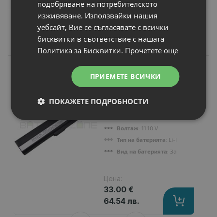
подобряване на потребителското
изживяване. Използвайки нашия
уебсайт, Вие се съгласявате с всички
бисквитки в съответствие с нашата
Подобни продукти
Политика за Бисквитки.
Прочетете още
N
НОВ
Батерия за лаптоп
ПРИЕМЕТЕ ВСИЧКИ
Asus K Series K42
Series
ПОКАЖЕТЕ ПОДРОБНОСТИ
Капацитет
: 4400 mAh
Клетки
: 6
Волтаж
: 11.10 V
Тип на батерията
: Li-Ion
Вид на батерията
: Заместител
Цена:
33.00 €
64.54 лв.