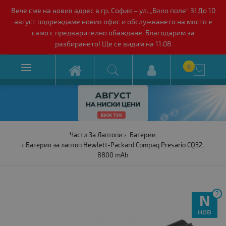
Вече сме на новия адрес в гр. София – ул. „Бяло поле“ 3! До 10
август подреждаме новия офис и обслужването на място е
само с предварително обаждане. Благодарим за
разбирането! Ще се видим на 11.08

0

Части За Лаптопи
Батерии
Батерия за лаптоп Hewlett-Packard Compaq Presario CQ32,
8800 mAh
?
N
нов