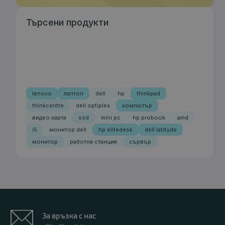
Търсени продукти
lenovo
лаптоп
dell
hp
thinkpad
thinkcentre
dell optiplex
компютър
видео карта
ssd
mini pc
hp probook
amd
i5
монитор dell
hp elitedesk
dell latitude
монитор
работна станция
сървър
За връзка с нас