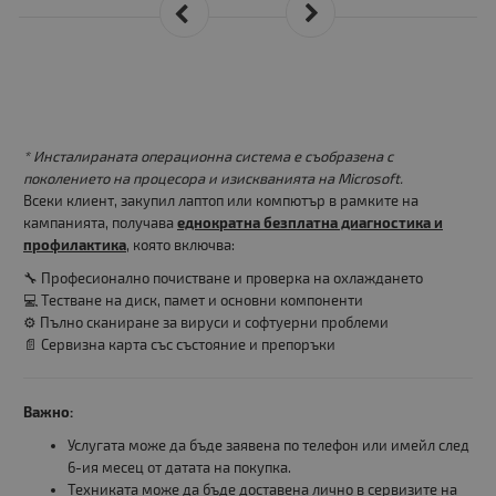
* Инсталираната операционна система е съобразена с
поколението на процесора и изискванията на Microsoft.
Всеки клиент, закупил лаптоп или компютър в рамките на
кампанията, получава
еднократна безплатна диагностика и
профилактика
, която включва:
🔧 Професионално почистване и проверка на охлаждането
💻 Тестване на диск, памет и основни компоненти
⚙️ Пълно сканиране за вируси и софтуерни проблеми
📄 Сервизна карта със състояние и препоръки
Важно:
Услугата може да бъде заявена по телефон или имейл след
6-ия месец от датата на покупка.
Техниката може да бъде доставена лично в сервизите на