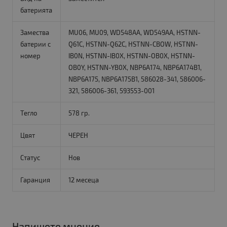
батерията
Замества
MU06, MU09, WD548AA, WD549AA, HSTNN-
батерии с
Q61C, HSTNN-Q62C, HSTNN-CBOW, HSTNN-
номер
IB0N, HSTNN-IB0X, HSTNN-OB0X, HSTNN-
OB0Y, HSTNN-YB0X, NBP6A174, NBP6A174B1,
NBP6A175, NBP6A175B1, 586028-341, 586006-
321, 586006-361, 593553-001
Тегло
578 гр.
Цвят
ЧЕРЕН
Статус
Нов
Гаранция
12 месеца
Напишете мнение