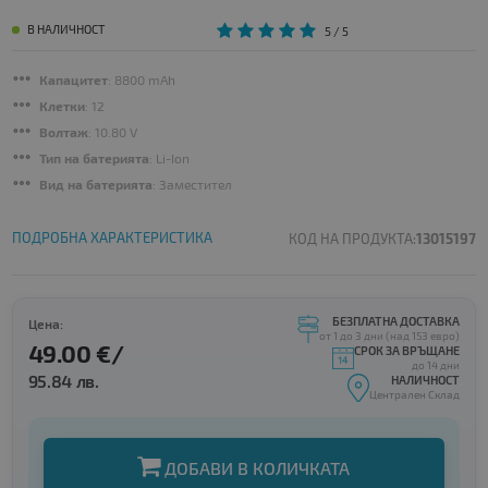
В НАЛИЧНОСТ
5
/ 5
Капацитет
: 8800 mAh
Клетки
: 12
Волтаж
: 10.80 V
Тип на батерията
: Li-Ion
Вид на батерията
: Заместител
ПОДРОБНА ХАРАКТЕРИСТИКА
КОД НА ПРОДУКТА:
13015197
БЕЗПЛАТНА ДОСТАВКА
Цена:
от 1 до 3 дни (над 153 евро)
49.00 €/
СРОК ЗА ВРЪЩАНЕ
до 14 дни
95.84 лв.
НАЛИЧНОСТ
Централен Склад
ДОБАВИ В КОЛИЧКАТА