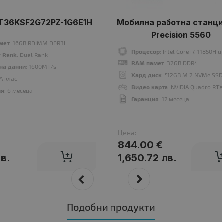
T36KSF2G72PZ-1G6E1H
Мобилна работна станция
Precision 5560
мет
: 16GB RDIMM DDR3L
Процесор
: Intel Core i7, 11850H
 Rank
: Dual Rank
RAM памет
: 32GB DDR4
 на данни
: 1600MT/s
Хард диск
: 512GB M.2 NVMe SS
 A клас
Видео карта
: NVIDIA Quadro RT
ия
: 6 месеца
Гаранция
: 12 месеца
Цена:
844.00 €
лв.
1,650.72 лв.
Подобни продукти