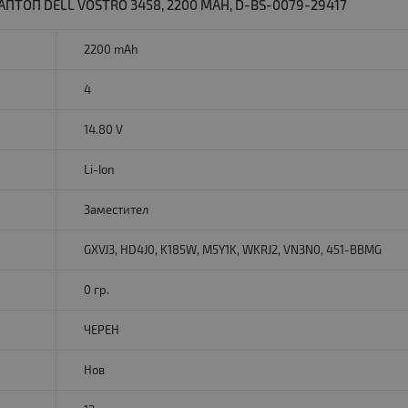
ПТОП DELL VOSTRO 3458, 2200 MAH, D-BS-0079-29417
2200 mAh
4
14.80 V
Li-Ion
Заместител
GXVJ3, HD4J0, K185W, M5Y1K, WKRJ2, VN3N0, 451-BBMG
0 гр.
ЧЕРЕН
Нов