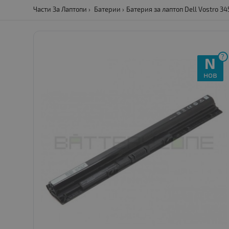
Части За Лаптопи
Батерии
Батерия за лаптоп Dell Vostro 3
?
N
нов