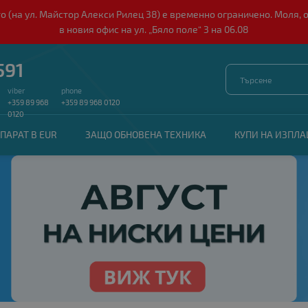
о (на ул. Майстор Алекси Рилец 38) е временно ограничено. Моля, 
в новия офис на ул. „Бяло поле“ 3 на 06.08
591
viber
phone
+359 89 968
+359 89 968 0120
0120
ПАРАТ В EUR
ЗАЩО ОБНОВЕНА ТЕХНИКА
КУПИ НА ИЗПЛ