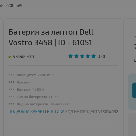
458, 2200 mAh
Батерия за лаптоп Dell
Vostro 3458 | ID - 61051
5
/ 5
В НАЛИЧНОСТ
Капацитет
: 2200 mAh
Клетки
: 4
Волтаж
: 14.80 V
Тип на батерията
: Li-Ion
Вид на батерията
: Заместител
ПОДРОБНА ХАРАКТЕРИСТИКА
КОД НА ПРОДУКТА:
13014932