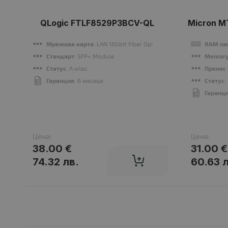
QLogic FTLF8529P3BCV-QL
Micron M
Мрежова карта
: LAN 16Gbit Fiber Optic
RAM па
Стандарт
: SFP+ Module
Memory
Статус
: A клас
Пренос
Гаранция
: 6 месеца
Статус
:
Гаранц
Цена:
Цена:
38.00 €
31.00 €
74.32 лв.
60.63 