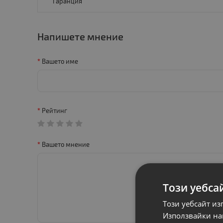
Гаранция
Напишете мнение
Вашето име
Рейтинг
Вашето мнение
Този уебса
Този уебсайт из
Използвайки наш