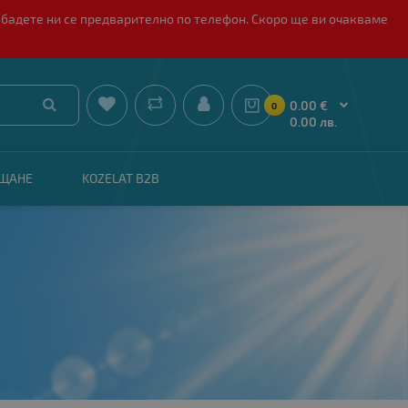
обадете ни се предварително по телефон. Скоро ще ви очакваме


0.00 €
0
0.00 лв.
АЩАНЕ
KOZELAT B2B