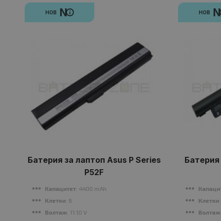
N
НОВ
НОВ
Батерия за лаптоп Asus P Series
Батерия 
P52F
Капацитет
: 4400 mAh
Капаци
Клетки
: 6
Клетки
Волтаж
: 11.10 V
Волтаж