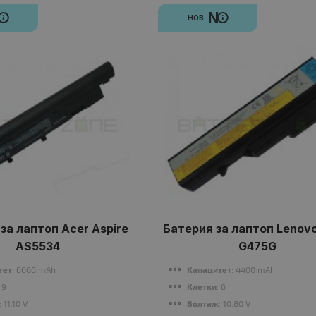
N
N
НОВ
за лаптоп Acer Aspire
Батерия за лаптоп Lenov
AS5534
G475G
тет
: 6600 mAh
Капацитет
: 4400 mAh
: 9
Клетки
: 6
: 11.10 V
Волтаж
: 10.80 V