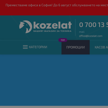
Преместваме офиса в София! До 6 август обслужването на мяст
0 700 13 
mail
office@kozelat.com
ТОП
КАТЕГОРИИ
ПРОМОЦИИ
КАСОВ А