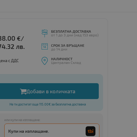
БЕЗПЛАТНА ДОСТАВКА
от 1 до 3 дни (над 153 евро)
38.00
€/
74.32 лв.
СРОК ЗА ВРЪЩАНЕ
до 14 дни
НАЛИЧНОСТ
цена с ДДС
Централен Склад
Добави в количката
Не ти достигат още 115.00€ за безплатна доставка
или купи на изплащане:
Купи на изплащане.