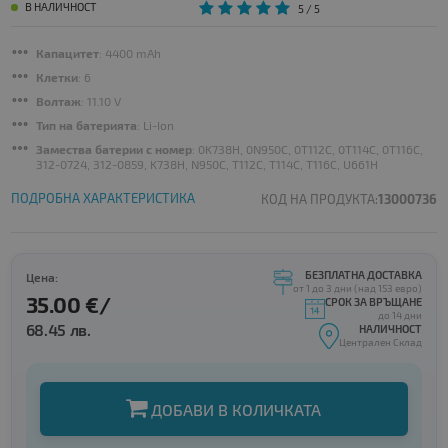
В НАЛИЧНОСТ
5
/ 5
Капацитет
: 4400 mAh
Клетки
: 6
Волтаж
: 11.10 V
Тип на батерията
: Li-Ion
Замества батерии с номер
: 0K738H, 0N950C, 0T112C, 0T114C, 0T116C,
312-0724, 312-0859, K738H, N950C, T112C, T114C, T116C, U661H
ПОДРОБНА ХАРАКТЕРИСТИКА
КОД НА ПРОДУКТА:
13000736
БЕЗПЛАТНА ДОСТАВКА
Цена:
от 1 до 3 дни (над 153 евро)
35.00 €/
СРОК ЗА ВРЪЩАНЕ
до 14 дни
68.45 лв.
НАЛИЧНОСТ
Централен Склад
ДОБАВИ В КОЛИЧКАТА