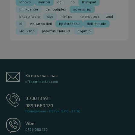
lenovo
лаптоп
dell
hp
thinkpad
thinkcentre
dell optiplex
компютър
видео карта
ssd
mini pc
hp probook
amd
i5
монитор dell
hp elitedesk
dell latitude
монитор
работна станция
сървър
За връзка с нас
office@kozelat.com
0 700 13 591
0899 680 120
Понеделник - Петък: 9:00 - 17:30
Viber
0899 680 120