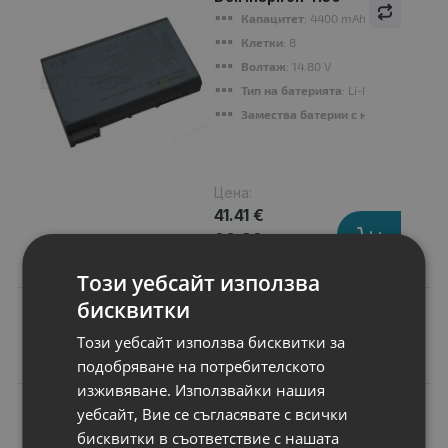
Капацитет
: 4400 mAh
Клетки
: 8
Волтаж
: 14.80 V
Тип на батерията
: Li-Ion
Замества батерии с номер
: 1691P,
Цена:
41.41 €
80.99 лв.
Този уебсайт използва
бисквитки
Този уебсайт използва бисквитки за
Подобни продукти
подобряване на потребителското
изживяване. Използвайки нашия
N
уебсайт, Вие се съгласявате с всички
НОВ
Батерия за лаптоп
бисквитки в съответствие с нашата
Asus N Series