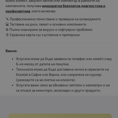
Всеки клиент, закупил лаптоп или компютър в рамките на
кампанията, получава
еднократна безплатна диагностика и
профилактика
, която включва:
🔧 Професионално почистване и проверка на охлаждането
💻 Тестване на диск, памет и основни компоненти
⚙️ Пълно сканиране за вируси и софтуерни проблеми
📄 Сервизна карта със състояние и препоръки
Важно:
Услугата може да бъде заявена по телефон или имейл след
6-ия месец от датата на покупка.
Техниката може да бъде доставена лично в сервизите на
Kozelat в София или Варна, или изпратена по куриер
(разходите са за сметка на клиента).
Услугата важи само за обновени лаптопи и компютри и не
се отнася за монитори, аксесоари и други продукти.