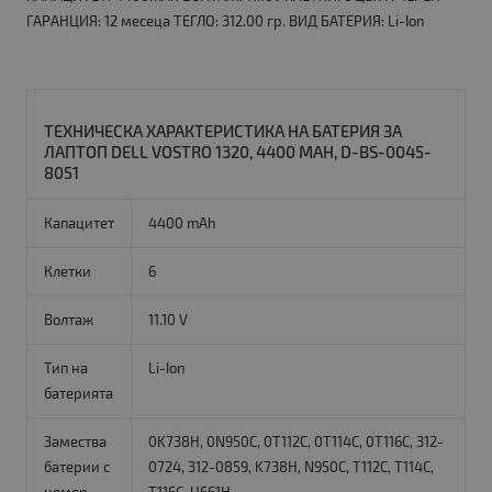
ГАРАНЦИЯ: 12 месеца ТЕГЛО: 312.00 гр. ВИД БАТЕРИЯ: Li-Ion
ТЕХНИЧЕСКА ХАРАКТЕРИСТИКА НА БАТЕРИЯ ЗА
ЛАПТОП DELL VOSTRO 1320, 4400 MAH, D-BS-0045-
8051
Капацитет
4400 mAh
Клетки
6
Волтаж
11.10 V
Тип на
Li-Ion
батерията
Замества
0K738H, 0N950C, 0T112C, 0T114C, 0T116C, 312-
батерии с
0724, 312-0859, K738H, N950C, T112C, T114C,