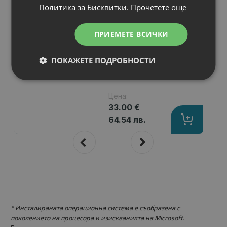
Политика за Бисквитки.
Прочетете още
N53SL
Капацитет
: 4400 mAh
Клетки
: 6
ПРИЕМЕТЕ ВСИЧКИ
Волтаж
: 11.10 V
Тип на батерията
: Li-Ion
ПОКАЖЕТЕ ПОДРОБНОСТИ
Вид на батерията
: Заместител
Цена:
33.00 €
64.54 лв.
* Инсталираната операционна система е съобразена с
поколението на процесора и изискванията на Microsoft.