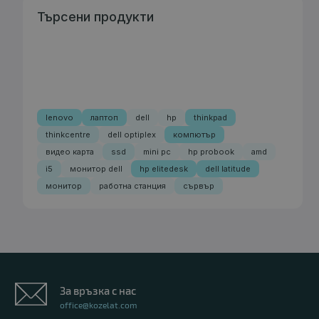
Търсени продукти
lenovo
лаптоп
dell
hp
thinkpad
thinkcentre
dell optiplex
компютър
видео карта
ssd
mini pc
hp probook
amd
i5
монитор dell
hp elitedesk
dell latitude
монитор
работна станция
сървър
За връзка с нас
office@kozelat.com