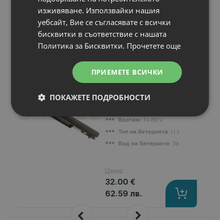
изживяване. Използвайки нашия
уебсайт, Вие се съгласявате с всички
Подобни продукти
бисквитки в съответствие с нашата
Политика за Бисквитки.
Прочетете още
N
НОВ
Батерия за лаптоп
ПРИЕМЕТЕ ВСИЧКИ
Asus K Series K56C
Series
Капацитет
: 2200 mAh
ПОКАЖЕТЕ ПОДРОБНОСТИ
Клетки
: 4
Волтаж
: 14.80 V
Тип на батерията
: Li-Ion
Вид на батерията
: Заместител
Цена:
32.00 €
62.59 лв.