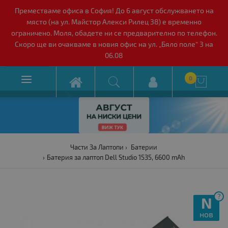
Преместваме офиса в София! До 6 август обслужването на
място (на ул. Майстор Алекси Рилец 38) е временно
ограничено. Моля, обадете ни се предварително по телефон.
Скоро ще ви очакваме в новия офис на ул. „Бяло поле“ 3 на
06.08

0

Части За Лаптопи
Батерии
Батерия за лаптоп Dell Studio 1535, 6600 mAh
?
N
нов