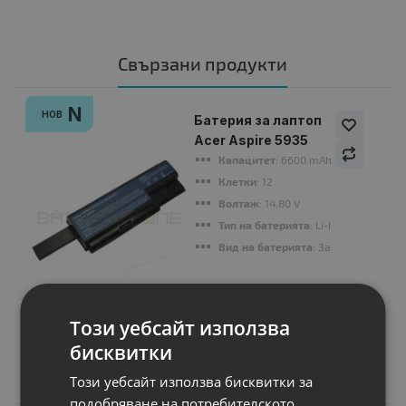
Свързани продукти
N
НОВ
Батерия за лаптоп
Acer Aspire 5935
Капацитет
: 6600 mAh
Клетки
: 12
Волтаж
: 14.80 V
Тип на батерията
: Li-Ion
Вид на батерията
: Заместител
Цена:
Този уебсайт използва
44.99 €
бисквитки
87.99 лв.
Този уебсайт използва бисквитки за
подобряване на потребителското