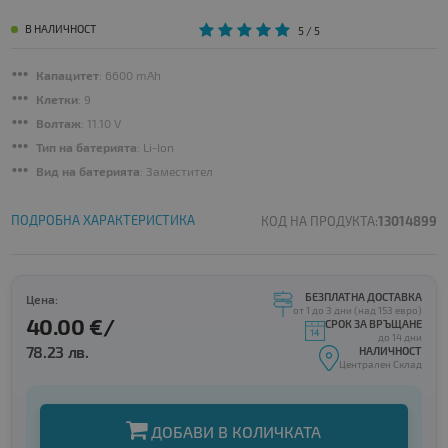
В НАЛИЧНОСТ
5
/ 5
Капацитет
: 6600 mAh
Клетки
: 9
Волтаж
: 11.10 V
Тип на батерията
: Li-Ion
Вид на батерията
: Заместител
ПОДРОБНА ХАРАКТЕРИСТИКА
КОД НА ПРОДУКТА:
13014899
БЕЗПЛАТНА ДОСТАВКА
Цена:
от 1 до 3 дни (над 153 евро)
40.00 €/
СРОК ЗА ВРЪЩАНЕ
до 14 дни
78.23 лв.
НАЛИЧНОСТ
Централен Склад
ДОБАВИ В КОЛИЧКАТА