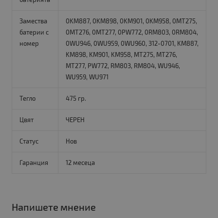
Замества
0KM887, 0KM898, 0KM901, 0KM958, 0MT275,
батерии с
0MT276, 0MT277, 0PW772, 0RM803, 0RM804,
номер
0WU946, 0WU959, 0WU960, 312-0701, KM887,
KM898, KM901, KM958, MT275, MT276,
MT277, PW772, RM803, RM804, WU946,
WU959, WU971
Тегло
475 гр.
Цвят
ЧЕРЕН
Статус
Нов
Гаранция
12 месеца
Напишете мнение