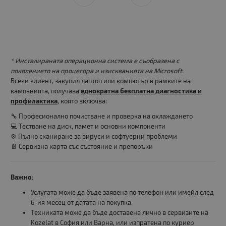
* Инсталираната операционна система е съобразена с
поколението на процесора и изискванията на Microsoft.
Всеки клиент, закупил лаптоп или компютър в рамките на
кампанията, получава
еднократна безплатна диагностика и
профилактика
, която включва:
🔧 Професионално почистване и проверка на охлаждането
💻 Тестване на диск, памет и основни компоненти
⚙️ Пълно сканиране за вируси и софтуерни проблеми
📄 Сервизна карта със състояние и препоръки
Важно:
Услугата може да бъде заявена по телефон или имейл след
6-ия месец от датата на покупка.
Техниката може да бъде доставена лично в сервизите на
Kozelat в София или Варна, или изпратена по куриер