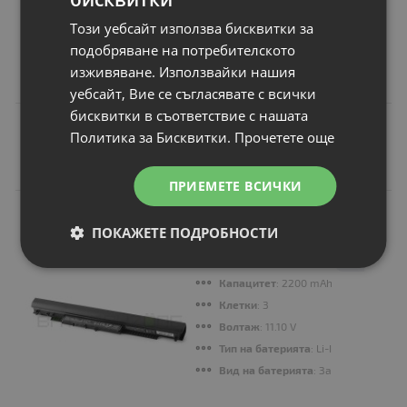
Цена:
Този уебсайт използва бисквитки за
42.00 €
подобряване на потребителското
82.14 лв.
изживяване. Използвайки нашия
уебсайт, Вие се съгласявате с всички
бисквитки в съответствие с нашата
Политика за Бисквитки.
Прочетете още
Подобни продукти
ПРИЕМЕТЕ ВСИЧКИ
N
НОВ
Батерия за лаптоп
ПОКАЖЕТЕ ПОДРОБНОСТИ
Hewlett-Packard
HP 246 G4 Series
Капацитет
: 2200 mAh
Клетки
: 3
Волтаж
: 11.10 V
Тип на батерията
: Li-Ion
Вид на батерията
: Заместител