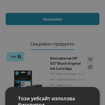
Продължи
Свързани продукти
N
НОВ
Консуматив HP
937 Black Original
Ink Cartridge
Брой страници
: Up to 1250 standard
Съвместимост
: HP OfficeJet Pro 912
Цвят
: Black
Статус
: Нов
Този уебсайт използва
бисквитки