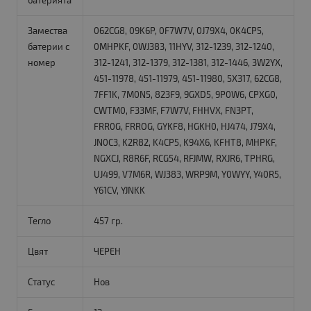
батерията
Замества
062CG8, 09K6P, 0F7W7V, 0J79X4, 0K4CP5,
батерии с
0MHPKF, 0WJ383, 11HYV, 312-1239, 312-1240,
номер
312-1241, 312-1379, 312-1381, 312-1446, 3W2YX,
451-11978, 451-11979, 451-11980, 5X317, 62CG8,
7FF1K, 7M0N5, 823F9, 9GXD5, 9P0W6, CPXG0,
CWTM0, F33MF, F7W7V, FHHVX, FN3PT,
FRR0G, FRROG, GYKF8, HGKH0, HJ474, J79X4,
JN0C3, K2R82, K4CP5, K94X6, KFHT8, MHPKF,
NGXCJ, R8R6F, RCG54, RFJMW, RXJR6, TPHRG,
UJ499, V7M6R, WJ383, WRP9M, Y0WYY, Y40R5,
Y61CV, YJNKK
Тегло
457 гр.
Цвят
ЧЕРЕН
Статус
Нов