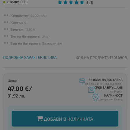
В НАЛИЧНОСТ
5
/ 5
Капацитет
: 6600 mAh
Клетки
: 9
Волтаж
: 11.10 V
Тип на батерията
: Li-Ion
Вид на батерията
: Заместител
ПОДРОБНА ХАРАКТЕРИСТИКА
КОД НА ПРОДУКТА:
13014908
БЕЗПЛАТНА ДОСТАВКА
Цена:
от 1 до 3 дни (над 153 евро)
47.00 €/
СРОК ЗА ВРЪЩАНЕ
до 14 дни
91.92 лв.
НАЛИЧНОСТ
Централен Склад
ДОБАВИ В КОЛИЧКАТА