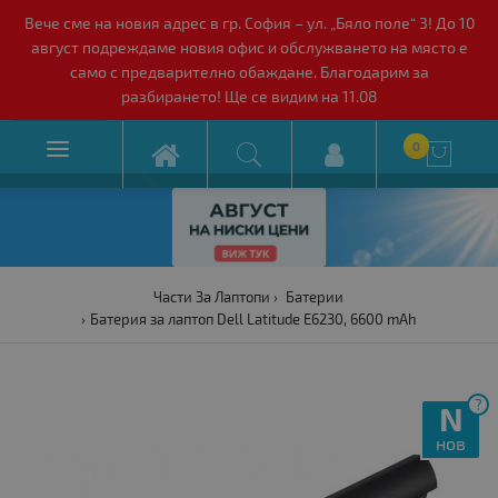
Вече сме на новия адрес в гр. София – ул. „Бяло поле“ 3! До 10
август подреждаме новия офис и обслужването на място е
само с предварително обаждане. Благодарим за
разбирането! Ще се видим на 11.08

0

Части За Лаптопи
Батерии
Батерия за лаптоп Dell Latitude E6230, 6600 mAh
?
N
нов