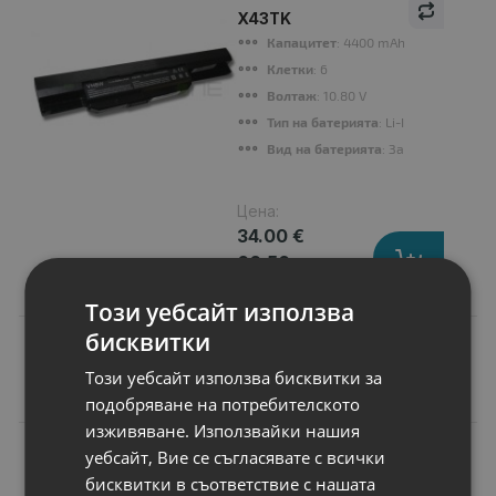
X43TK
Капацитет
: 4400 mAh
Клетки
: 6
Волтаж
: 10.80 V
Тип на батерията
: Li-Ion
Вид на батерията
: Заместител
Цена:
34.00 €
66.50 лв.
Този уебсайт използва
бисквитки
Този уебсайт използва бисквитки за
Подобни продукти
подобряване на потребителското
изживяване. Използвайки нашия
N
уебсайт, Вие се съгласявате с всички
НОВ
Батерия за лаптоп
бисквитки в съответствие с нашата
Acer Aspire 5739