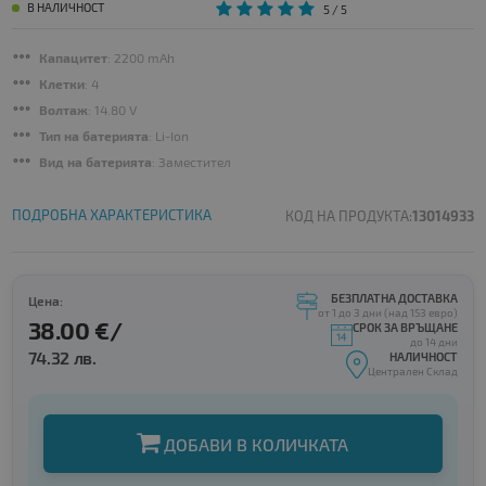
В НАЛИЧНОСТ
5
/ 5
Капацитет
: 2200 mAh
Клетки
: 4
Волтаж
: 14.80 V
Тип на батерията
: Li-Ion
Вид на батерията
: Заместител
ПОДРОБНА ХАРАКТЕРИСТИКА
КОД НА ПРОДУКТА:
13014933
БЕЗПЛАТНА ДОСТАВКА
Цена:
от 1 до 3 дни (над 153 евро)
38.00 €/
СРОК ЗА ВРЪЩАНЕ
до 14 дни
74.32 лв.
НАЛИЧНОСТ
Централен Склад
ДОБАВИ В КОЛИЧКАТА