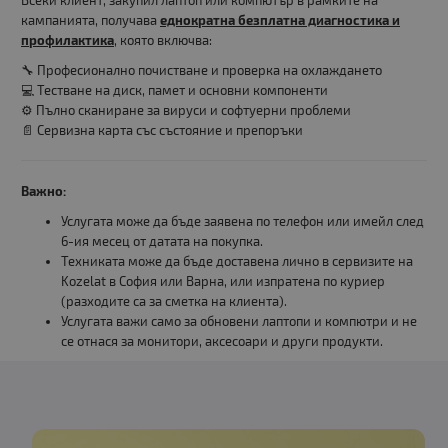
Всеки клиент, закупил лаптоп или компютър в рамките на
кампанията, получава
еднократна безплатна диагностика и
профилактика
, която включва:
🔧 Професионално почистване и проверка на охлаждането
💻 Тестване на диск, памет и основни компоненти
⚙️ Пълно сканиране за вируси и софтуерни проблеми
📄 Сервизна карта със състояние и препоръки
Важно:
Услугата може да бъде заявена по телефон или имейл след
6-ия месец от датата на покупка.
Техниката може да бъде доставена лично в сервизите на
Kozelat в София или Варна, или изпратена по куриер
(разходите са за сметка на клиента).
Услугата важи само за обновени лаптопи и компютри и не
се отнася за монитори, аксесоари и други продукти.