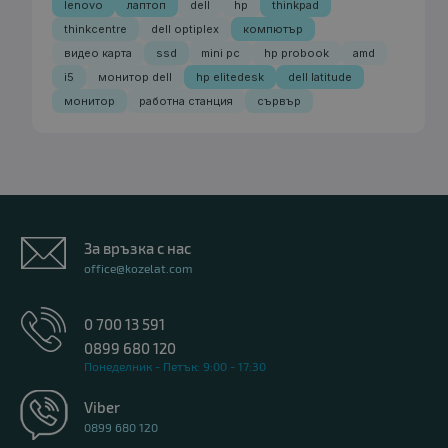
lenovo
лаптоп
dell
hp
thinkpad
thinkcentre
dell optiplex
компютър
видео карта
ssd
mini pc
hp probook
amd
i5
монитор dell
hp elitedesk
dell latitude
монитор
работна станция
сървър
За връзка с нас
office@kozelat.com
0 700 13 591
0899 680 120
Понеделник - Петък: 9:00 - 17:30
Viber
0899 680 120