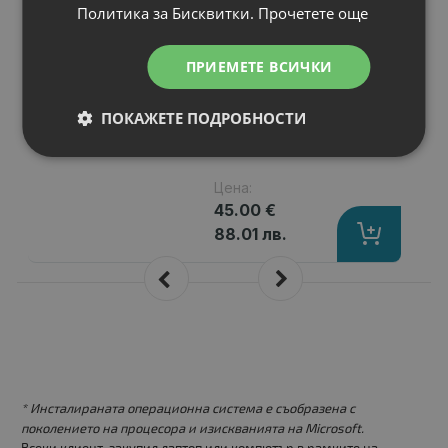
Политика за Бисквитки.
Прочетете още
Капацитет
: 8800 mAh
Клетки
: 12
Волтаж
: 11.10 V
ПРИЕМЕТЕ ВСИЧКИ
Тип на батерията
: Li-Ion
Вид на батерията
: Заместител
ПОКАЖЕТЕ ПОДРОБНОСТИ
Цена:
45.00 €
88.01 лв.
* Инсталираната операционна система е съобразена с
поколението на процесора и изискванията на Microsoft.