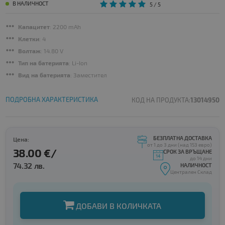
В НАЛИЧНОСТ
5
/ 5
Капацитет
: 2200 mAh
Клетки
: 4
Волтаж
: 14.80 V
Тип на батерията
: Li-Ion
Вид на батерията
: Заместител
ПОДРОБНА ХАРАКТЕРИСТИКА
КОД НА ПРОДУКТА:
13014950
БЕЗПЛАТНА ДОСТАВКА
Цена:
от 1 до 3 дни (над 153 евро)
38.00 €/
СРОК ЗА ВРЪЩАНЕ
до 14 дни
74.32 лв.
НАЛИЧНОСТ
Централен Склад
ДОБАВИ В КОЛИЧКАТА