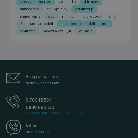
lenovo
лаптоп
dell
hp
thinkpad
thinkcentre
dell optiplex
компютър
видео карта
ssd
mini pc
hp probook
amd
i5
монитор dell
hp elitedesk
dell latitude
монитор
работна станция
сървър
За връзка с нас
office@kozelat.com
0 700 13 591
0899 680 120
Понеделник - Петък: 9:00 - 17:30
Viber
0899 680 120