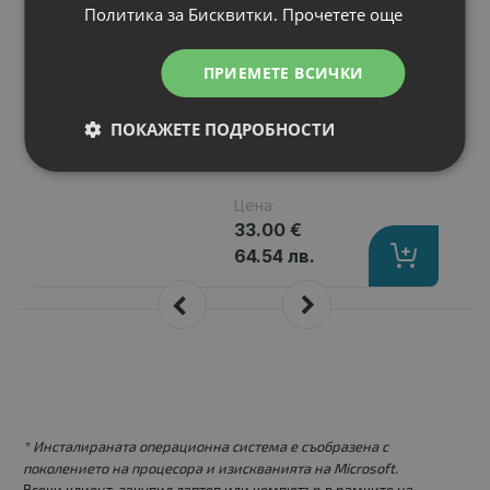
Политика за Бисквитки.
Прочетете още
Капацитет
: 4400 mAh
Клетки
: 6
Волтаж
: 11.10 V
ПРИЕМЕТЕ ВСИЧКИ
Тип на батерията
: Li-Ion
Вид на батерията
: Заместител
ПОКАЖЕТЕ ПОДРОБНОСТИ
Цена:
33.00 €
64.54 лв.
* Инсталираната операционна система е съобразена с
поколението на процесора и изискванията на Microsoft.