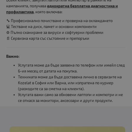
Всеки клиент, закупил лаптоп или компютър в рамките на
кампанията, получава
еднократна безплатна диагностика и
профилактика
, която включва:
🔧 Професионално почистване и проверка на охлаждането
💻 Тестване на диск, памет и основни компоненти
⚙️ Пълно сканиране за вируси и софтуерни проблеми
📄 Сервизна карта със състояние и препоръки
Важно:
Услугата може да бъде заявена по телефон или имейл след
6-ия месец от датата на покупка.
Техниката може да бъде доставена лично в сервизите на
Kozelat в София или Варна, или изпратена по куриер
(разходите са за сметка на клиента).
Услугата важи само за обновени лаптопи и компютри и не
се отнася за монитори, аксесоари и други продукти.