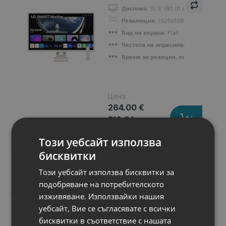
Дисплей
: 31.5" (80.01 cm)
Резолюция
: 1920x1080
Вид на екрана
: Flat
Честота на опресняване, Hz
: 60Hz
Време за реакция, ms
: 8ms
Цена:
264.00 €
516.34 лв.
Този уебсайт използва
бисквитки
Този уебсайт използва бисквитки за
Подобни продукти
подобряване на потребителското
изживяване. Използвайки нашия
N
уебсайт, Вие се съгласявате с всички
НОВ
Батерия за лаптоп
бисквитки в съответствие с нашата
Acer Aspire 7520