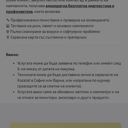
Всеки клиент, закупил лаптоп или компютър в рамките на
кампанията, получава
еднократна безплатна диагностика и
профилактика
, която включва:
🔧 Професионално почистване и проверка на охлаждането
💻 Тестване на диск, памет и основни компоненти
⚙️ Пълно сканиране за вируси и софтуерни проблеми
📄 Сервизна карта със състояние и препоръки
Важно:
Услугата може да бъде заявена по телефон или имейл след
6-ия месец от датата на покупка.
Техниката може да бъде доставена лично в сервизите на
Kozelat в София или Варна, или изпратена по куриер
(разходите са за сметка на клиента).
Услугата важи само за обновени лаптопи и компютри и не
се отнася за монитори, аксесоари и други продукти.