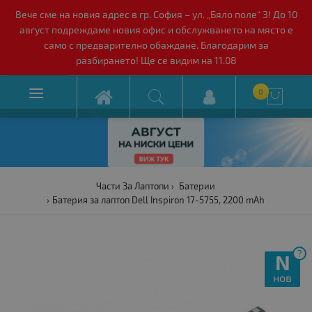
Вече сме на новия адрес в гр. София – ул. „Бяло поле“ 3! До 10
август подреждаме новия офис и обслужването на място е
само с предварително обаждане. Благодарим за
разбирането! Ще се видим на 11.08

0

Части За Лаптопи
Батерии
Батерия за лаптоп Dell Inspiron 17-5755, 2200 mAh
?
N
нов