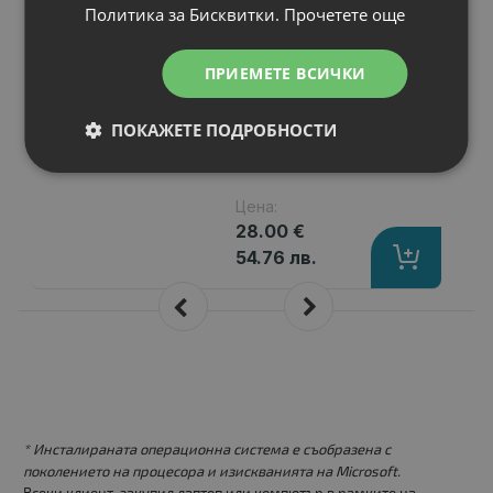
Политика за Бисквитки.
Прочетете още
Series
Капацитет
: 5200 mAh
Клетки
: 6
ПРИЕМЕТЕ ВСИЧКИ
Волтаж
: 11.10 V
Тип на батерията
: Li-Ion
ПОКАЖЕТЕ ПОДРОБНОСТИ
Вид на батерията
: Заместител
Цена:
28.00 €
54.76 лв.
* Инсталираната операционна система е съобразена с
поколението на процесора и изискванията на Microsoft.