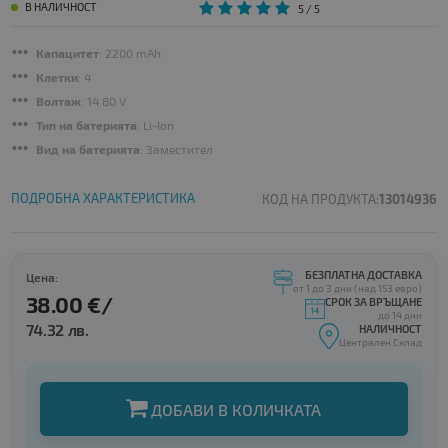
В НАЛИЧНОСТ
5
/ 5
Капацитет
: 2200 mAh
Клетки
: 4
Волтаж
: 14.80 V
Тип на батерията
: Li-Ion
Вид на батерията
: Заместител
ПОДРОБНА ХАРАКТЕРИСТИКА
КОД НА ПРОДУКТА:
13014936
БЕЗПЛАТНА ДОСТАВКА
Цена:
от 1 до 3 дни (над 153 евро)
38.00 €/
СРОК ЗА ВРЪЩАНЕ
до 14 дни
74.32 лв.
НАЛИЧНОСТ
Централен Склад
ДОБАВИ В КОЛИЧКАТА