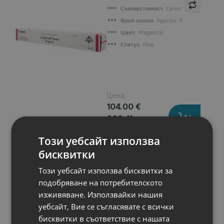
Съвместимост
: Canon imageRUNNE
Брой копия
: Approx. 19 000 pages @
Цвят
: Magenta
Статус
: Нов
Цена:
104.00 €
203.41 лв.
Този уебсайт използва
бисквитки
Този уебсайт използва бисквитки за
Подобни продукти
подобряване на потребителското
изживяване. Използвайки нашия
N
уебсайт, Вие се съгласявате с всички
НОВ
Батерия за лаптоп
бисквитки в съответствие с нашата
Sony Vaio PCG-GR2