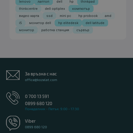
lenovo
лаптоп
dell
hp
thinkpad
thinkcentre
dell optiplex
компютър
видео карта
ssd
mini pc
hp probook
amd
i5
монитор dell
hp elitedesk
dell latitude
монитор
работна станция
сървър
За връзка с нас
office@kozelat.com
0 700 13 591
0899 680 120
Понеделник - Петък: 9:00 - 17:30
Viber
0899 680 120