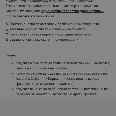
поколението на процесора и изискванията на Microsoft.
Всеки клиент, закупил лаптоп или компютър в рамките на
кампанията, получава
еднократна безплатна диагностика и
профилактика
, която включва:
🔧 Професионално почистване и проверка на охлаждането
💻 Тестване на диск, памет и основни компоненти
⚙️ Пълно сканиране за вируси и софтуерни проблеми
📄 Сервизна карта със състояние и препоръки
Важно:
Услугата може да бъде заявена по телефон или имейл след
6-ия месец от датата на покупка.
Техниката може да бъде доставена лично в сервизите на
Kozelat в София или Варна, или изпратена по куриер
(разходите са за сметка на клиента).
Услугата важи само за обновени лаптопи и компютри и не
се отнася за монитори, аксесоари и други продукти.