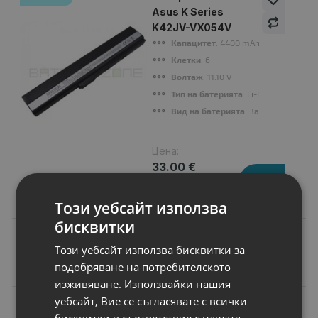
Asus K Series
K42JV-VX054V
Капацитет
: 4400 mAh
Клетки
: 6
Волтаж
: 11.10 V
Тип на батерията
: Li-Ion
Вид на батерията
: Заместител
Цена:
33.00 €
64.54 лв.
Този уебсайт използва
бисквитки
Този уебсайт използва бисквитки за
Подобни продукти
подобряване на потребителското
изживяване. Използвайки нашия
уебсайт, Вие се съгласявате с всички
N
НОВ
Батерия за лаптоп