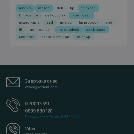
lenovo
лаптоп
dell
hp
thinkpad
thinkcentre
dell optiplex
компютър
видео карта
ssd
mini pc
hp probook
amd
i5
монитор dell
hp elitedesk
dell latitude
монитор
работна станция
сървър
За връзка с нас
office@kozelat.com
0 700 13 591
0899 680 120
Понеделник - Петък: 9:00 - 17:30
Viber