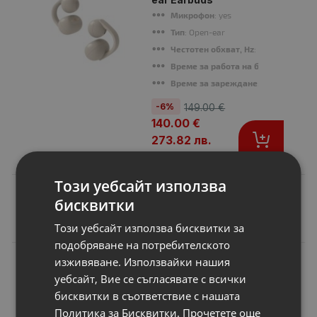
Микрофон
: yes
Тип
: Open-ear
Честотен обхват, Hz
: 20 Hz - 20 kHz
Време за работа на батерия
: Up to
Време за зареждане
: Aprox. 1.5h
-6%
149.00 €
140.00 €
273.82 лв.
Този уебсайт използва
бисквитки
Подобни продукти
Този уебсайт използва бисквитки за
подобряване на потребителското
изживяване. Използвайки нашия
N
НОВ
Батерия за лаптоп
уебсайт, Вие се съгласявате с всички
Asus Pro Series
бисквитки в съответствие с нашата
Pro5NSJ
Политика за Бисквитки.
Прочетете още
Капацитет
: 6600 mAh