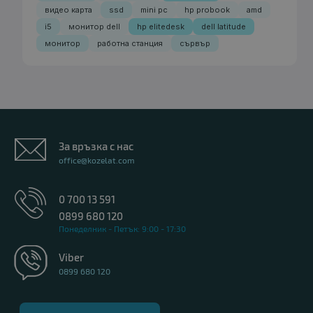
видео карта
ssd
mini pc
hp probook
amd
i5
монитор dell
hp elitedesk
dell latitude
монитор
работна станция
сървър
За връзка с нас
office@kozelat.com
0 700 13 591
0899 680 120
Понеделник - Петък: 9:00 - 17:30
Viber
0899 680 120