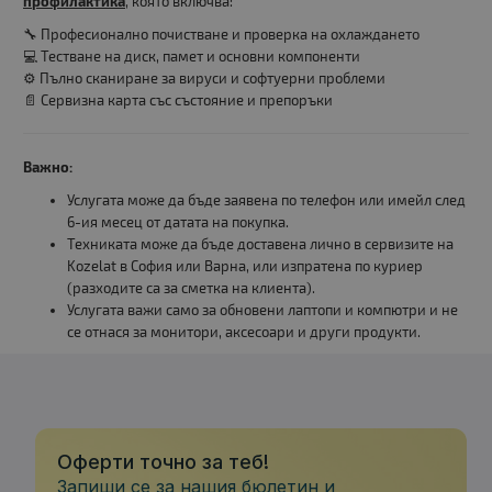
профилактика
, която включва:
🔧 Професионално почистване и проверка на охлаждането
💻 Тестване на диск, памет и основни компоненти
⚙️ Пълно сканиране за вируси и софтуерни проблеми
📄 Сервизна карта със състояние и препоръки
Важно:
Услугата може да бъде заявена по телефон или имейл след
6-ия месец от датата на покупка.
Техниката може да бъде доставена лично в сервизите на
Kozelat в София или Варна, или изпратена по куриер
(разходите са за сметка на клиента).
Услугата важи само за обновени лаптопи и компютри и не
се отнася за монитори, аксесоари и други продукти.
Оферти точно за теб!
Запиши се за нашия бюлетин и