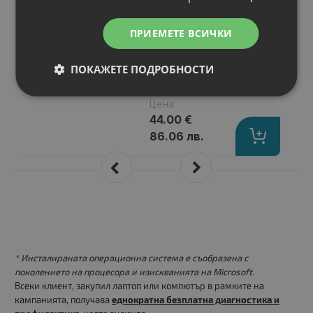
Клетки
: 9
Волтаж
: 10.80 V
ПРИЕМЕТЕ ВСИЧКИ
Тип на батерията
: Li-Ion
Вид на батерията
: Заместител
ПОКАЖЕТЕ ПОДРОБНОСТИ
Цена:
44.00 €
86.06 лв.
* Инсталираната операционна система е съобразена с
поколението на процесора и изискванията на Microsoft.
Всеки клиент, закупил лаптоп или компютър в рамките на
кампанията, получава
еднократна безплатна диагностика и