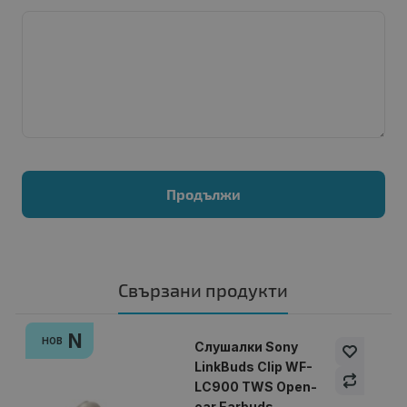
Продължи
Свързани продукти
N
НОВ
Слушалки Sony
LinkBuds Clip WF-
LC900 TWS Open-
ear Earbuds