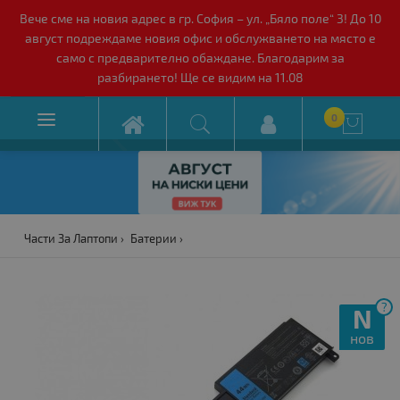
Вече сме на новия адрес в гр. София – ул. „Бяло поле“ 3! До 10
август подреждаме новия офис и обслужването на място е
само с предварително обаждане. Благодарим за
разбирането! Ще се видим на 11.08

0

Части За Лаптопи
Батерии
?
N
нов