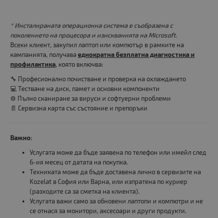
* Инсталираната операционна система е съобразена с
поколението на процесора и изискванията на Microsoft.
Всеки клиент, закупил лаптоп или компютър в рамките на
кампанията, получава
еднократна безплатна диагностика и
профилактика
, която включва:
🔧 Професионално почистване и проверка на охлаждането
💻 Тестване на диск, памет и основни компоненти
⚙️ Пълно сканиране за вируси и софтуерни проблеми
📄 Сервизна карта със състояние и препоръки
Важно:
Услугата може да бъде заявена по телефон или имейл след
6-ия месец от датата на покупка.
Техниката може да бъде доставена лично в сервизите на
Kozelat в София или Варна, или изпратена по куриер
(разходите са за сметка на клиента).
Услугата важи само за обновени лаптопи и компютри и не
се отнася за монитори, аксесоари и други продукти.