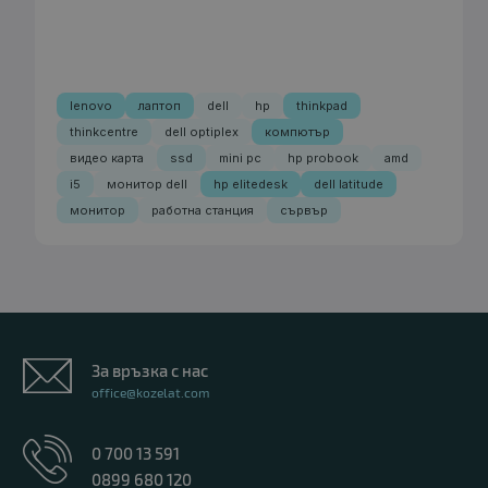
lenovo
лаптоп
dell
hp
thinkpad
thinkcentre
dell optiplex
компютър
видео карта
ssd
mini pc
hp probook
amd
i5
монитор dell
hp elitedesk
dell latitude
монитор
работна станция
сървър
За връзка с нас
office@kozelat.com
0 700 13 591
0899 680 120