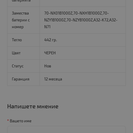
батерията
Замества
70-NX01B1000Z,70-NXH1B1000Z,70-
батерии с
NZY1B1000Z,70-NZYB1000Z,A32-K72,A32-
номер
N71
Тегло
442 гр.
Цвят
ЧЕРЕН
Статус
Нов
Гаранция
12 месеца
Напишете мнение
Вашето име