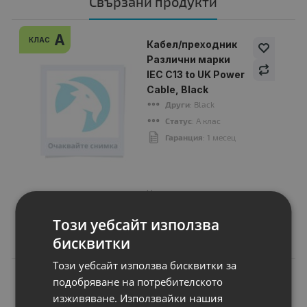
Свързани продукти
A
КЛАС
Кабел/преходник
Различни марки
IEC C13 to UK Power
Cable, Black
Други
: Black
Статус
: А клас
Гаранция
: 1 месец
Цена:
6.00 €
Този уебсайт използва
11.73 лв.
бисквитки
Този уебсайт използва бисквитки за
подобряване на потребителското
изживяване. Използвайки нашия
Подобни продукти