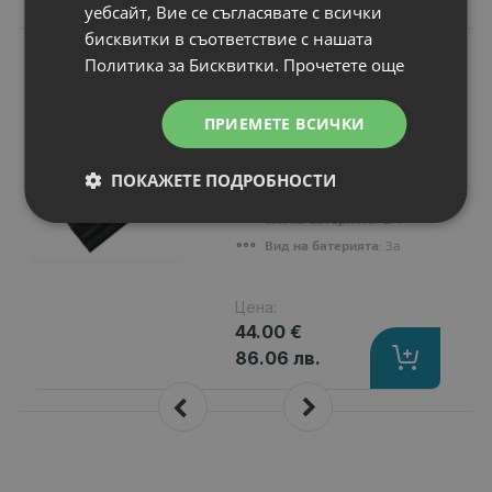
уебсайт, Вие се съгласявате с всички
бисквитки в съответствие с нашата
N
НОВ
Политика за Бисквитки.
Прочетете още
Батерия за лаптоп
Asus Eee PC
1015PN
ПРИЕМЕТЕ ВСИЧКИ
Капацитет
: 6600 mAh
Клетки
: 9
ПОКАЖЕТЕ ПОДРОБНОСТИ
Волтаж
: 10.80 V
Тип на батерията
: Li-Ion
Вид на батерията
: Заместител
Цена:
44.00 €
86.06 лв.