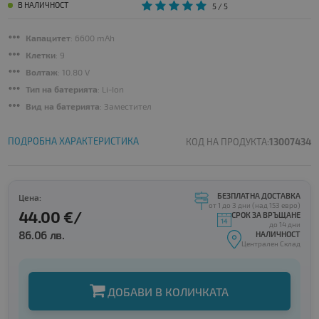
В НАЛИЧНОСТ
5
/ 5
Капацитет
: 6600 mAh
Клетки
: 9
Волтаж
: 10.80 V
Тип на батерията
: Li-Ion
Вид на батерията
: Заместител
ПОДРОБНА ХАРАКТЕРИСТИКА
КОД НА ПРОДУКТА:
13007434
БЕЗПЛАТНА ДОСТАВКА
Цена:
от 1 до 3 дни (над 153 евро)
44.00 €/
СРОК ЗА ВРЪЩАНЕ
до 14 дни
86.06 лв.
НАЛИЧНОСТ
Централен Склад
ДОБАВИ В КОЛИЧКАТА