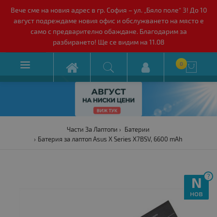
Вече сме на новия адрес в гр. София – ул. „Бяло поле“ 3! До 10
август подреждаме новия офис и обслужването на място е
само с предварително обаждане. Благодарим за
разбирането! Ще се видим на 11.08

0

Части За Лаптопи
Батерии
Батерия за лаптоп Asus X Series X7BSV, 6600 mAh
?
N
нов