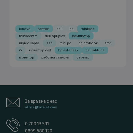
lenovo
лаптоп
dell
hp
thinkpad
thinkcentre
dell optiplex
компютър
видео карта
ssd
mini pc
hp probook
amd
i5
монитор dell
hp elitedesk
dell latitude
монитор
работна станция
сървър
За връзка с нас
office@kozelat.com
0 700 13 591
0899 680 120