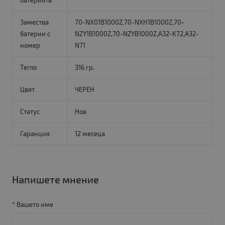
батерията
Замества
70-NX01B1000Z,70-NXH1B1000Z,70-
батерии с
NZY1B1000Z,70-NZYB1000Z,A32-K72,A32-
номер
N71
Тегло
316 гр.
Цвят
ЧЕРЕН
Статус
Нов
Гаранция
12 месеца
Напишете мнение
Вашето име