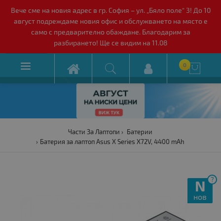
Вече сме на новия адрес в гр. София – ул. „Бяло поле“ 3! До 10
август подреждаме новия офис и обслужването на място е
само с предварително обаждане. Благодарим за
разбирането! Ще се видим на 11.08

0

Части За Лаптопи
Батерии
Батерия за лаптоп Asus X Series X72V, 4400 mAh
?
N
нов