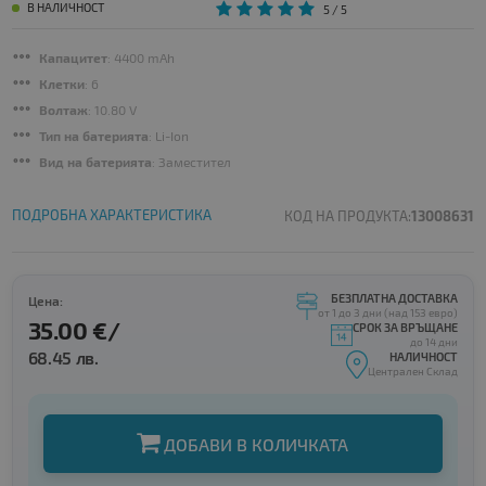
В НАЛИЧНОСТ
5
/ 5
Капацитет
: 4400 mAh
Клетки
: 6
Волтаж
: 10.80 V
Тип на батерията
: Li-Ion
Вид на батерията
: Заместител
ПОДРОБНА ХАРАКТЕРИСТИКА
КОД НА ПРОДУКТА:
13008631
БЕЗПЛАТНА ДОСТАВКА
Цена:
от 1 до 3 дни (над 153 евро)
35.00 €/
СРОК ЗА ВРЪЩАНЕ
до 14 дни
68.45 лв.
НАЛИЧНОСТ
Централен Склад
ДОБАВИ В КОЛИЧКАТА