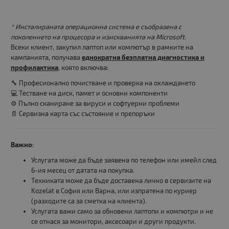
* Инсталираната операционна система е съобразена с
поколението на процесора и изискванията на Microsoft.
Всеки клиент, закупил лаптоп или компютър в рамките на
кампанията, получава
еднократна безплатна диагностика и
профилактика
, която включва:
🔧 Професионално почистване и проверка на охлаждането
💻 Тестване на диск, памет и основни компоненти
⚙️ Пълно сканиране за вируси и софтуерни проблеми
📄 Сервизна карта със състояние и препоръки
Важно:
Услугата може да бъде заявена по телефон или имейл след
6-ия месец от датата на покупка.
Техниката може да бъде доставена лично в сервизите на
Kozelat в София или Варна, или изпратена по куриер
(разходите са за сметка на клиента).
Услугата важи само за обновени лаптопи и компютри и не
се отнася за монитори, аксесоари и други продукти.