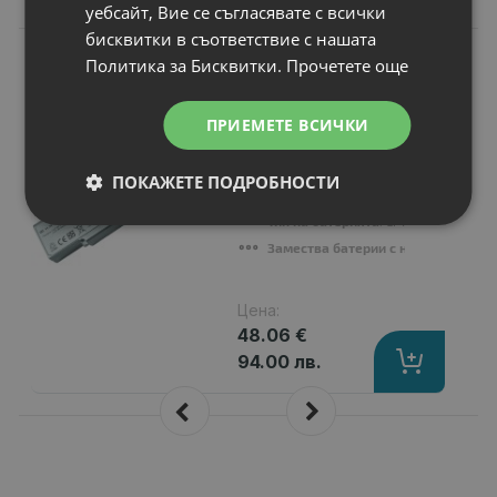
уебсайт, Вие се съгласявате с всички
бисквитки в съответствие с нашата
N
НОВ
Политика за Бисквитки.
Прочетете още
Батерия за лаптоп
Sony Vaio VGN-
SZ55GN/B
ПРИЕМЕТЕ ВСИЧКИ
Капацитет
: 4400 mAh
Клетки
: 6
ПОКАЖЕТЕ ПОДРОБНОСТИ
Волтаж
: 11.10 V
Тип на батерията
: Li-Ion
Замества батерии с номер
: VGP-BP
Цена:
48.06 €
94.00 лв.