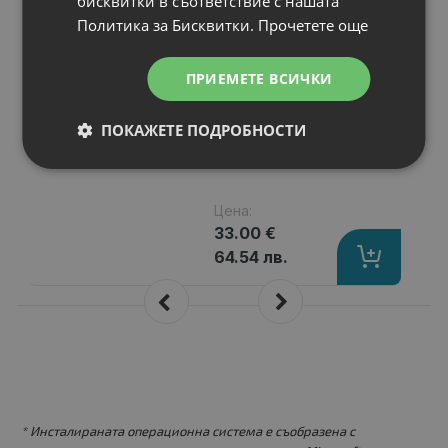
бисквитки в съответствие с нашата
Asus Pro Series
Политика за Бисквитки.
Прочетете още
Pro5ij
Капацитет
: 4400 mAh
ПРИЕМЕТЕ ВСИЧКИ
Клетки
: 6
Волтаж
: 11.10 V
ПОКАЖЕТЕ ПОДРОБНОСТИ
Тип на батерията
: Li-Ion
Вид на батерията
: Заместител
Цена:
33.00 €
64.54 лв.
* Инсталираната операционна система е съобразена с