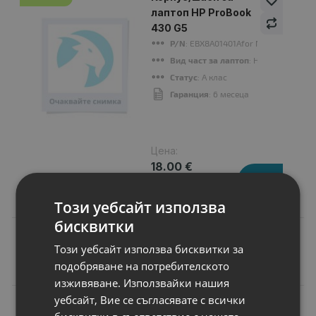
лаптоп HP ProBook
430 G5
P/N
: EBX8A01401Afor Notebook
Вид част за лаптоп
: HDD cover
Статус
: A клас
Гаранция
: 6 месеца
Цена:
18.00 €
35.20 лв.
Този уебсайт използва
бисквитки
Този уебсайт използва бисквитки за
Подобни продукти
подобряване на потребителското
изживяване. Използвайки нашия
уебсайт, Вие се съгласявате с всички
N
НОВ
Батерия за лаптоп