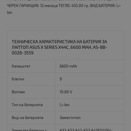
ЧЕРЕН ГАРАНЦИЯ: 12 месеца ТЕГЛО: 455.00 гр. ВИД БАТЕРИЯ: Li-
Ion
ТЕХНИЧЕСКА ХАРАКТЕРИСТИКА НА БАТЕРИЯ ЗА
ЛАПТОП ASUS X SERIES X44C, 6600 MAH, AS-BB-
0028-3559
Капацитет
6600 mAh
Клетки
9
Волтаж
10.80 V
Тип на батерията
Li-Ion
Вид на батерията
Заместител
Замества батерии с
A32-K53,A42-K53,A43EI241SV-