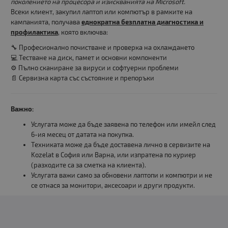
поколението на процесора и изискванията на Microsoft.
Всеки клиент, закупил лаптоп или компютър в рамките на
кампанията, получава
еднократна безплатна диагностика и
профилактика
, която включва:
🔧 Професионално почистване и проверка на охлаждането
💻 Тестване на диск, памет и основни компоненти
⚙️ Пълно сканиране за вируси и софтуерни проблеми
📄 Сервизна карта със състояние и препоръки
Важно:
Услугата може да бъде заявена по телефон или имейл след
6-ия месец от датата на покупка.
Техниката може да бъде доставена лично в сервизите на
Kozelat в София или Варна, или изпратена по куриер
(разходите са за сметка на клиента).
Услугата важи само за обновени лаптопи и компютри и не
се отнася за монитори, аксесоари и други продукти.