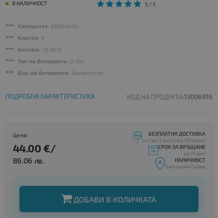
В НАЛИЧНОСТ
5
/ 5
Капацитет
: 6600 mAh
Клетки
: 9
Волтаж
: 10.80 V
Тип на батерията
: Li-Ion
Вид на батерията
: Заместител
ПОДРОБНА ХАРАКТЕРИСТИКА
КОД НА ПРОДУКТА:
13006916
БЕЗПЛАТНА ДОСТАВКА
Цена:
от 1 до 3 дни (над 153 евро)
44.00 €/
СРОК ЗА ВРЪЩАНЕ
до 14 дни
86.06 лв.
НАЛИЧНОСТ
Централен Склад
ДОБАВИ В КОЛИЧКАТА