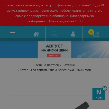
Вече сме на новия адрес в гр. София – ул. „Бяло поле“ 3! До 10
август подреждаме новия офис и обслужването на място е
само с предварително обаждане. Благодарим за
разбирането! Ще се видим на 11.08

0

Части За Лаптопи
Батерии
Батерия за лаптоп Asus X Series X44C, 6600 mAh
?
N
нов