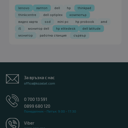
lenovo
лаптоп
dell
hp
thinkpad
thinkcentre
dell optiplex
компютър
видео карта
ssd
mini pc
hp probook
amd
i5
монитор dell
hp elitedesk
dell latitude
монитор
работна станция
сървър
За връзка с нас
office@kozelat.com
0 700 13 591
0899 680 120
Понеделник - Петък: 9:00 - 17:30
Viber