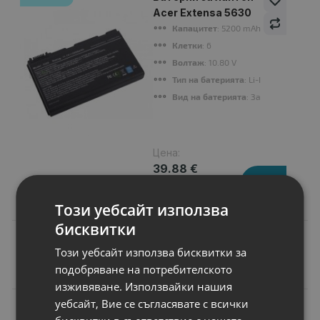
Acer Extensa 5630
Капацитет
: 5200 mAh
Клетки
: 6
Волтаж
: 10.80 V
Тип на батерията
: Li-Ion
Вид на батерията
: Заместител
Цена:
39.88 €
78.00 лв.
Този уебсайт използва
бисквитки
Този уебсайт използва бисквитки за
Подобни продукти
подобряване на потребителското
изживяване. Използвайки нашия
уебсайт, Вие се съгласявате с всички
N
НОВ
Батерия за лаптоп