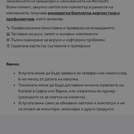
поколението на процесора и изискванията на Microsoft.
Всеки клиент, закупил лаптоп или компютър в рамките на
кампанията, получава
еднократна безплатна диагностика и
профилактика
, която включва:
🔧 Професионално почистване и проверка на охлаждането
💻 Тестване на диск, памет и основни компоненти
⚙️ Пълно сканиране за вируси и софтуерни проблеми
📄 Сервизна карта със състояние и препоръки
Важно:
Услугата може да бъде заявена по телефон или имейл след
6-ия месец от датата на покупка.
Техниката може да бъде доставена лично в сервизите на
Kozelat в София или Варна, или изпратена по куриер
(разходите са за сметка на клиента).
Услугата важи само за обновени лаптопи и компютри и не
се отнася за монитори, аксесоари и други продукти.