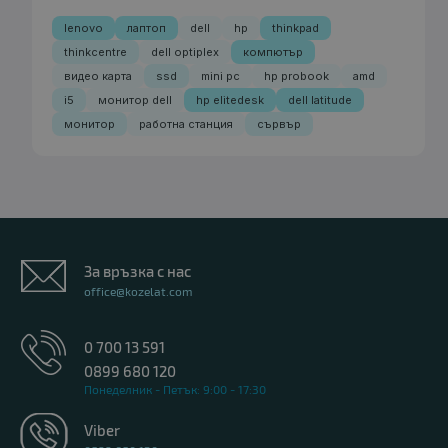
lenovo
лаптоп
dell
hp
thinkpad
thinkcentre
dell optiplex
компютър
видео карта
ssd
mini pc
hp probook
amd
i5
монитор dell
hp elitedesk
dell latitude
монитор
работна станция
сървър
За връзка с нас
office@kozelat.com
0 700 13 591
0899 680 120
Понеделник - Петък: 9:00 - 17:30
Viber