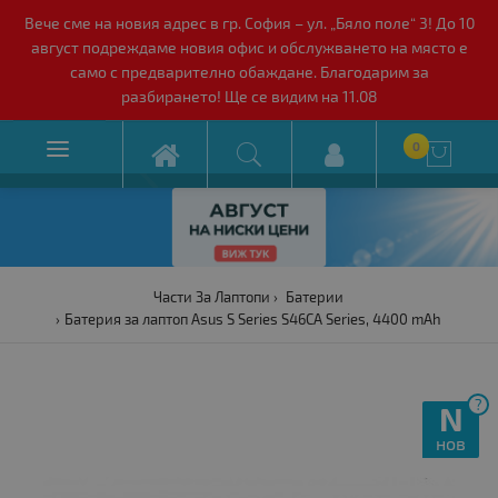
Вече сме на новия адрес в гр. София – ул. „Бяло поле“ 3! До 10
август подреждаме новия офис и обслужването на място е
само с предварително обаждане. Благодарим за
разбирането! Ще се видим на 11.08

0

Части За Лаптопи
Батерии
Батерия за лаптоп Asus S Series S46CA Series, 4400 mAh
?
N
нов