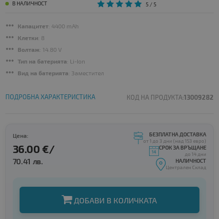
В НАЛИЧНОСТ
5
/ 5
Капацитет
: 4400 mAh
Клетки
: 8
Волтаж
: 14.80 V
Тип на батерията
: Li-Ion
Вид на батерията
: Заместител
ПОДРОБНА ХАРАКТЕРИСТИКА
КОД НА ПРОДУКТА:
13009282
БЕЗПЛАТНА ДОСТАВКА
Цена:
от 1 до 3 дни (над 153 евро)
36.00 €/
СРОК ЗА ВРЪЩАНЕ
до 14 дни
70.41 лв.
НАЛИЧНОСТ
Централен Склад
ДОБАВИ В КОЛИЧКАТА