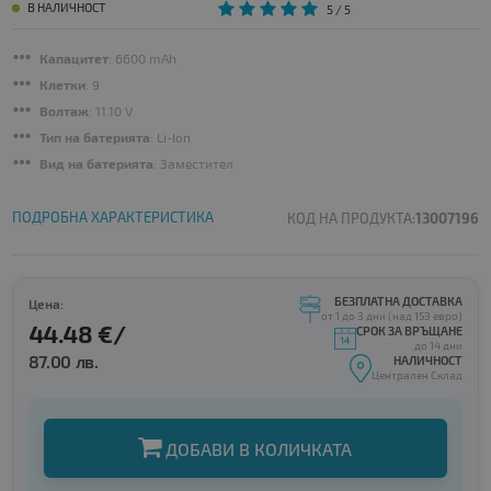
В НАЛИЧНОСТ
5
/ 5
Капацитет
: 6600 mAh
Клетки
: 9
Волтаж
: 11.10 V
Тип на батерията
: Li-Ion
Вид на батерията
: Заместител
ПОДРОБНА ХАРАКТЕРИСТИКА
КОД НА ПРОДУКТА:
13007196
БЕЗПЛАТНА ДОСТАВКА
Цена:
от 1 до 3 дни (над 153 евро)
44.48 €/
СРОК ЗА ВРЪЩАНЕ
до 14 дни
87.00 лв.
НАЛИЧНОСТ
Централен Склад
ДОБАВИ В КОЛИЧКАТА