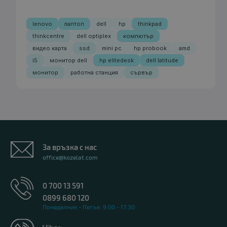
lenovo
лаптоп
dell
hp
thinkpad
thinkcentre
dell optiplex
компютър
видео карта
ssd
mini pc
hp probook
amd
i5
монитор dell
hp elitedesk
dell latitude
монитор
работна станция
сървър
За връзка с нас
office@kozelat.com
0 700 13 591
0899 680 120
Понеделник - Петък: 9:00 - 17:30