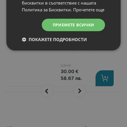
N
НОВ
бисквитки в съответствие с нашата
Батерия за лаптоп
Политика за Бисквитки.
Прочетете още
Asus A Series
A43JV
Капацитет
: 2200 mAh
ПРИЕМЕТЕ ВСИЧКИ
Клетки
: 4
Волтаж
: 14.40 V
ПОКАЖЕТЕ ПОДРОБНОСТИ
Тип на батерията
: Li-Ion
Вид на батерията
: Заместител
Цена:
30.00 €
58.67 лв.