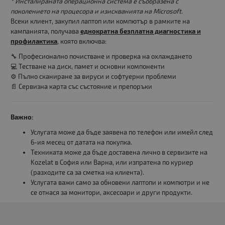
* Инсталираната операционна система е съобразена с
поколението на процесора и изискванията на Microsoft.
Всеки клиент, закупил лаптоп или компютър в рамките на
кампанията, получава
еднократна безплатна диагностика и
профилактика
, която включва:
🔧 Професионално почистване и проверка на охлаждането
💻 Тестване на диск, памет и основни компоненти
⚙️ Пълно сканиране за вируси и софтуерни проблеми
📄 Сервизна карта със състояние и препоръки
Важно:
Услугата може да бъде заявена по телефон или имейл след
6-ия месец от датата на покупка.
Техниката може да бъде доставена лично в сервизите на
Kozelat в София или Варна, или изпратена по куриер
(разходите са за сметка на клиента).
Услугата важи само за обновени лаптопи и компютри и не
се отнася за монитори, аксесоари и други продукти.