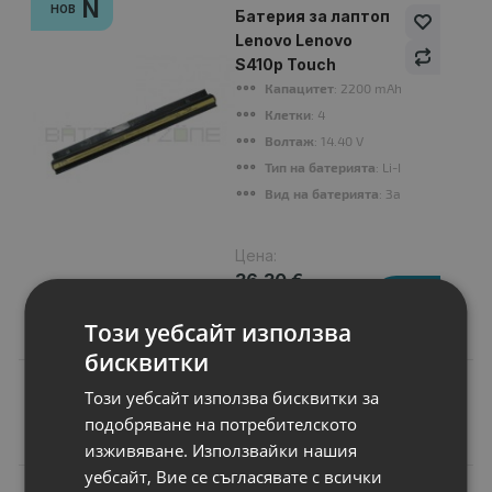
N
НОВ
Батерия за лаптоп
Lenovo Lenovo
S410p Touch
Капацитет
: 2200 mAh
Клетки
: 4
Волтаж
: 14.40 V
Тип на батерията
: Li-Ion
Вид на батерията
: Заместител
Цена:
36.30 €
71.00 лв.
Този уебсайт използва
бисквитки
Този уебсайт използва бисквитки за
подобряване на потребителското
Подобни продукти
изживяване. Използвайки нашия
уебсайт, Вие се съгласявате с всички