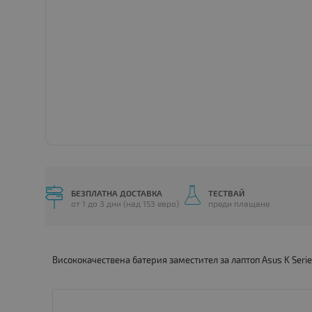
БЕЗПЛАТНА ДОСТАВКА
ТЕСТВАЙ
от 1 до 3 дни (над 153 евро)
преди плащане
Висококачествена батерия заместител за лаптоп Asus K Ser