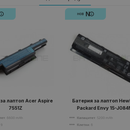
N
N
НОВ
за лаптоп Acer Aspire
Батерия за лаптоп Hewl
7551Z
Packard Envy 15-J084
тет
: 6600 mAh
Капацитет
: 5200 mAh
: 9
Клетки
: 6