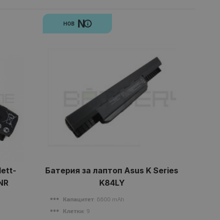
N
НОВ
ett-
Батерия за лаптоп Asus K Series
Ба
NR
K84LY
Капацитет
: 6600 mAh
К
Клетки
: 9
К