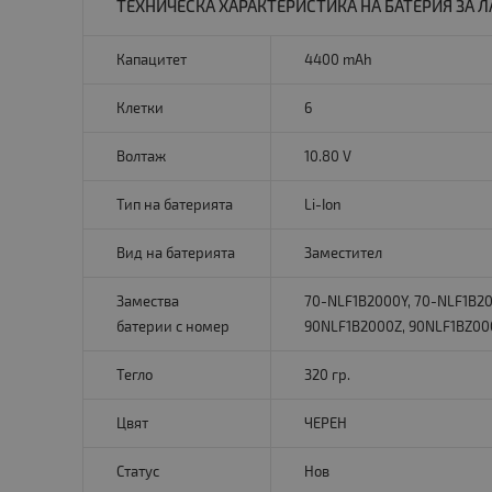
ТЕХНИЧЕСКА ХАРАКТЕРИСТИКА НА БАТЕРИЯ ЗА ЛАП
Капацитет
4400 mAh
Клетки
6
Волтаж
10.80 V
Тип на батерията
Li-Ion
Вид на батерията
Заместител
Замества
70-NLF1B2000Y, 70-NLF1B20
батерии с номер
90NLF1B2000Z, 90NLF1BZ000
Тегло
320 гр.
Цвят
ЧЕРЕН
Статус
Нов