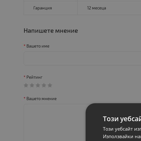
Гаранция
12 месеца
Напишете мнение
Вашето име
Рейтинг
Вашето мнение
Този уебса
Този уебсайт из
Използвайки наш