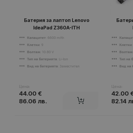
Батерия за лаптоп Lenovo
Батери
IdeaPad Z360A-ITH
Капацитет
: 6600 mAh
Капаци
Клетки
: 9
Клетки
Волтаж
: 10.80 V
Волтаж
Тип на батерията
: Li-Ion
Тип на 
Вид на батерията
: Заместител
Вид на 
Цена:
Цена:
44.00 €
42.00 
86.06 лв.
82.14 л