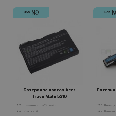
N
НОВ
НОВ
Батерия за лаптоп Acer
Батерия 
TravelMate 5310
Капацитет
: 5200 mAh
Капаци
Клетки
: 6
Клетки