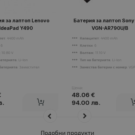
я за лаптоп Lenovo
Батерия за лаптоп Sony
IdeaPad Y490
VGN-AR790U/B
тет
: 4400 mAh
Капацитет
: 4400 mAh
: 6
Клетки
: 6
: 10.80 V
Волтаж
: 11.10 V
батерията
: Li-Ion
Тип на батерията
: Li-Ion
батерията
: Заместител
Замества батерии с номер
: VG
Цена:
€
48.06 €
в.
94.00 лв.
Подобни продукти