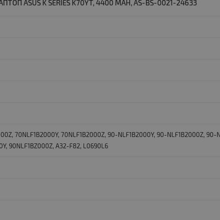
ТОП ASUS K SERIES K70YT, 4400 MAH, AS-BS-0021-24633
00Z, 70NLF1B2000Y, 70NLF1B2000Z, 90-NLF1B2000Y, 90-NLF1B2000Z, 90-
Y, 90NLF1BZ000Z, A32-F82, L0690L6