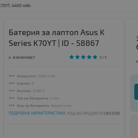
 K70YT, 4400 mAh
Батерия за лаптоп Asus K
Series K70YT | ID - 58867
5
/ 5
В НАЛИЧНОСТ
Капацитет
: 4400 mAh
Клетки
: 6
Волтаж
: 10.80 V
Тип на батерията
: Li-Ion
Вид на батерията
: Заместител
ПОДРОБНА ХАРАКТЕРИСТИКА
КОД НА ПРОДУКТА:
13013781