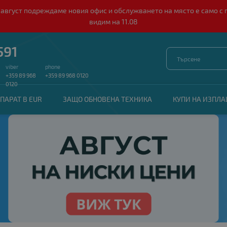
о 10 август подреждаме новия офис и обслужването на място е само
видим на 11.08
591
viber
phone
+359 89 968
+359 89 968 0120
0120
ПАРАТ В EUR
ЗАЩО ОБНОВЕНА ТЕХНИКА
КУПИ НА ИЗПЛ