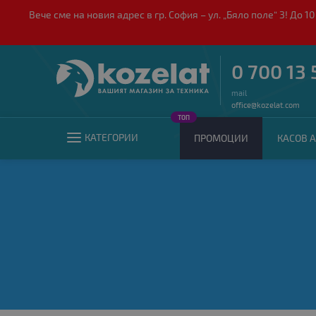
Вече сме на новия адрес в гр. София – ул. „Бяло поле“ 3! Д
0 700 13 
mail
office@kozelat.com
ТОП
КАТЕГОРИИ
ПРОМОЦИИ
КАСОВ А