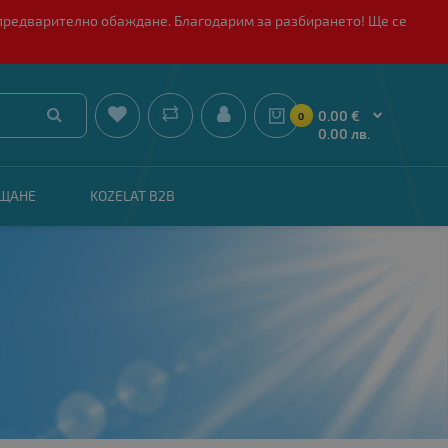
 с предварително обаждане. Благодарим за разбирането! Ще се


0.00 €
0
0.00 лв.
АЩАНЕ
KOZELAT B2B