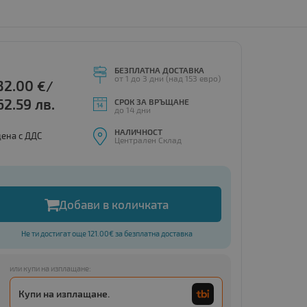
БЕЗПЛАТНА ДОСТАВКА
от 1 до 3 дни (над 153 евро)
32.00
€/
62.59 лв.
СРОК ЗА ВРЪЩАНЕ
до 14 дни
НАЛИЧНОСТ
цена с ДДС
Централен Склад
Добави в количката
Не ти достигат още 121.00€ за безплатна доставка
или купи на изплащане:
Купи на изплащане.