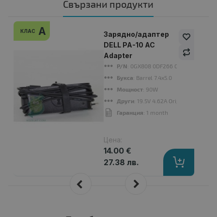
Свързани продукти
A
КЛАС
Зарядно/адаптер
DELL PA-10 AC
Adapter
P/N
: 0GX808 0DF266 09T215 0MM545
Букса
: Barrel 7.4x5.0
Мощност
: 90W
Други
: 19.5V 4.62A Original
Гаранция
: 1 month
Цена:
14.00 €
27.38 лв.