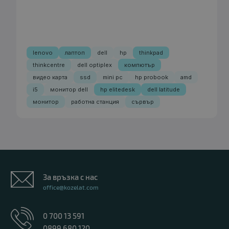
lenovo
лаптоп
dell
hp
thinkpad
thinkcentre
dell optiplex
компютър
видео карта
ssd
mini pc
hp probook
amd
i5
монитор dell
hp elitedesk
dell latitude
монитор
работна станция
сървър
За връзка с нас
office@kozelat.com
0 700 13 591
0899 680 120