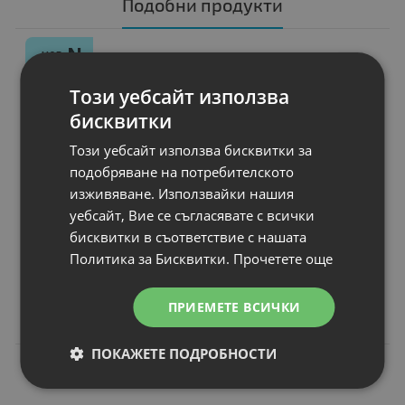
Подобни продукти
N
НОВ
Батерия за лаптоп
Acer Timeline 3810
Този уебсайт използва
Капацитет
: 4600 mAh
бисквитки
Клетки
: 6
Волтаж
: 11.10 V
Този уебсайт използва бисквитки за
Тип на батерията
: Li-Ion
подобряване на потребителското
Вид на батерията
: Заместител
изживяване. Използвайки нашия
уебсайт, Вие се съгласявате с всички
бисквитки в съответствие с нашата
Политика за Бисквитки.
Прочетете още
Цена:
54.71 €
107.00 лв.
ПРИЕМЕТЕ ВСИЧКИ
ПОКАЖЕТЕ ПОДРОБНОСТИ