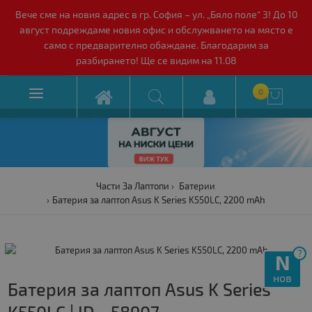
Вече сме на новия адрес в гр. София – ул. „Бяло поле“ 3! До 10
август подреждаме новия офис и обслужването на място е
само с предварително обаждане. Благодарим за
разбирането! Ще се видим на 11.08

0

Части За Лаптопи
Батерии
Батерия за лаптоп Asus K Series K550LC, 2200 mAh
?
N
нов
Батерия за лаптоп Asus K Series