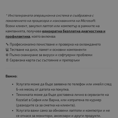
* Инсталираната операционна система е съобразена с
поколението на процесора и изискванията на Microsoft.
Всеки клиент, закупил лаптоп или компютър в рамките на
кампанията, получава
еднократна безплатна диагностика и
профилактика
, която включва:
🔧 Професионално почистване и проверка на охлаждането
💻 Тестване на диск, памет и основни компоненти
⚙️ Пълно сканиране за вируси и софтуерни проблеми
📄 Сервизна карта със състояние и препоръки
Важно:
Услугата може да бъде заявена по телефон или имейл след
6-ия месец от датата на покупка.
Техниката може да бъде доставена лично в сервизите на
Kozelat в София или Варна, или изпратена по куриер
(разходите са за сметка на клиента).
Услугата важи само за обновени лаптопи и компютри и не
се отнася за монитори, аксесоари и други продукти.