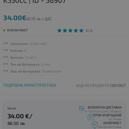
K550LC | ID - 58907
34.00€
66.50 лв. с ДДС
В НАЛИЧНОСТ
5
/ 5
Капацитет
: 2200 mAh
Клетки
: 4
Волтаж
: 14.40 V
Тип на батерията
: Li-Ion
Вид на батерията
: Заместител
ПОДРОБНА ХАРАКТЕРИСТИКА
КОД НА ПРОДУКТА:
13013821
БЕЗПЛАТНА ДОСТАВКА
Цена:
от 1 до 3 дни (над 153 евро)
34.00 €/
СРОК ЗА ВРЪЩАНЕ
до 14 дни
66.50 лв.
НАЛИЧНОСТ
Централен Склад