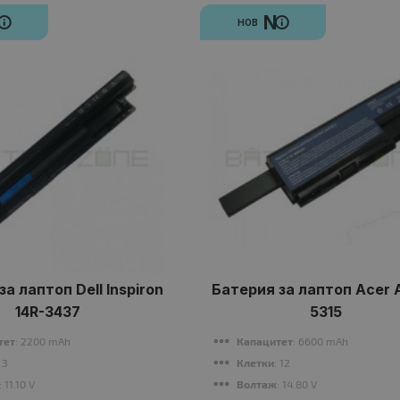
N
N
НОВ
а лаптоп Dell Inspiron
Батерия за лаптоп Acer 
14R-3437
5315
тет
: 2200 mAh
Капацитет
: 6600 mAh
: 3
Клетки
: 12
: 11.10 V
Волтаж
: 14.80 V