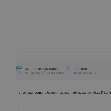
БЕЗПЛАТНА ДОСТАВКА
ТЕСТВАЙ
от 1 до 3 дни (над 153 евро)
преди плащане
Висококачествена батерия заместител за лаптоп Asus K Seri