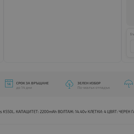
Бъ
СРОК ЗА ВРЪЩАНЕ
ЗЕЛЕН ИЗБОР
до 14 дни
По-малък отпадък
es K550L. КАПАЦИТЕТ: 2200mAh ВОЛТАЖ: 14.40v КЛЕТКИ: 4 ЦВЯТ: ЧЕРЕН ГА