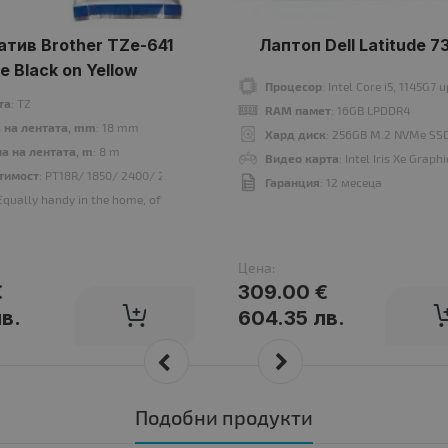
тив Brother TZe-641
Лаптоп Dell Latitude 7
e Black on Yellow
Процесор
: Intel Core i5, 1145G7
та
: TZ
RAM памет
: 16GB LPDDR4
 на лентата, mm
: 18 mm
Хард диск
: 256GB M.2 NVMe SS
а на лентата, m
: 8 m
Видео карта
: Intel Iris Xe Graph
тимост
: PT18R/ 1850/ 2400/ 2450/ 550/ 2500/ 1830/ 2430/ 7600
Гаранция
: 12 месеца
 Equally handy in the home, office or workplace, this laminated black on Yellow TZ
Цена:
€
309.00 €
лв.
604.35 лв.
Подобни продукти