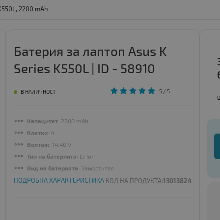
 K550L, 2200 mAh
Батерия за лаптоп Asus K
Series K550L | ID - 58910
5
/ 5
В НАЛИЧНОСТ
Капацитет
: 2200 mAh
Клетки
: 4
Волтаж
: 14.40 V
Тип на батерията
: Li-Ion
Вид на батерията
: Заместител
ПОДРОБНА ХАРАКТЕРИСТИКА
КОД НА ПРОДУКТА:
13013824