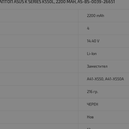
ТОП ASUS K SERIES K550L, 2200 MAH, AS-BS-0039-26651
2200 mAh
4
14.40 V
Li-Ion
Заместител
A41-X550, A41-X550A
216 гр.
ЧЕРЕН
Нов