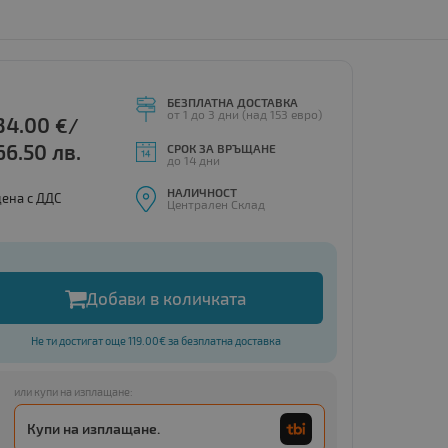
БЕЗПЛАТНА ДОСТАВКА
от 1 до 3 дни (над 153 евро)
34.00
€/
66.50 лв.
СРОК ЗА ВРЪЩАНЕ
до 14 дни
НАЛИЧНОСТ
цена с ДДС
Централен Склад
Добави в количката
Не ти достигат още 119.00€ за безплатна доставка
или купи на изплащане:
Купи на изплащане.