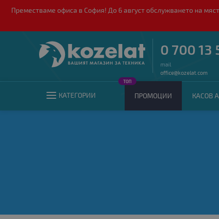
Преместваме офиса в София! До 6 август обслужването на мяст
0 700 13 
mail
office@kozelat.com
ТОП
КАТЕГОРИИ
ПРОМОЦИИ
КАСОВ А