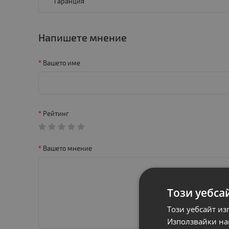
Гаранция
Напишете мнение
Вашето име
Рейтинг
Вашето мнение
Този уебса
Този уебсайт из
Използвайки наш