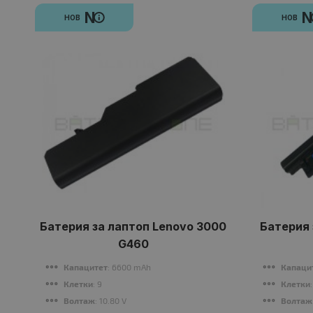
N
НОВ
НОВ
Батерия за лаптоп Lenovo 3000
Батерия з
G460
Капацитет
: 6600 mAh
Капаци
Клетки
: 9
Клетки
Волтаж
: 10.80 V
Волтаж