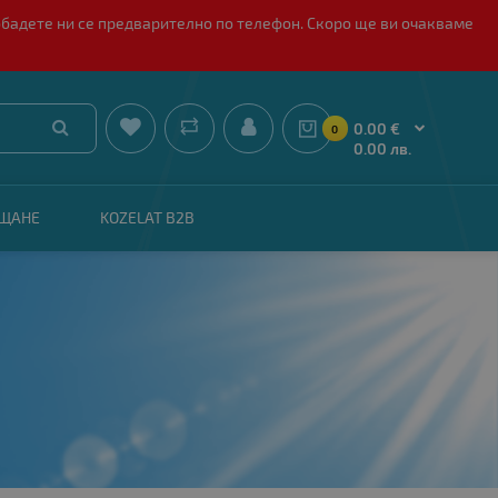
обадете ни се предварително по телефон. Скоро ще ви очакваме


0.00 €
0
0.00 лв.
АЩАНЕ
KOZELAT B2B