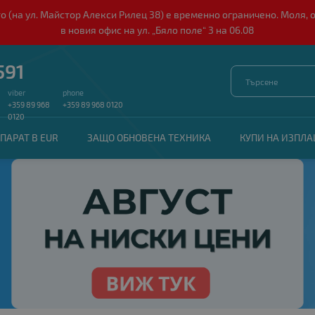
о (на ул. Майстор Алекси Рилец 38) е временно ограничено. Моля, 
в новия офис на ул. „Бяло поле“ 3 на 06.08
591
viber
phone
+359 89 968
+359 89 968 0120
0120
ПАРАТ В EUR
ЗАЩО ОБНОВЕНА ТЕХНИКА
КУПИ НА ИЗПЛ