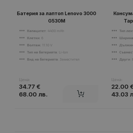
Батерия за лаптоп Lenovo 3000
Консума
G530M
Tap
Капацитет
: 4400 mAh
Тип лен
Клетки
: 6
Ширина
Волтаж
: 11.10 V
Дължин
Тип на батерията
: Li-Ion
Съвмес
Вид на батерията
: Заместител
Други
:
Цена:
Цена:
34.77 €
22.00 
68.00 лв.
43.03 