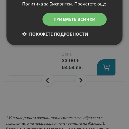
Политика за Бисквитки.
Прочетете още
Капацитет
: 4400 mAh
Клетки
: 6
Волтаж
: 10.80 V
ПРИЕМЕТЕ ВСИЧКИ
Тип на батерията
: Li-Ion
Вид на батерията
: Заместител
ПОКАЖЕТЕ ПОДРОБНОСТИ
Цена:
33.00 €
64.54 лв.
* Инсталираната операционна система е съобразена с
поколението на процесора и изискванията на Microsoft.