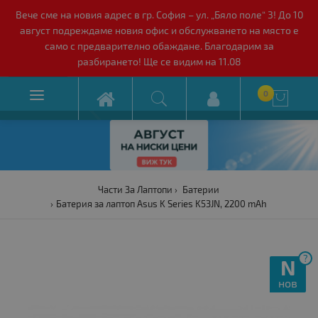
Вече сме на новия адрес в гр. София – ул. „Бяло поле“ 3! До 10
август подреждаме новия офис и обслужването на място е
само с предварително обаждане. Благодарим за
разбирането! Ще се видим на 11.08

0

Части За Лаптопи
Батерии
Батерия за лаптоп Asus K Series K53JN, 2200 mAh
?
N
нов