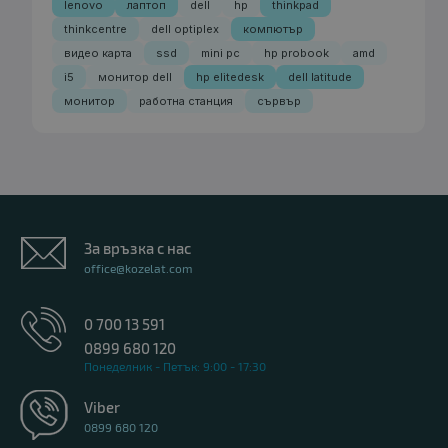
lenovo
лаптоп
dell
hp
thinkpad
thinkcentre
dell optiplex
компютър
видео карта
ssd
mini pc
hp probook
amd
i5
монитор dell
hp elitedesk
dell latitude
монитор
работна станция
сървър
За връзка с нас
office@kozelat.com
0 700 13 591
0899 680 120
Понеделник - Петък: 9:00 - 17:30
Viber
0899 680 120