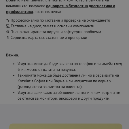
Всеки клиент, закупил лаптоп или компютър в рамките на
кампанията, получава
еднократна безплатна диагностика и
профилактика
, която включва:
🔧 Професионално почистване и проверка на охлаждането
💻 Тестване на диск, памет и основни компоненти
⚙️ Пълно сканиране за вируси и софтуерни проблеми
📄 Сервизна карта със състояние и препоръки
Важно:
Услугата може да бъде заявена по телефон или имейл след
6-ия месец от датата на покупка.
Техниката може да бъде доставена лично в сервизите на
Kozelat в София или Варна, или изпратена по куриер
(разходите са за сметка на клиента).
Услугата важи само за обновени лаптопи и компютри и не
се отнася за монитори, аксесоари и други продукти.