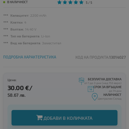
В НАЛИЧНОСТ
5
/ 5
Капацитет
: 2200 mAh
Клетки
: 4
Волтаж
: 14.40 V
Тип на батерията
: Li-Ion
Вид на батерията
: Заместител
ПОДРОБНА ХАРАКТЕРИСТИКА
КОД НА ПРОДУКТА:
13014027
БЕЗПЛАТНА ДОСТАВКА
Цена:
от 1 до 3 дни (над 153 евро)
30.00 €/
СРОК ЗА ВРЪЩАНЕ
до 14 дни
58.67 лв.
НАЛИЧНОСТ
Централен Склад
ДОБАВИ В КОЛИЧКАТА