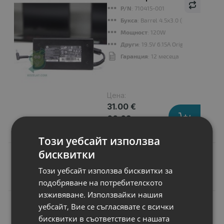
P/N
: 710415-001
Букса
: Barrel 4.5x3.0 (blue tip)
Мощност
: 120W
Други
: 19.5V 6.15A Original
Гаранция
: 12 месеца
Цена:
31.00 €
60.63 лв.
Този уебсайт използва
бисквитки
Този уебсайт използва бисквитки за
Подобни продукти
подобряване на потребителското
изживяване. Използвайки нашия
N
уебсайт, Вие се съгласявате с всички
НОВ
Батерия за лаптоп
бисквитки в съответствие с нашата
Acer Aspire 7551G