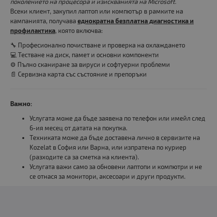
поколението на процесора и изискванията на Microsoft.
Всеки клиент, закупил лаптоп или компютър в рамките на
кампанията, получава
еднократна безплатна диагностика и
профилактика
, която включва:
🔧 Професионално почистване и проверка на охлаждането
💻 Тестване на диск, памет и основни компоненти
⚙️ Пълно сканиране за вируси и софтуерни проблеми
📄 Сервизна карта със състояние и препоръки
Важно:
Услугата може да бъде заявена по телефон или имейл след
6-ия месец от датата на покупка.
Техниката може да бъде доставена лично в сервизите на
Kozelat в София или Варна, или изпратена по куриер
(разходите са за сметка на клиента).
Услугата важи само за обновени лаптопи и компютри и не
се отнася за монитори, аксесоари и други продукти.