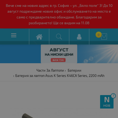
Вече сме на новия адрес в гр. София – ул. „Бяло поле“ 3! До 10
август подреждаме новия офис и обслужването на място е
само с предварително обаждане. Благодарим за
разбирането! Ще се видим на 11.08

0

Части За Лаптопи
Батерии
Батерия за лаптоп Asus K Series K46CA Series, 2200 mAh
?
N
нов