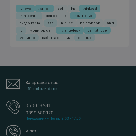
lenovo
лаптоп
dell
hp
thinkpad
thinkcentre
dell optiplex
компютър
видео карта
ssd
mini pc
hp probook
amd
i5
монитор dell
hp elitedesk
dell latitude
монитор
работна станция
сървър
За връзка с нас
office@kozelat.com
0 700 13 591
0899 680 120
Понеделник - Петък: 9:00 - 17:30
Viber