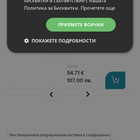
бисквитки в съответствие с нашата
Acer TravelMate
Политика за Бисквитки.
Прочетете още
8571G
Капацитет
: 4600 mAh
ПРИЕМЕТЕ ВСИЧКИ
Клетки
: 6
Волтаж
: 11.10 V
ПОКАЖЕТЕ ПОДРОБНОСТИ
Тип на батерията
: Li-Ion
Вид на батерията
: Заместител
Цена:
54.71 €
107.00 лв.
* Инсталираната операционна система е съобразена с