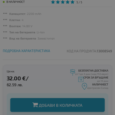
В НАЛИЧНОСТ
5
/ 5
Капацитет
: 2200 mAh
Клетки
: 4
Волтаж
: 14.80 V
Тип на батерията
: Li-Ion
Вид на батерията
: Заместител
ПОДРОБНА ХАРАКТЕРИСТИКА
КОД НА ПРОДУКТА:
13008549
БЕЗПЛАТНА ДОСТАВКА
Цена:
от 1 до 3 дни (над 153 евро)
32.00 €/
СРОК ЗА ВРЪЩАНЕ
до 14 дни
62.59 лв.
НАЛИЧНОСТ
Централен Склад
ДОБАВИ В КОЛИЧКАТА