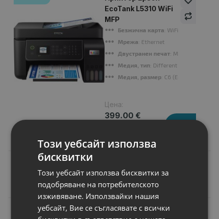
EcoTank L5310 WiFi
MFP
Безжична карта
: WiFi, Wi-Fi Direct;
Мрежа
: Ethernet
Двустранен печат
: Manual
Медия, тип
: Different types of paper
Медия, размер
: C6 (Envelope), B5 (1
Цена:
399.00 €
780.38 лв.
Този уебсайт използва
бисквитки
Този уебсайт използва бисквитки за
Подобни продукти
подобряване на потребителското
изживяване. Използвайки нашия
уебсайт, Вие се съгласявате с всички
N
НОВ
Батерия за лаптоп