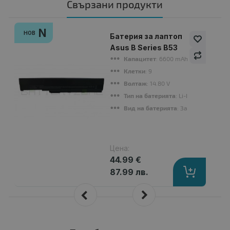
Свързани продукти
N
НОВ
Батерия за лаптоп
Asus B Series B53
Капацитет
: 6600 mAh
Клетки
: 9
Волтаж
: 14.80 V
Тип на батерията
: Li-Ion
Вид на батерията
: Заместител
Цена:
44.99 €
87.99 лв.