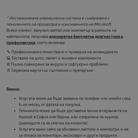
* Инсталираната операционна система е съобразена с
поколението на процесора и изискванията на Microsoft.
Всеки клиент, закупил лаптоп или компютър в рамките на
кампанията, получава
еднократна безплатна диагностика и
профилактика
, която включва:
🔧 Професионално почистване и проверка на охлаждането
💻 Тестване на диск, памет и основни компоненти
⚙️ Пълно сканиране за вируси и софтуерни проблеми
📄 Сервизна карта със състояние и препоръки
Важно:
Услугата може да бъде заявена по телефон или имейл след
6-ия месец от датата на покупка.
Техниката може да бъде доставена лично в сервизите на
Kozelat в София или Варна, или изпратена по куриер
(разходите са за сметка на клиента).
Услугата важи само за обновени лаптопи и компютри и не
се отнася за монитори, аксесоари и други продукти.