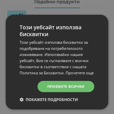
Подобни продукти
N
НОВ
Батерия за лаптоп
Asus Z Series Z91L
Този уебсайт използва
Капацитет
: 4400 mAh
бисквитки
Клетки
: 8
Волтаж
: 14.80 V
Този уебсайт използва бисквитки за
Тип на батерията
: Li-Ion
подобряване на потребителското
Вид на батерията
: Заместител
изживяване. Използвайки нашия
уебсайт, Вие се съгласявате с всички
бисквитки в съответствие с нашата
Политика за Бисквитки.
Прочетете още
Цена:
30.00 €
58.67 лв.
ПРИЕМЕТЕ ВСИЧКИ
ПОКАЖЕТЕ ПОДРОБНОСТИ