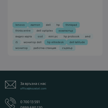
lenovo
лаптоп
dell
hp
thinkpad
thinkcentre
dell optiplex
компютър
видео карта
ssd
mini pc
hp probook
amd
i5
монитор dell
hp elitedesk
dell latitude
монитор
работна станция
сървър
За връзка с нас
office@kozelat.com
0 700 13 591
0899 680 120