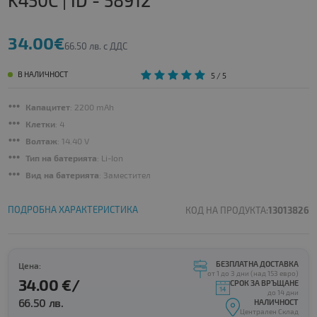
K450C | ID - 58912
34.00€
66.50 лв. с ДДС
В НАЛИЧНОСТ
5
/ 5
Капацитет
: 2200 mAh
Клетки
: 4
Волтаж
: 14.40 V
Тип на батерията
: Li-Ion
Вид на батерията
: Заместител
ПОДРОБНА ХАРАКТЕРИСТИКА
КОД НА ПРОДУКТА:
13013826
БЕЗПЛАТНА ДОСТАВКА
Цена:
от 1 до 3 дни (над 153 евро)
34.00 €/
СРОК ЗА ВРЪЩАНЕ
до 14 дни
66.50 лв.
НАЛИЧНОСТ
Централен Склад