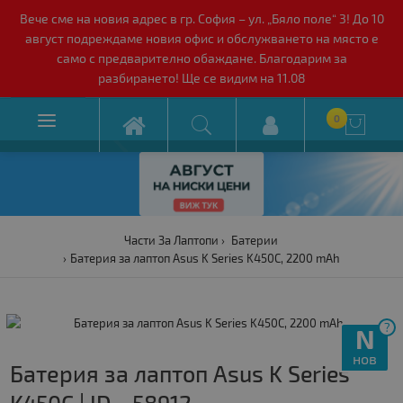
Вече сме на новия адрес в гр. София – ул. „Бяло поле“ 3! До 10
август подреждаме новия офис и обслужването на място е
само с предварително обаждане. Благодарим за
разбирането! Ще се видим на 11.08

0

Части За Лаптопи
Батерии
Батерия за лаптоп Asus K Series K450C, 2200 mAh
?
N
нов
Батерия за лаптоп Asus K Series