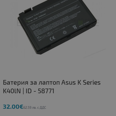
Батерия за лаптоп Asus K Series
K40lN | ID - 58771
32.00€
62.59 лв. с ДДС