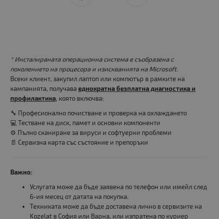
* Инсталираната операционна система е съобразена с
поколението на процесора и изискванията на Microsoft.
Всеки клиент, закупил лаптоп или компютър в рамките на
кампанията, получава
еднократна безплатна диагностика и
профилактика
, която включва:
🔧 Професионално почистване и проверка на охлаждането
💻 Тестване на диск, памет и основни компоненти
⚙️ Пълно сканиране за вируси и софтуерни проблеми
📄 Сервизна карта със състояние и препоръки
Важно:
Услугата може да бъде заявена по телефон или имейл след
6-ия месец от датата на покупка.
Техниката може да бъде доставена лично в сервизите на
Kozelat в София или Варна, или изпратена по куриер