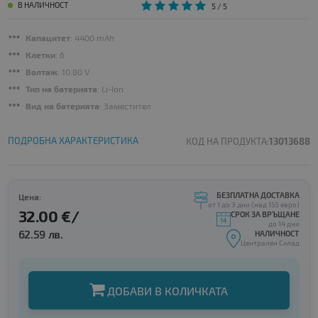
В НАЛИЧНОСТ
5
/ 5
Капацитет
: 4400 mAh
Клетки
: 6
Волтаж
: 10.80 V
Тип на батерията
: Li-Ion
Вид на батерията
: Заместител
ПОДРОБНА ХАРАКТЕРИСТИКА
КОД НА ПРОДУКТА:
13013688
БЕЗПЛАТНА ДОСТАВКА
Цена:
от 1 до 3 дни (над 153 евро)
32.00 €/
СРОК ЗА ВРЪЩАНЕ
до 14 дни
62.59 лв.
НАЛИЧНОСТ
Централен Склад
ДОБАВИ В КОЛИЧКАТА