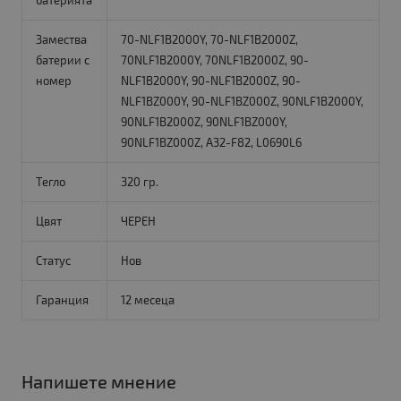
батерията
Замества
70-NLF1B2000Y, 70-NLF1B2000Z,
батерии с
70NLF1B2000Y, 70NLF1B2000Z, 90-
номер
NLF1B2000Y, 90-NLF1B2000Z, 90-
NLF1BZ000Y, 90-NLF1BZ000Z, 90NLF1B2000Y,
90NLF1B2000Z, 90NLF1BZ000Y,
90NLF1BZ000Z, A32-F82, L0690L6
Тегло
320 гр.
Цвят
ЧЕРЕН
Статус
Нов
Гаранция
12 месеца
Напишете мнение