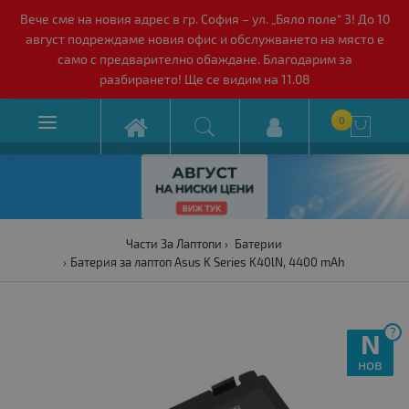
Вече сме на новия адрес в гр. София – ул. „Бяло поле“ 3! До 10
август подреждаме новия офис и обслужването на място е
само с предварително обаждане. Благодарим за
разбирането! Ще се видим на 11.08

0

Части За Лаптопи
Батерии
Батерия за лаптоп Asus K Series K40lN, 4400 mAh
?
N
нов