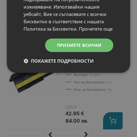
изживяване. Използвайки нашия
уебсайт, Вие се съгласявате с всички
Подобни продукти
бисквитки в съответствие с нашата
Политика за Бисквитки.
Прочетете още
N
НОВ
Батерия за лаптоп
ПРИЕМЕТЕ ВСИЧКИ
Lenovo ThinkPad
X201s
ПОКАЖЕТЕ ПОДРОБНОСТИ
Капацитет
: 6600 mAh
Клетки
: 9
Волтаж
: 10.80 V
Тип на батерията
: Li-Ion
Вид на батерията
: Заместител
Цена:
42.95 €
84.00 лв.