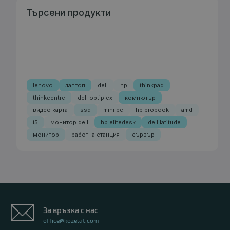
Търсени продукти
lenovo
лаптоп
dell
hp
thinkpad
thinkcentre
dell optiplex
компютър
видео карта
ssd
mini pc
hp probook
amd
i5
монитор dell
hp elitedesk
dell latitude
монитор
работна станция
сървър
За връзка с нас
office@kozelat.com