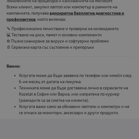
поколението на процесора и изискванията на Microsoft.
Всеки клиент, закупил лаптоп или компютър в рамките на
кампанията, получава
еднократна безплатна диагностика и
профилактика
, която включва:
🔧 Професионално почистване и проверка на охлаждането
💻 Тестване на диск, памет и основни компоненти
⚙️ Пълно сканиране за вируси и софтуерни проблеми
📄 Сервизна карта със състояние и препоръки
Важно:
Услугата може да бъде заявена по телефон или имейл след
6-ия месец от датата на покупка.
Техниката може да бъде доставена лично в сервизите на
Kozelat в София или Варна, или изпратена по куриер
(разходите са за сметка на клиента).
Услугата важи само за обновени лаптопи и компютри и не
се отнася за монитори, аксесоари и други продукти.