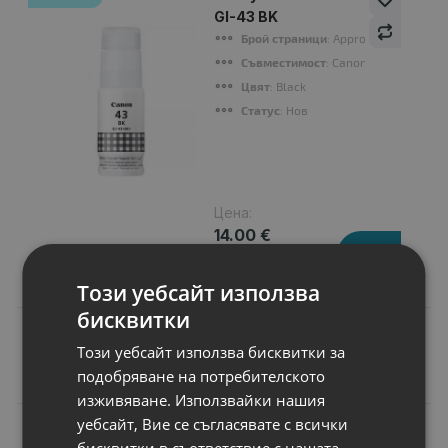
GI-43 BK
Брой страници
: Approx. 3700 pages 
Съвместимост
: Canon PIXMA G540 
Цвят
: Black
Статус
: Нов
Цена:
14.00 €
27.38 лв.
Този уебсайт използва
бисквитки
Този уебсайт използва бисквитки за
Подобни продукти
подобряване на потребителското
изживяване. Използвайки нашия
уебсайт, Вие се съгласявате с всички
N
НОВ
Батерия за лаптоп