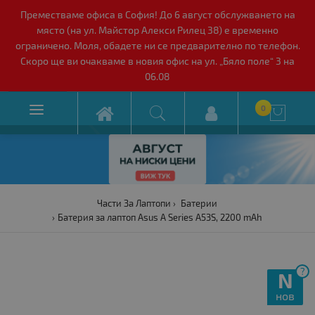
Преместваме офиса в София! До 6 август обслужването на
място (на ул. Майстор Алекси Рилец 38) е временно
ограничено. Моля, обадете ни се предварително по телефон.
Скоро ще ви очакваме в новия офис на ул. „Бяло поле“ 3 на
06.08

0

Части За Лаптопи
Батерии
Батерия за лаптоп Asus A Series A53S, 2200 mAh
?
N
нов