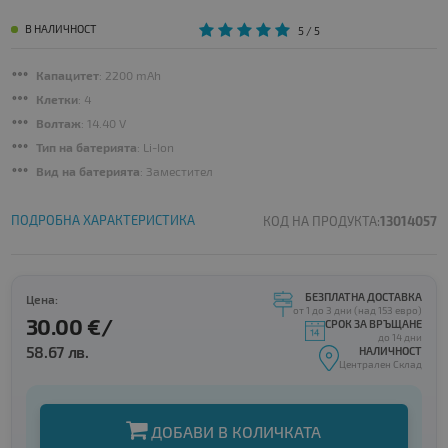
В НАЛИЧНОСТ
5
/ 5
Капацитет
: 2200 mAh
Клетки
: 4
Волтаж
: 14.40 V
Тип на батерията
: Li-Ion
Вид на батерията
: Заместител
ПОДРОБНА ХАРАКТЕРИСТИКА
КОД НА ПРОДУКТА:
13014057
БЕЗПЛАТНА ДОСТАВКА
Цена:
от 1 до 3 дни (над 153 евро)
30.00 €/
СРОК ЗА ВРЪЩАНЕ
до 14 дни
58.67 лв.
НАЛИЧНОСТ
Централен Склад
ДОБАВИ В КОЛИЧКАТА