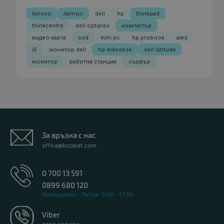
lenovo
лаптоп
dell
hp
thinkpad
thinkcentre
dell optiplex
компютър
видео карта
ssd
mini pc
hp probook
amd
i5
монитор dell
hp elitedesk
dell latitude
монитор
работна станция
сървър
За връзка с нас
office@kozelat.com
0 700 13 591
0899 680 120
Понеделник - Петък: 9:00 - 17:30
Viber