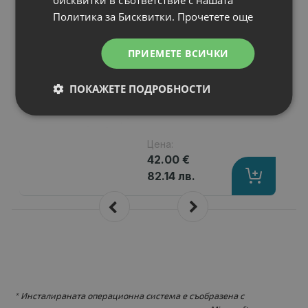
бисквитки в съответствие с нашата
Lenovo Lenovo
Политика за Бисквитки.
Прочетете още
Y480P Series
Капацитет
: 4400 mAh
ПРИЕМЕТЕ ВСИЧКИ
Клетки
: 6
Волтаж
: 10.80 V
ПОКАЖЕТЕ ПОДРОБНОСТИ
Тип на батерията
: Li-Ion
Вид на батерията
: Заместител
Цена:
42.00 €
82.14 лв.
* Инсталираната операционна система е съобразена с