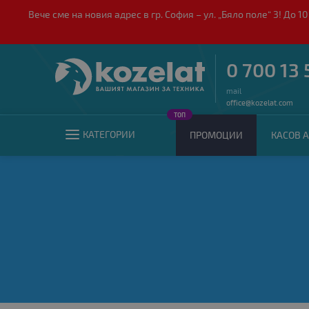
Вече сме на новия адрес в гр. София – ул. „Бяло поле“ 3! Д
0 700 13 
mail
office@kozelat.com
ТОП
КАТЕГОРИИ
ПРОМОЦИИ
КАСОВ А