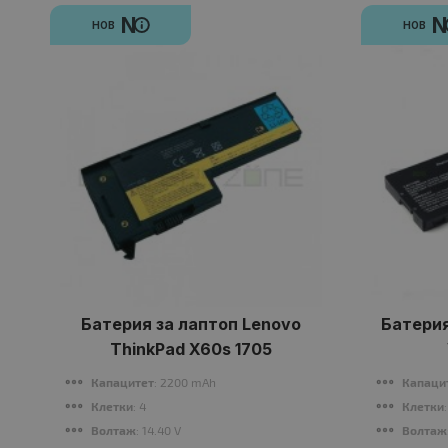
N
НОВ
НОВ
Батерия за лаптоп Lenovo
Батерия
ThinkPad X60s 1705
Капацитет
: 2200 mAh
Капаци
Клетки
: 4
Клетки
Волтаж
: 14.40 V
Волтаж