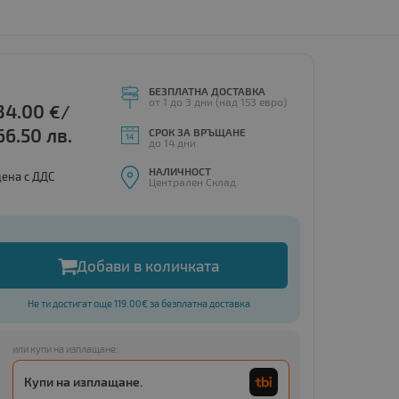
БЕЗПЛАТНА ДОСТАВКА
от 1 до 3 дни (над 153 евро)
34.00
€/
66.50 лв.
СРОК ЗА ВРЪЩАНЕ
до 14 дни
НАЛИЧНОСТ
цена с ДДС
Централен Склад
Добави в количката
Не ти достигат още 119.00€ за безплатна доставка
или купи на изплащане:
Купи на изплащане.