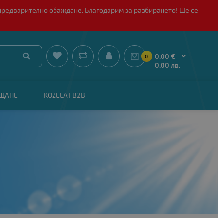
 с предварително обаждане. Благодарим за разбирането! Ще се


0.00 €
0
0.00 лв.
АЩАНЕ
KOZELAT B2B