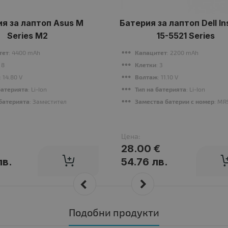
я за лаптоп Asus M
Батерия за лаптоп Dell In
Series M2
15-5521 Series
тет
: 4400 mAh
Капацитет
: 2200 mAh
: 8
Клетки
: 3
: 14.80 V
Волтаж
: 11.10 V
батерията
: Li-Ion
Тип на батерията
: Li-Ion
батерията
: Заместител
Замества батерии с номер
: MR
Цена:
28.00 €
лв.
54.76 лв.
Подобни продукти