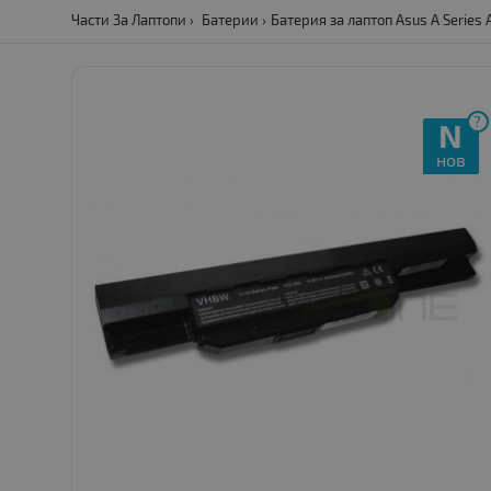
Части За Лаптопи
Батерии
Батерия за лаптоп Asus A Series
?
N
нов