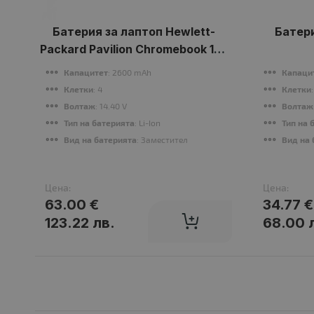
Батерия за лаптоп Hewlett-
Батери
Packard Pavilion Chromebook 15z
Series
Капацитет
: 2600 mAh
Капаци
Клетки
: 4
Клетки
Волтаж
: 14.40 V
Волтаж
Тип на батерията
: Li-Ion
Тип на 
Вид на батерията
: Заместител
Вид на 
Цена:
Цена:
63.00 €
34.77 €
123.22 лв.
68.00 