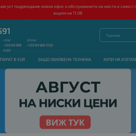
о 10 август подреждаме новия офис и обслужването на място е само
видим на 11.08
591
viber
phone
+359 89 968
+359 89 968 0120
0120
ПАРАТ В EUR
ЗАЩО ОБНОВЕНА ТЕХНИКА
КУПИ НА ИЗПЛ