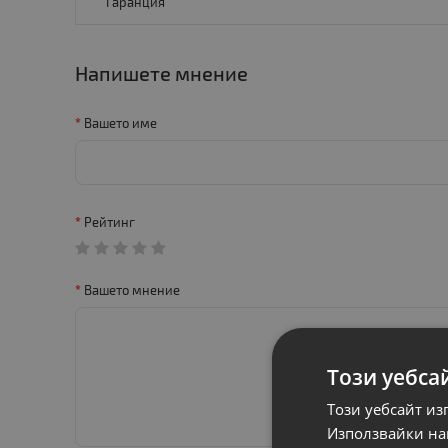
Гаранция
Напишете мнение
Вашето име
Рейтинг
Вашето мнение
Този уебса
Този уебсайт из
Използвайки наш