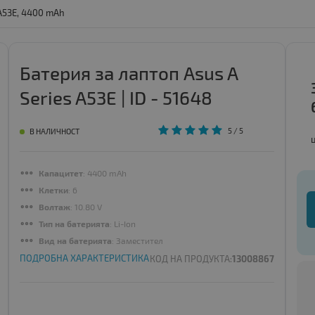
 A53E, 4400 mAh
Батерия за лаптоп Asus A
Series A53E | ID - 51648
5
/ 5
В НАЛИЧНОСТ
Капацитет
: 4400 mAh
Клетки
: 6
Волтаж
: 10.80 V
Тип на батерията
: Li-Ion
Вид на батерията
: Заместител
ПОДРОБНА ХАРАКТЕРИСТИКА
КОД НА ПРОДУКТА:
13008867