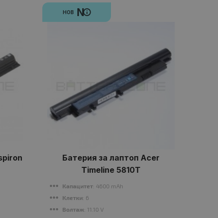
N
НОВ
spiron
Батерия за лаптоп Acer
Б
Timeline 5810T
Капацитет
: 4600 mAh
К
Клетки
: 6
К
Волтаж
: 11.10 V
В