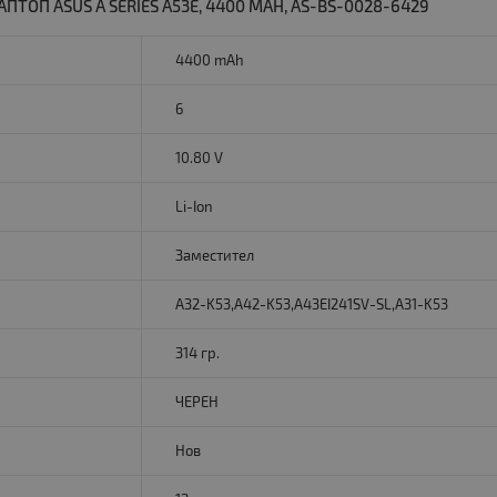
ТОП ASUS A SERIES A53E, 4400 MAH, AS-BS-0028-6429
4400 mAh
6
10.80 V
Li-Ion
Заместител
A32-K53,A42-K53,A43EI241SV-SL,A31-K53
314 гр.
ЧЕРЕН
Нов