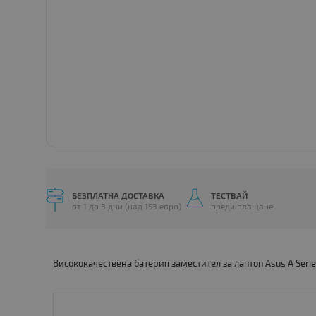
БЕЗПЛАТНА ДОСТАВКА
ТЕСТВАЙ
от 1 до 3 дни (над 153 евро)
преди плащане
Висококачествена батерия заместител за лаптоп Asus A Seri