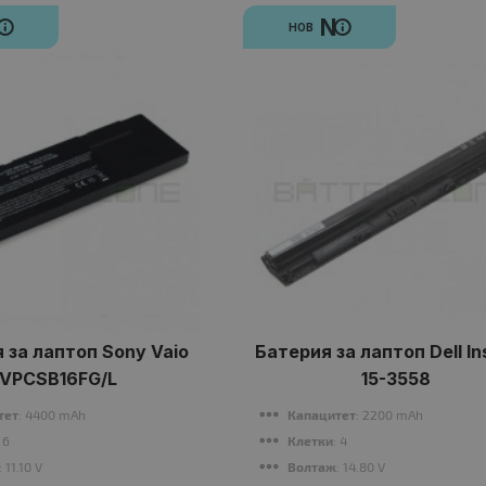
N
N
НОВ
 за лаптоп Sony Vaio
Батерия за лаптоп Dell In
VPCSB16FG/L
15-3558
тет
: 4400 mAh
Капацитет
: 2200 mAh
: 6
Клетки
: 4
: 11.10 V
Волтаж
: 14.80 V