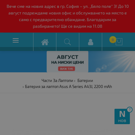
Вече сме на новия адрес в гр. София – ул. „Бяло поле“ 3! До 10
август подреждаме новия офис и обслужването на място е
само с предварително обаждане. Благодарим за
разбирането! Ще се видим на 11.08

0

Части За Лаптопи
Батерии
Батерия за лаптоп Asus A Series A43J, 2200 mAh
?
N
нов