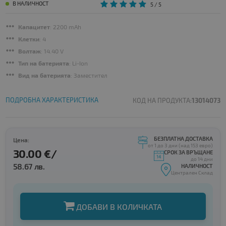
В НАЛИЧНОСТ
5
/ 5
Капацитет
: 2200 mAh
Клетки
: 4
Волтаж
: 14.40 V
Тип на батерията
: Li-Ion
Вид на батерията
: Заместител
ПОДРОБНА ХАРАКТЕРИСТИКА
КОД НА ПРОДУКТА:
13014073
БЕЗПЛАТНА ДОСТАВКА
Цена:
от 1 до 3 дни (над 153 евро)
30.00 €/
СРОК ЗА ВРЪЩАНЕ
до 14 дни
58.67 лв.
НАЛИЧНОСТ
Централен Склад
ДОБАВИ В КОЛИЧКАТА