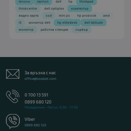
lenovo
лаптоп
dell
hp
thinkpad
thinkcentre
dell optiplex
компютър
видео карта
ssd
mini pc
hp probook
amd
i5
монитор dell
hp elitedesk
dell latitude
монитор
работна станция
сървър
За връзка с нас
office@kozelat.com
0 700 13 591
0899 680 120
Понеделник - Петък: 9:00 - 17:30
Viber
0899 680 120