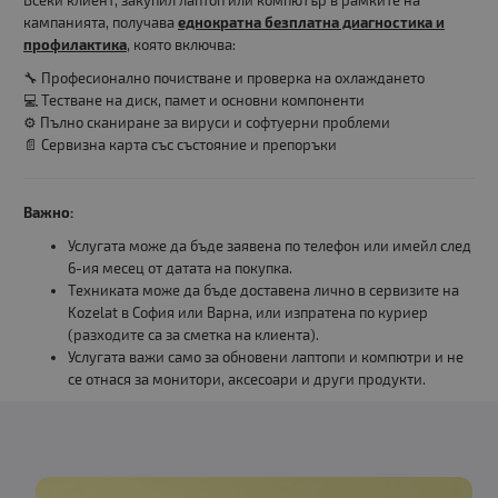
Всеки клиент, закупил лаптоп или компютър в рамките на
кампанията, получава
еднократна безплатна диагностика и
профилактика
, която включва:
🔧 Професионално почистване и проверка на охлаждането
💻 Тестване на диск, памет и основни компоненти
⚙️ Пълно сканиране за вируси и софтуерни проблеми
📄 Сервизна карта със състояние и препоръки
Важно:
Услугата може да бъде заявена по телефон или имейл след
6-ия месец от датата на покупка.
Техниката може да бъде доставена лично в сервизите на
Kozelat в София или Варна, или изпратена по куриер
(разходите са за сметка на клиента).
Услугата важи само за обновени лаптопи и компютри и не
се отнася за монитори, аксесоари и други продукти.