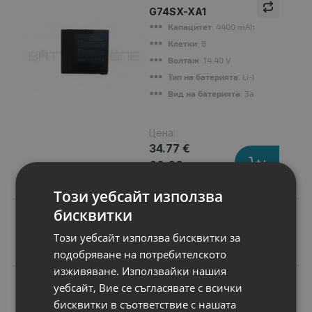
G74SX-XA1
Капацитет
: 4400 mAh
Клетки
: 8
Волтаж
: 14.40 V
Тип на батерията
: Li-Ion
Вид на батерията
: Заместител
Цена:
34.77 €
68.00 лв.
Този уебсайт използва
бисквитки
Този уебсайт използва бисквитки за
Подобни продукти
подобряване на потребителското
изживяване. Използвайки нашия
N
уебсайт, Вие се съгласявате с всички
НОВ
Батерия за лаптоп
бисквитки в съответствие с нашата
Asus A Series A72J