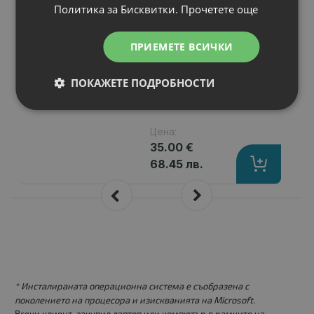
Политика за Бисквитки.
Прочетете още
Капацитет
: 4400 mAh
Клетки
: 6
Волтаж
: 10.80 V
ПРИЕМЕТЕ ВСИЧКИ
Тип на батерията
: Li-Ion
Вид на батерията
: Заместител
ПОКАЖЕТЕ ПОДРОБНОСТИ
Цена:
35.00 €
68.45 лв.
* Инсталираната операционна система е съобразена с
поколението на процесора и изискванията на Microsoft.