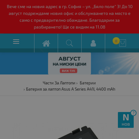
Вече сме на новия адрес в гр. София – ул. „Бяло поле“ 3! До 10
август подреждаме новия офис и обслужването на място е
само с предварително обаждане. Благодарим за
разбирането! Ще се видим на 11.08

0

Части За Лаптопи
Батерии
Батерия за лаптоп Asus A Series A41I, 4400 mAh
?
N
нов