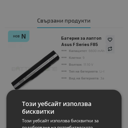
Свързани продукти
N
НОВ
Батерия за лаптоп
Asus F Series F85
Капацитет
: 6600 mAh
Клетки
: 9
Волтаж
: 11.10 V
Тип на батерията
: Li-Ion
Вид на батерията
: Заместител
Цена:
Този уебсайт използва
44.48 €
бисквитки
87.00 лв.
Този уебсайт използва бисквитки за
подобряване на потребителското