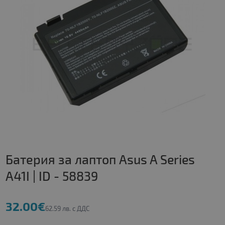
Батерия за лаптоп Asus A Series
A41I | ID - 58839
32.00€
62.59 лв. с ДДС