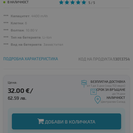
В НАЛИЧНОСТ
5
/ 5
Капацитет
: 4400 mAh
Клетки
: 6
Волтаж
: 10.80 V
Тип на батерията
: Li-Ion
Вид на батерията
: Заместител
ПОДРОБНА ХАРАКТЕРИСТИКА
КОД НА ПРОДУКТА:
13013754
БЕЗПЛАТНА ДОСТАВКА
Цена:
от 1 до 3 дни (над 153 евро)
32.00 €/
СРОК ЗА ВРЪЩАНЕ
до 14 дни
62.59 лв.
НАЛИЧНОСТ
Централен Склад
ДОБАВИ В КОЛИЧКАТА