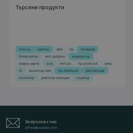
Търсени продукти
lenovo
лаптоп
dell
hp
thinkpad
thinkcentre
dell optiplex
компютър
видео карта
ssd
mini pc
hp probook
amd
i5
монитор dell
hp elitedesk
dell latitude
монитор
работна станция
сървър
За връзка с нас
office@kozelat.com