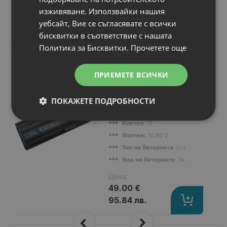
изживяване. Използвайки нашия
уебсайт, Вие се съгласявате с всички
Подобни продукти
бисквитки в съответствие с нашата
Политика за Бисквитки.
Прочетете още
N
НОВ
Батерия за лаптоп
ПРИЕМЕТЕ ВСИЧКИ
Hewlett-Packard
Compaq Presario
CQ42-400 Series
ПОКАЖЕТЕ ПОДРОБНОСТИ
Капацитет
: 8800 mAh
Клетки
: 12
Волтаж
: 10.80 V
Тип на батерията
: Li-Ion
Вид на батерията
: Заместител
Цена:
49.00 €
95.84 лв.