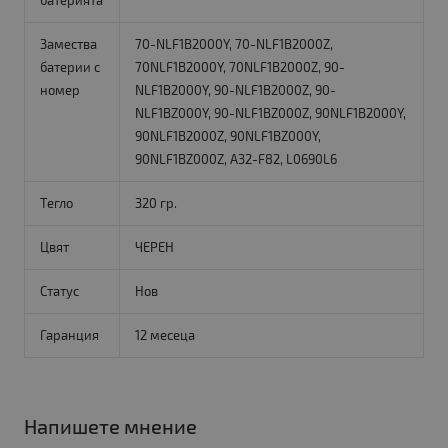
батерията
Замества
70-NLF1B2000Y, 70-NLF1B2000Z,
батерии с
70NLF1B2000Y, 70NLF1B2000Z, 90-
номер
NLF1B2000Y, 90-NLF1B2000Z, 90-
NLF1BZ000Y, 90-NLF1BZ000Z, 90NLF1B2000Y,
90NLF1B2000Z, 90NLF1BZ000Y,
90NLF1BZ000Z, A32-F82, L0690L6
Тегло
320 гр.
Цвят
ЧЕРЕН
Статус
Нов
Гаранция
12 месеца
Напишете мнение