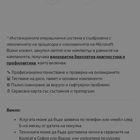
* Инсталираната операционна система е съобразена с
поколението на процесора и изискванията на Microsoft.
Всеки клиент, закупил лаптоп или компютър в рамките на
кампанията, получава
еднократна безплатна диагностика и
профилактика
, която включва:
🔧 Професионално почистване и проверка на охлаждането
💻 Тестване на диск, памет и основни компоненти
⚙️ Пълно сканиране за вируси и софтуерни проблеми
📄 Сервизна карта със състояние и препоръки
Важно:
Услугата може да бъде заявена по телефон или имейл след
6-ия месец от датата на покупка.
Техниката може да бъде доставена лично в сервизите на
Kozelat в София или Варна, или изпратена по куриер