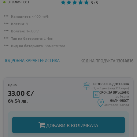
В НАЛИЧНОСТ
5
/ 5
Капацитет
: 4400 mAh
Клетки
: 8
Волтаж
: 14.80 V
Тип на батерията
: Li-Ion
Вид на батерията
: Заместител
ПОДРОБНА ХАРАКТЕРИСТИКА
КОД НА ПРОДУКТА:
13014816
БЕЗПЛАТНА ДОСТАВКА
Цена:
от 1 до 3 дни (над 153 евро)
33.00 €/
СРОК ЗА ВРЪЩАНЕ
до 14 дни
64.54 лв.
НАЛИЧНОСТ
Централен Склад
ДОБАВИ В КОЛИЧКАТА