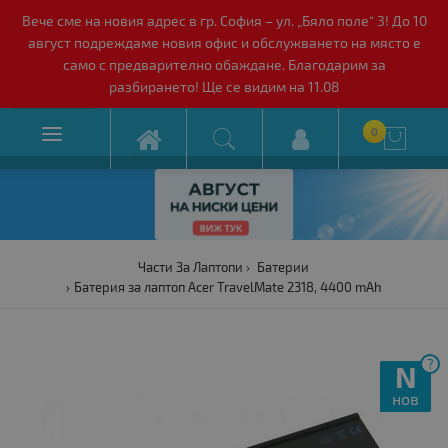
Вече сме на новия адрес в гр. София – ул. „Бяло поле“ 3! До 10
август подреждаме новия офис и обслужването на място е
само с предварително обаждане. Благодарим за
разбирането! Ще се видим на 11.08

0

Части За Лаптопи
Батерии
Батерия за лаптоп Acer TravelMate 2318, 4400 mAh
?
N
нов