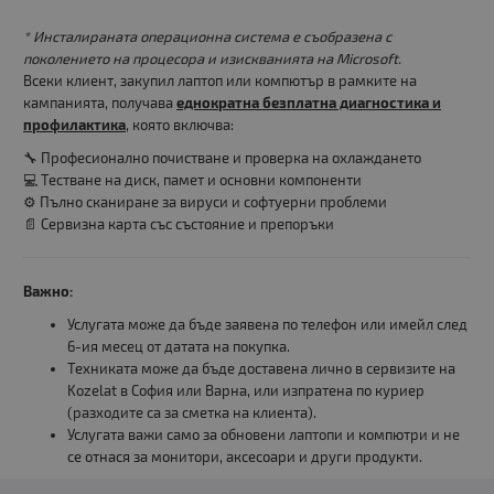
* Инсталираната операционна система е съобразена с
поколението на процесора и изискванията на Microsoft.
Всеки клиент, закупил лаптоп или компютър в рамките на
кампанията, получава
еднократна безплатна диагностика и
профилактика
, която включва:
🔧 Професионално почистване и проверка на охлаждането
💻 Тестване на диск, памет и основни компоненти
⚙️ Пълно сканиране за вируси и софтуерни проблеми
📄 Сервизна карта със състояние и препоръки
Важно:
Услугата може да бъде заявена по телефон или имейл след
6-ия месец от датата на покупка.
Техниката може да бъде доставена лично в сервизите на
Kozelat в София или Варна, или изпратена по куриер
(разходите са за сметка на клиента).
Услугата важи само за обновени лаптопи и компютри и не
се отнася за монитори, аксесоари и други продукти.