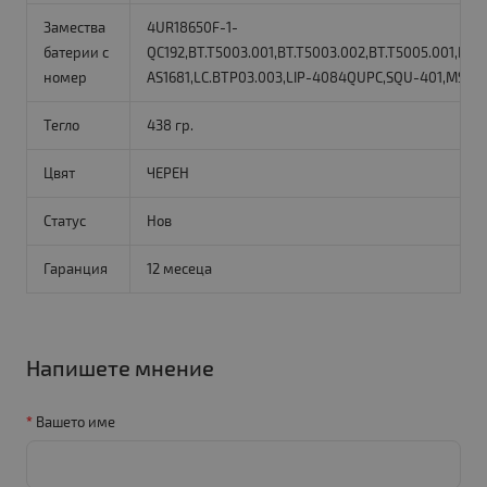
Замества
4UR18650F-1-
батерии с
QC192,BT.T5003.001,BT.T5003.002,BT.T5005.001,BT.
номер
AS1681,LC.BTP03.003,LIP-4084QUPC,SQU-401,MS216
Тегло
438 гр.
Цвят
ЧЕРЕН
Статус
Нов
Гаранция
12 месеца
Напишете мнение
Вашето име