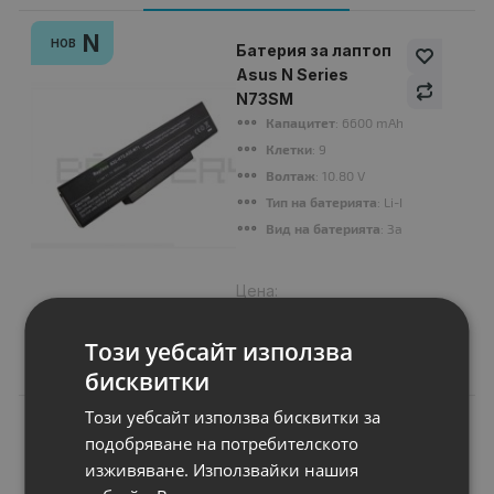
N
НОВ
Батерия за лаптоп
Asus N Series
N73SM
Капацитет
: 6600 mAh
Клетки
: 9
Волтаж
: 10.80 V
Тип на батерията
: Li-Ion
Вид на батерията
: Заместител
Цена:
44.00 €
86.06 лв.
Този уебсайт използва
бисквитки
Този уебсайт използва бисквитки за
подобряване на потребителското
изживяване. Използвайки нашия
Подобни продукти