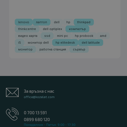
lenovo
лаптоп
dell
hp
thinkpad
thinkcentre
dell optiplex
компютър
видео карта
ssd
mini pc
hp probook
amd
i5
монитор dell
hp elitedesk
dell latitude
монитор
работна станция
сървър
За връзка с нас
office@kozelat.com
0 700 13 591
0899 680 120
Понеделник - Петък: 9:00 - 17:30