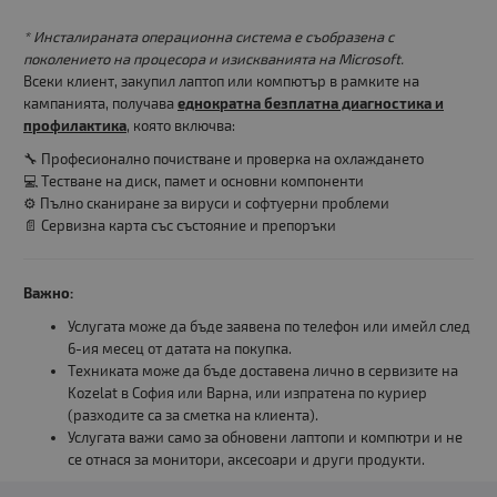
* Инсталираната операционна система е съобразена с
поколението на процесора и изискванията на Microsoft.
Всеки клиент, закупил лаптоп или компютър в рамките на
кампанията, получава
еднократна безплатна диагностика и
профилактика
, която включва:
🔧 Професионално почистване и проверка на охлаждането
💻 Тестване на диск, памет и основни компоненти
⚙️ Пълно сканиране за вируси и софтуерни проблеми
📄 Сервизна карта със състояние и препоръки
Важно:
Услугата може да бъде заявена по телефон или имейл след
6-ия месец от датата на покупка.
Техниката може да бъде доставена лично в сервизите на
Kozelat в София или Варна, или изпратена по куриер
(разходите са за сметка на клиента).
Услугата важи само за обновени лаптопи и компютри и не
се отнася за монитори, аксесоари и други продукти.