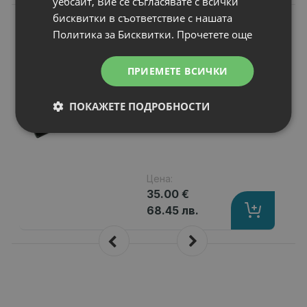
уебсайт, Вие се съгласявате с всички
бисквитки в съответствие с нашата
N
НОВ
Батерия за лаптоп
Политика за Бисквитки.
Прочетете още
Dell Inspiron 1521
Капацитет
: 4400 mAh
ПРИЕМЕТЕ ВСИЧКИ
Клетки
: 6
Волтаж
: 11.10 V
ПОКАЖЕТЕ ПОДРОБНОСТИ
Тип на батерията
: Li-Ion
Замества батерии с номер
: 312-05
Цена:
35.00 €
68.45 лв.