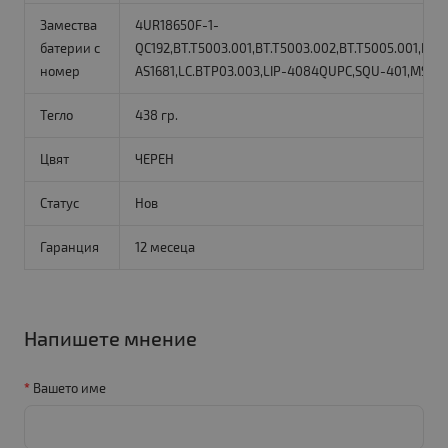
Замества
4UR18650F-1-
батерии с
QC192,BT.T5003.001,BT.T5003.002,BT.T5005.001,BT.
номер
AS1681,LC.BTP03.003,LIP-4084QUPC,SQU-401,MS216
Тегло
438 гр.
Цвят
ЧЕРЕН
Статус
Нов
Гаранция
12 месеца
Напишете мнение
Вашето име