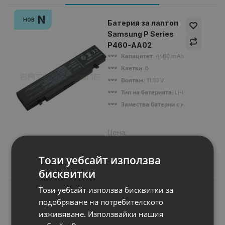
N
НОВ
Батерия за лаптоп
Samsung P Series
P460-AA02
Капацитет
: 4400 mAh
Клетки
: 6
Волтаж
: 11.10 V
Тип на батерията
: Li-Ion
Замества батерии с номер
: AA-PB2
Цена:
33.00 €
64.54 лв.
Този уебсайт използва
бисквитки
Този уебсайт използва бисквитки за
подобряване на потребителското
изживяване. Използвайки нашия
Подобни продукти