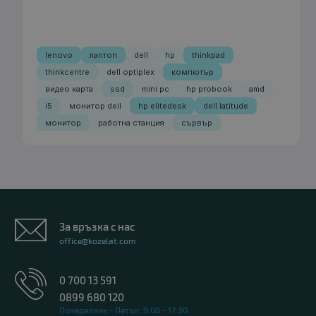
lenovo
лаптоп
dell
hp
thinkpad
thinkcentre
dell optiplex
компютър
видео карта
ssd
mini pc
hp probook
amd
i5
монитор dell
hp elitedesk
dell latitude
монитор
работна станция
сървър
За връзка с нас
office@kozelat.com
0 700 13 591
0899 680 120
Понеделник - Петък: 9:00 - 17:30