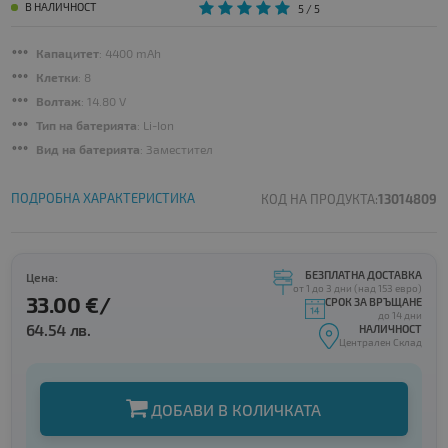
В НАЛИЧНОСТ
5
/ 5
Капацитет
: 4400 mAh
Клетки
: 8
Волтаж
: 14.80 V
Тип на батерията
: Li-Ion
Вид на батерията
: Заместител
ПОДРОБНА ХАРАКТЕРИСТИКА
КОД НА ПРОДУКТА:
13014809
БЕЗПЛАТНА ДОСТАВКА
Цена:
от 1 до 3 дни (над 153 евро)
33.00 €/
СРОК ЗА ВРЪЩАНЕ
до 14 дни
64.54 лв.
НАЛИЧНОСТ
Централен Склад
ДОБАВИ В КОЛИЧКАТА