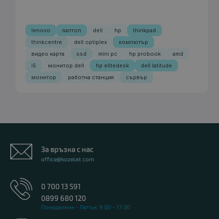
lenovo
лаптоп
dell
hp
thinkpad
thinkcentre
dell optiplex
компютър
видео карта
ssd
mini pc
hp probook
amd
i5
монитор dell
hp elitedesk
dell latitude
монитор
работна станция
сървър
За връзка с нас
office@kozelat.com
0 700 13 591
0899 680 120
Понеделник - Петък: 9:00 - 17:30