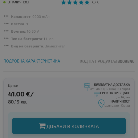
В НАЛИЧНОСТ
5
/ 5
Капацитет
: 6600 mAh
Клетки
: 9
Волтаж
: 10.80 V
Тип на батерията
: Li-Ion
Вид на батерията
: Заместител
ПОДРОБНА ХАРАКТЕРИСТИКА
КОД НА ПРОДУКТА:
13009846
БЕЗПЛАТНА ДОСТАВКА
Цена:
от 1 до 3 дни (над 153 евро)
41.00 €/
СРОК ЗА ВРЪЩАНЕ
до 14 дни
80.19 лв.
НАЛИЧНОСТ
Централен Склад
ДОБАВИ В КОЛИЧКАТА