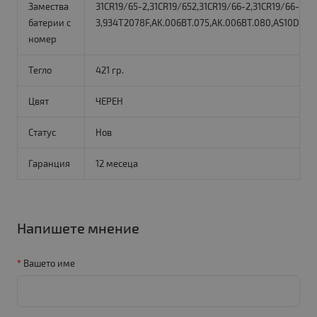
Замества
31CR19/65-2,31CR19/652,31CR19/66-2,31CR19/66-
батерии с
3,934T2078F,AK.006BT.075,AK.006BT.080,AS10D,AS10
номер
Тегло
421 гр.
Цвят
ЧЕРЕН
Статус
Нов
Гаранция
12 месеца
Напишете мнение
Вашето име