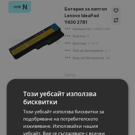
N
НОВ
Батерия за лаптоп
Lenovo IdeaPad
Y430 2781
Капацитет
: 4400 mAh
Клетки
: 6
Волтаж
: 11.10 V
Тип на батерията
: Li-Ion
Вид на батерията
: Заместител
Цена:
33.00 €
64.54 лв.
Този уебсайт използва
бисквитки
Този уебсайт използва бисквитки за
подобряване на потребителското
Подобни продукти
изживяване. Използвайки нашия
уебсайт, Вие се съгласявате с всички