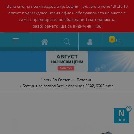
Вече сме на новия адрес в гр. София – ул. „Бяло поле“ 3! До 10
август подреждаме новия офис и обслужването на място е
само с предварително обаждане. Благодарим за
разбирането! Ще се видим на 11.08

0

Части За Лаптопи
Батерии
Батерия за лаптоп Acer eMachines E642, 6600 mAh
?
N
нов