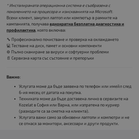
* Инсталираната операционна система е съобразена с
поколението на процесора и изискванията на Microsoft.
Всеки клиент, закупил лаптоп или компютър в рамките на
кампанията, получава
еднократна безплатна диагностика и
профилактика
, която включва:
🔧 Професионално почистване и проверка на охлаждането
💻 Тестване на диск, памет и основни компоненти
⚙️ Пълно сканиране за вируси и софтуерни проблеми
📄 Сервизна карта със състояние и препоръки
Важно:
Услугата може да бъде заявена по телефон или имейл след
6-ия месец от датата на покупка.
Техниката може да бъде доставена лично в сервизите на
Kozelat в София или Варна, или изпратена по куриер
(разходите са за сметка на клиента).
Услугата важи само за обновени лаптопи и компютри и не
се отнася за монитори, аксесоари и други продукти.