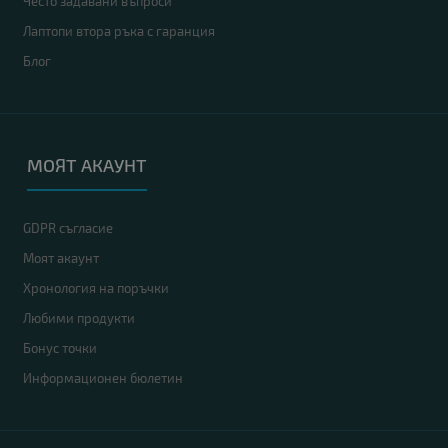
Често задавани въпроси
Лаптопи втора ръка с гаранция
Блог
МОЯТ АКАУНТ
GDPR съгласие
Моят акаунт
Хронология на поръчки
Любими продукти
Бонус точки
Информационен бюлетин